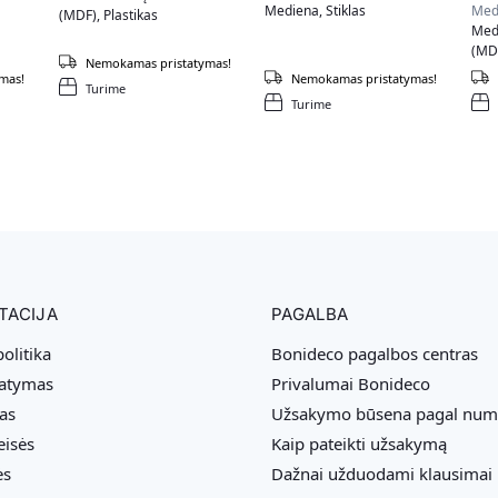
Mediena, Stiklas
Med
(MDF), Plastikas
Medž
(MDF
Nemokamas pristatymas!
Spa
mas!
Nemokamas pristatymas!
Turime
Turime
TACIJA
PAGALBA
olitika
Bonideco pagalbos centras
tatymas
Privalumai Bonideco
as
Užsakymo būsena pagal num
eisės
Kaip pateikti užsakymą
ės
Dažnai užduodami klausimai