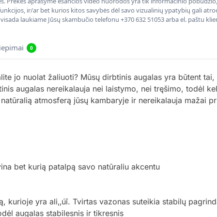
nės. Prekės aprašyme esančios video nuorodos yra tik informacinio pobūdžio, 
nkcijos, ir/ar bet kurios kitos savybės dėl savo vizualinių ypatybių gali at
, visada laukiame Jūsų skambučio telefonu +370 632 51053 arba el. paštu kli
liepimai
0
ite jo nuolat žaliuoti? Mūsų dirbtinis augalas yra būtent tai, 
inis augalas nereikalauja nei laistymo, nei tręšimo, todėl keli
a natūralią atmosferą jūsų kambaryje ir nereikalauja mažai pr
ina bet kurią patalpą savo natūraliu akcentu
ą, kurioje yra ali‚‚úî. Tvirtas vazonas suteikia stabilų pagrin
ėl augalas stabilesnis ir tikresnis