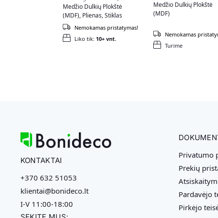
Medžio Dulkių Plokštė
Medžio Dulkių Plokštė
(MDF)
(MDF), Plienas, Stiklas
Spalva:
Balta
Nemokamas pristatymas!
Nemokamas pristaty
Liko tik:
10+ vnt.
Turime
DOKUMEN
Privatumo p
KONTAKTAI
Prekių pris
+370 632 51053
Atsiskaitym
klientai@bonideco.lt
Pardavėjo t
I-V 11:00-18:00
Pirkėjo teis
SEKITE MUS: