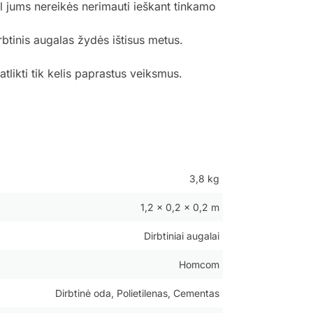
l jums nereikės nerimauti ieškant tinkamo
irbtinis augalas žydės ištisus metus.
tlikti tik kelis paprastus veiksmus.
3,8 kg
1,2 × 0,2 × 0,2 m
Dirbtiniai augalai
Homcom
Dirbtinė oda, Polietilenas, Cementas