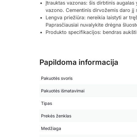
Įtrauktas vazonas: šis dirbtinis augala
vazono. Cementinis dirvožemis daro jį st
Lengva priežiūra: nereikia laistyti ar trę
Paprasčiausiai nuvalykite drėgna šluost
Produkto specifikacijos: bendras aukštis
Papildoma informacija
Pakuotės svoris
Pakuotės išmatavimai
Tipas
Prekės ženklas
Medžiaga