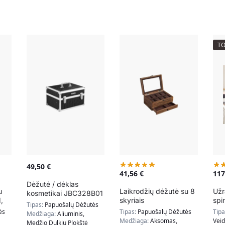
T
49,50
€
41,56
€
11
Dėžutė / dėklas
u
Laikrodžių dėžutė su 8
Užr
kosmetikai JBC328B01
,
skyriais
spi
Tipas:
Papuošalų Dėžutės
LED
ės
Tipas:
Papuošalų Dėžutės
Tip
Medžiaga:
Aliuminis,
Medžiaga:
Aksomas,
Veid
Medžio Dulkių Plokštė