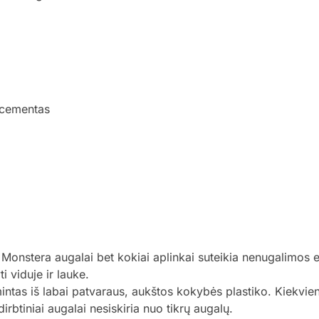
, cementas
ki Monstera augalai bet kokiai aplinkai suteikia nenugalimos 
i viduje ir lauke.
tas iš labai patvaraus, aukštos kokybės plastiko. Kiekviena
irbtiniai augalai nesiskiria nuo tikrų augalų.