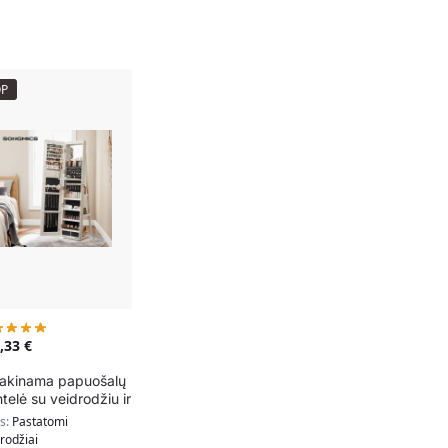
OP
7,33
€
akinama papuošalų
ntelė su veidrodžiu ir
 apšvietimu
as:
Pastatomi
rodžiai