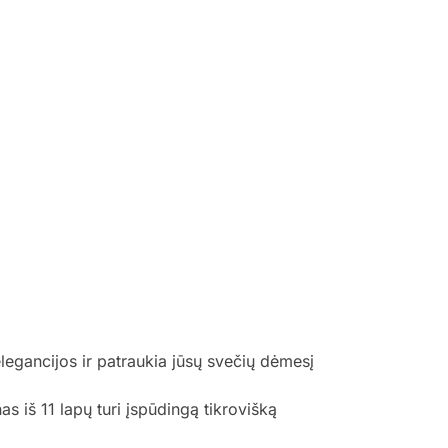
elegancijos ir patraukia jūsų svečių dėmesį
s iš 11 lapų turi įspūdingą tikrovišką