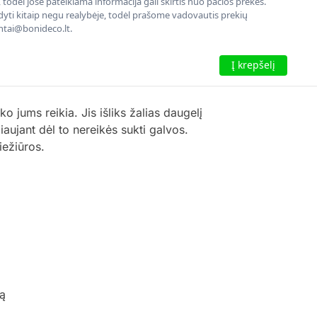
todėl jose pateikiama informacija gali skirtis nuo pačios prekės.
rodyti kitaip negu realybėje, todėl prašome vadovautis prekių
entai@bonideco.lt.
Į krepšelį
ko jums reikia. Jis išliks žalias daugelį
aujant dėl ​​to nereikės sukti galvos.
iežiūros.
dą