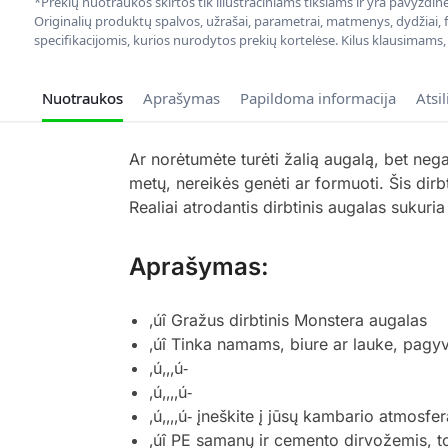
*Prekių nuotraukos skirtos tik iliustraciniams tikslams ir yra pavyzdi
Originalių produktų spalvos, užrašai, parametrai, matmenys, dydžiai, fu
specifikacijomis, kurios nurodytos prekių kortelėse. Kilus klausimams
Nuotraukos
Aprašymas
Papildoma informacija
Atsi
Ar norėtumėte turėti žalią augalą, bet negal
metų, nereikės genėti ar formuoti. Šis dirbt
Realiai atrodantis dirbtinis augalas sukuri
Aprašymas:
‚úî Gražus dirbtinis Monstera augalas
‚úî Tinka namams, biure ar lauke, pagyv
‚ú‚‚‚ú‐
‚ú‚‚‚‚ú‐
‚ú‚‚‚‚ú‐ įneškite į jūsų kambario atmosfer
‚úî PE samanų ir cemento dirvožemis, tod