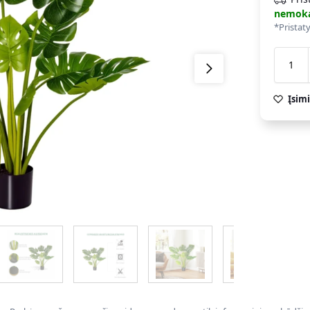
nemok
*Pristat
Įsimi