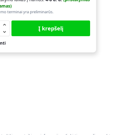
amas)
ymo terminai yra preliminarūs.
Į krepšelį
nti