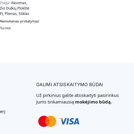
žiaga:
Aksomas,
io Dulkių Plokštė
), Plienas, Stiklas
lva:
Balta
Nemokamas pristatymas!
Turime
GALIMI ATSISKAITYMO BŪDAI
Už pirkinius galite atsiskaityti pasirinkus
Jums tinkamiausią
mokėjimo būdą.
erį