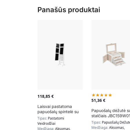
Panašūs produktai
118,85
€
51,36
€
Laisvai pastatoma
Papuošalų dėžutė s
papuošalų spintelė su
stalčiais JBC159W01
veidrodžiu JBC77W,
Tipas:
Pastatomi
balta
balta
Tipas:
Papuošalų Dėžut
Veidrodžiai
Medžiaga:
Aksomas,
Medžiaga:
Aksomas,