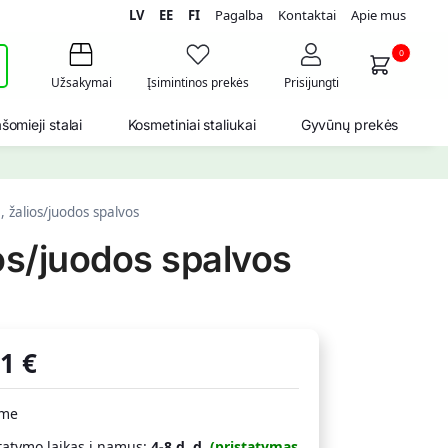
LV
EE
FI
Pagalba
Kontaktai
Apie mus
i
0
Užsakymai
Įsimintinos prekės
Prisijungti
šomieji stalai
Kosmetiniai staliukai
Gyvūnų prekės
žalios/juodos spalvos
os/juodos spalvos
11
€
ime
tatymo laikas į namus:
4-8 d. d.
(pristatymas