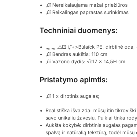
‚úî Nereikalaujama mažai priežiūros
‚úî Reikalingas paprastas surinkimas
Techniniai duomenys:
‚‚‚‚‚‚‚‚‚‚⚠⚀li,î+>Búlaîck PE, dirbtinė oda
‚úî Bendras aukštis: 110 cm
‚úî Vazono dydis: √ò17 x 14,5H cm
Pristatymo apimtis:
‚úî 1 x dirbtinis augalas;
Realistiška išvaizda: mūsų itin tikroviš
savo unikaliu žavesiu. Puikiai tinka rodyt
Aukšta kokybė: dirbtinis augalas pagamin
spalvą ir natūralią tekstūrą, todėl mūsų d