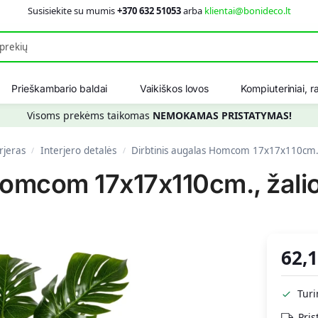
Susisiekite su mumis
+370 632 51053
arba
klientai@bonideco.lt
Ieškot
Prieškambario baldai
Vaikiškos lovos
Kompiuteriniai, ra
Visoms prekėms taikomas
NEMOKAMAS PRISTATYMAS!
rjeras
Interjero detalės
Dirbtinis augalas Homcom 17x17x110cm., 
/
/
Homcom 17x17x110cm., žali
62,
Tur
Pris