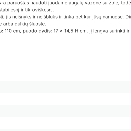
s yra paruoštas naudoti juodame augalų vazone su žole, todė
abilesnį ir tikroviškesnį.
šti, jis neišnyks ir neišbluks ir tinka bet kur jūsų namuose. D
e arba dulkių šluoste.
: 110 cm, puodo dydis: 17 x 14,5 H cm, jį lengva surinkti ir a