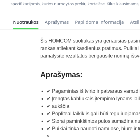
specifikacijomis, kurios nurodytos prekių kortelėse. Kilus klausimams
Nuotraukos
Aprašymas
Papildoma informacija
Atsi
Šis HOMCOM suoliukas yra geriausias pasirinki
rankas atliekant kasdienius pratimus. Puikiai 
pamatysite rezultatus bei gausite norimą išsv
Aprašymas:
✔ Pagamintas iš tvirto ir patvaraus vamzdi
✔ Įrengtas kabliukais įtempimo lynams lai
✔ aukščiai
✔ Popliteal laikiklis gali būti reguliuojam
✔ Storai paminkštintos putos sumažina nu
✔ Puikiai tinka naudoti namuose, biure ir t
>