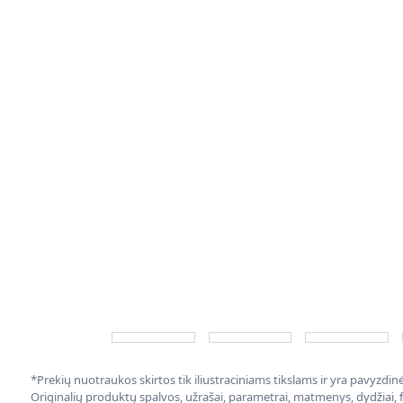
*Prekių nuotraukos skirtos tik iliustraciniams tikslams ir yra pavyzdi
Originalių produktų spalvos, užrašai, parametrai, matmenys, dydžiai, fu