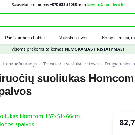
Susisiekite su mumis
+370 632 51053
arba
klientai@bonideco.lt
Ieškot
Prieškambario baldai
Vaikiškos lovos
Kompiuteriniai, ra
Visoms prekėms taikomas
NEMOKAMAS PRISTATYMAS!
i, treniruočių įranga
Treniruočių suoliukai ir stovai
Daugiafunkcis treni
/
/
niruočių suoliukas Homcom
palvos
82,