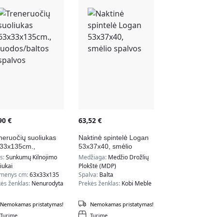
,90
€
63,52
€
neruočių suoliukas
Naktinė spintelė Logan
33x135cm.,
53x37x40, smėlio
dos/baltos spalvos
spalvos
as:
Sunkumų Kilnojimo
Medžiaga:
Medžio Drožlių
iukai
Plokštė (MDP)
menys cm:
63x33x135
Spalva:
Balta
ės ženklas:
Nenurodyta
Prekės ženklas:
Kobi Meble
Nemokamas pristatymas!
Nemokamas pristatymas!
Turime
Turime