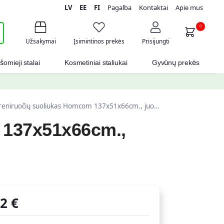
LV
EE
FI
Pagalba
Kontaktai
Apie mus
i
0
Užsakymai
Įsimintinos prekės
Prisijungti
šomieji stalai
Kosmetiniai staliukai
Gyvūnų prekės
ruočių suoliukas Homcom 137x51x66cm., juodos/raudonos spalvos
 137x51x66cm.,
72
€