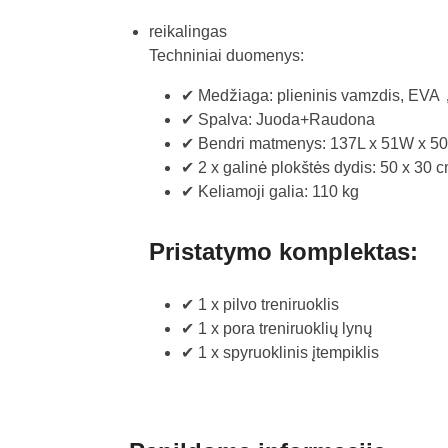
reikalingas
Techniniai duomenys:
✔ Medžiaga: plieninis vamzdis, E
✔ Spalva: Juoda+Raudona
✔ Bendri matmenys: 137L x 51W x 5
✔ 2 x galinė plokštės dydis: 50 x 30
✔ Keliamoji galia: 110 kg
Pristatymo komplektas:
✔ 1 x pilvo treniruoklis
✔ 1 x pora treniruoklių lynų
✔ 1 x spyruoklinis įtempiklis