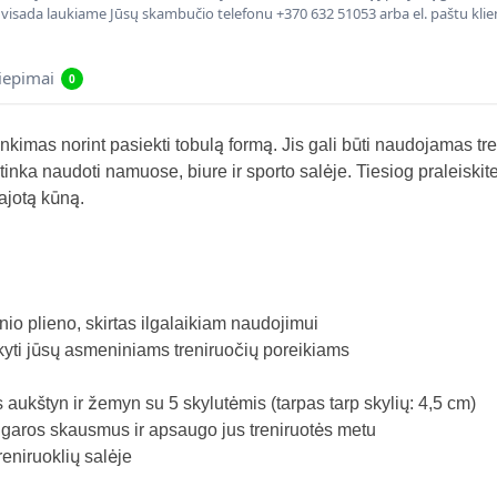
, visada laukiame Jūsų skambučio telefonu +370 632 51053 arba el. paštu kli
liepimai
0
mas norint pasiekti tobulą formą. Jis gali būti naudojamas tren
tinka naudoti namuose, biure ir sporto salėje. Tiesiog praleiskite
ajotą kūną.
nio plieno, skirtas ilgalaikiam naudojimui
kyti jūsų asmeniniams treniruočių poreikiams
as aukštyn ir žemyn su 5 skylutėmis (tarpas tarp skylių: 4,5 cm)
garos skausmus ir apsaugo jus treniruotės metu
reniruoklių salėje