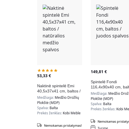
149,81
€
53,33
€
Spintelė Fondi
Naktinė spintelė Emi
116,4x90x40 cm, bal
40,5x37x41 cm, baltos /
/ juodos spalvos
Medžiaga:
Medžio Drožl
natūralios medžio
Medžiaga:
Medžio Drožlių
Plokštė (MDP)
spalvos
Plokštė (MDP)
Spalva:
Balta
Spalva:
Balta
Prekės ženklas:
Kobi Me
Prekės ženklas:
Kobi Meble
Nemokamas pristaty
Nemokamas pristatymas!
Turime