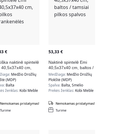
,33
€
53,33
€
kiška naktinė spintelė
Naktinė spintelė Emi
 40,5x37x40 cm,
40,5x37x40 cm, baltos /
kos rankenėlės
tamsiai pilkos spalvos
žiaga:
Medžio Drožlių
Medžiaga:
Medžio Drožlių
kštė (MDP)
Plokštė (MDP)
lva:
Balta
Spalva:
Balta, Smėlio
ės ženklas:
Kobi Meble
Prekės ženklas:
Kobi Meble
Nemokamas pristatymas!
Nemokamas pristatymas!
Turime
Turime