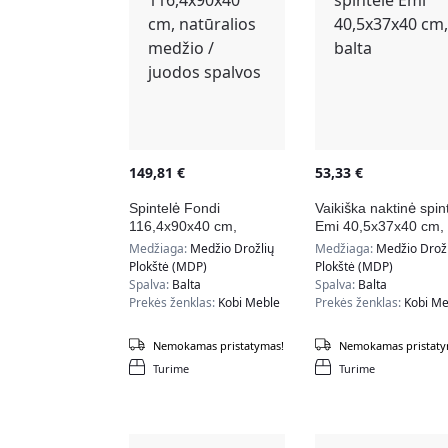
149,81
€
53,33
€
Spintelė Fondi
Vaikiška naktinė spin
116,4x90x40 cm,
Emi 40,5x37x40 cm,
natūralios medžio /
balta
Medžiaga:
Medžio Drožlių
Medžiaga:
Medžio Drožl
juodos spalvos
Plokštė (MDP)
Plokštė (MDP)
Spalva:
Balta
Spalva:
Balta
Prekės ženklas:
Kobi Meble
Prekės ženklas:
Kobi Me
Nemokamas pristatymas!
Nemokamas pristaty
Turime
Turime