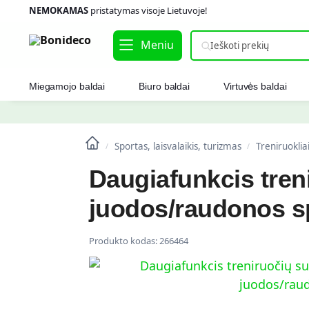
NEMOKAMAS
pristatymas visoje Lietuvoje!
Meniu
Miegamojo baldai
Biuro baldai
Virtuvės baldai
Sportas, laisvalaikis, turizmas
Treniruoklia
/
/
Daugiafunkcis tre
juodos/raudonos s
Produkto kodas:
266464