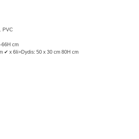
VA，PVC
0-66H cm
 cm ✔ x 6li>Dydis: 50 x 30 cm 80H cm