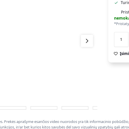
Tur
Pris
nemok
*Pristat
Įsimi
nės. Prekės aprašyme esančios video nuorodos yra tik informacinio pobūdžio, 
nkcijos, ir/ar bet kurios kitos savybės dėl savo vizualinių ypatybių gali at