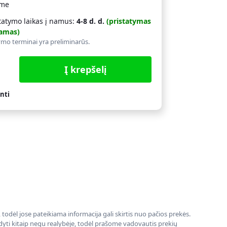
ime
tatymo laikas į namus:
4-8 d. d.
(pristatymas
amas)
ymo terminai yra preliminarūs.
Į krepšelį
nti
todėl jose pateikiama informacija gali skirtis nuo pačios prekės.
rodyti kitaip negu realybėje, todėl prašome vadovautis prekių