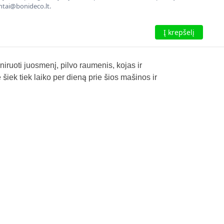
entai@bonideco.lt.
Į krepšelį
iruoti juosmenį, pilvo raumenis, kojas ir
 šiek tiek laiko per dieną prie šios mašinos ir