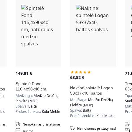
149,81
€
71
63,52
€
Spintelė Fondi
Tre
Naktinė spintelė Logan
tos
116,4x90x40 cm,
63x
53x37x40, baltos
natūralios medžio
juo
ių
Medžiaga:
Medžio Drožlių
Tip
spalvos
spalvos
Medžiaga:
Medžio Drožlių
Plokštė (MDP)
Suol
Plokštė (MDP)
Spalva:
Balta
Mat
Spalva:
Balta
ble
Prekės ženklas:
Kobi Meble
Prek
Prekės ženklas:
Kobi Meble
mas!
Nemokamas pristatymas!
Nemokamas pristatymas!
Turime