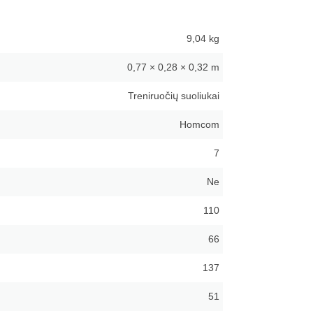
9,04 kg
0,77 × 0,28 × 0,32 m
Treniruočių suoliukai
Homcom
7
Ne
110
66
137
51