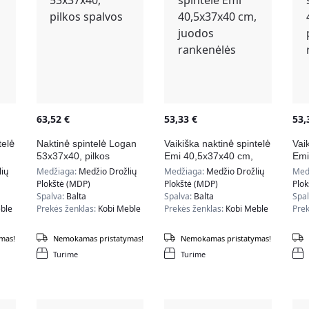
63,52
€
53,33
€
53
telė
Naktinė spintelė Logan
Vaikiška naktinė spintelė
Vai
53x37x40, pilkos
Emi 40,5x37x40 cm,
Emi
spalvos
juodos rankenėlės
pil
ių
Medžiaga:
Medžio Drožlių
Medžiaga:
Medžio Drožlių
Med
Plokštė (MDP)
Plokštė (MDP)
Plo
Spalva:
Balta
Spalva:
Balta
Spa
ble
Prekės ženklas:
Kobi Meble
Prekės ženklas:
Kobi Meble
Prek
mas!
Nemokamas pristatymas!
Nemokamas pristatymas!
Turime
Turime