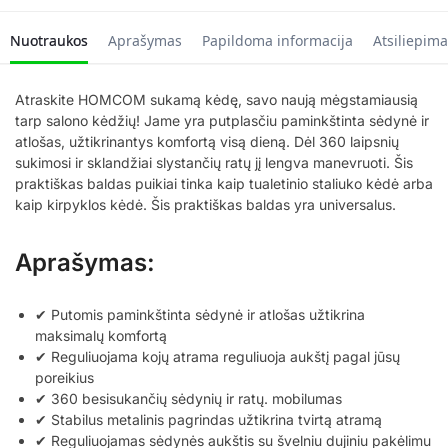
Nuotraukos
Aprašymas
Papildoma informacija
Atsiliepima
Atraskite HOMCOM sukamą kėdę, savo naują mėgstamiausią
tarp salono kėdžių! Jame yra putplasčiu paminkštinta sėdynė ir
atlošas, užtikrinantys komfortą visą dieną. Dėl 360 laipsnių
sukimosi ir sklandžiai slystančių ratų jį lengva manevruoti. Šis
praktiškas baldas puikiai tinka kaip tualetinio staliuko kėdė arba
kaip kirpyklos kėdė. Šis praktiškas baldas yra universalus.
Aprašymas:
✔ Putomis paminkštinta sėdynė ir atlošas užtikrina
maksimalų komfortą
✔ Reguliuojama kojų atrama reguliuoja aukštį pagal jūsų
poreikius
✔ 360 besisukančių sėdynių ir ratų. mobilumas
✔ Stabilus metalinis pagrindas užtikrina tvirtą atramą
✔ Reguliuojamas sėdynės aukštis su švelniu dujiniu pakėlimu