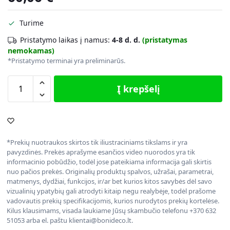
Turime
Pristatymo laikas į namus:
4-8 d. d.
(pristatymas
nemokamas)
*Pristatymo terminai yra preliminarūs.
Į krepšelį
*Prekių nuotraukos skirtos tik iliustraciniams tikslams ir yra
pavyzdinės. Prekės aprašyme esančios video nuorodos yra tik
informacinio pobūdžio, todėl jose pateikiama informacija gali skirtis
nuo pačios prekės. Originalių produktų spalvos, užrašai, parametrai,
matmenys, dydžiai, funkcijos, ir/ar bet kurios kitos savybės dėl savo
vizualinių ypatybių gali atrodyti kitaip negu realybėje, todėl prašome
vadovautis prekių specifikacijomis, kurios nurodytos prekių kortelėse.
Kilus klausimams, visada laukiame Jūsų skambučio telefonu +370 632
51053 arba el. paštu klientai@bonideco.lt.