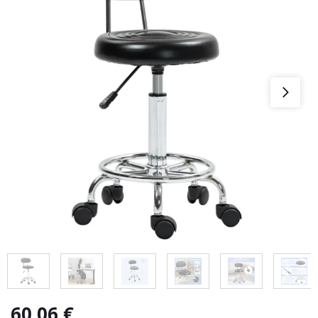
60,06
€