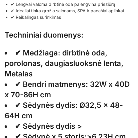
✔ Lengvai valoma dirbtinė oda palengvina priežiūrą
✔ Idealiai tinka grožio salonams, SPA ir panašiai aplinkai
✔ Reikalingas surinkimas
Techniniai duomenys:
✔ Medžiaga: dirbtinė oda,
porolonas, daugiasluoksnė lenta,
Metalas
✔ Bendri matmenys: 32W x 40D
x 70-86H cm
✔ Sėdynės dydis: Ø32,5 x 48-
64H cm
✔ Sėdynės dydis >
✔ Sėdynė x 5 storis:>6 23H cm