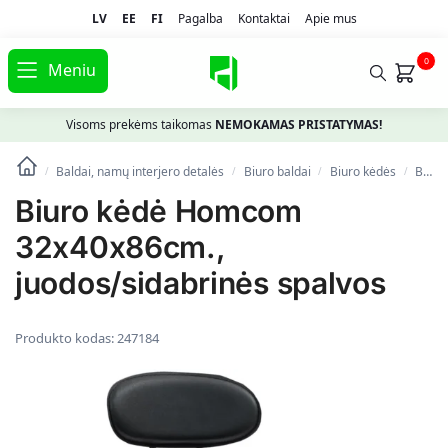
LV
EE
FI
Pagalba
Kontaktai
Apie mus
0
Meniu
Visoms prekėms taikomas
NEMOKAMAS PRISTATYMAS!
Baldai, namų interjero detalės
Biuro baldai
Biuro kėdės
Biuro kėdė Homcom 32x40x86cm., juodos/sidabrinės spalvos
/
/
/
/
Biuro kėdė Homcom
32x40x86cm.,
juodos/sidabrinės spalvos
Produkto kodas:
247184