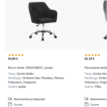
93,00
€
82,18
€
Biuro kėdė OBG019B01, juoda
Pasukama kėdė
Tipas:
Darbo Kėdės
Tipas:
Darbo Kė
Medžiaga:
Dirbtinė Oda, Plastikas, Plienas,
Medžiaga:
Dirbti
Poliesteris, Putplastis
Poliesteris, Putpl
Spalva:
Juoda
Spalva:
Pilka
Nemokamas pristatymas!
Nemokamas p
Turime
Turime