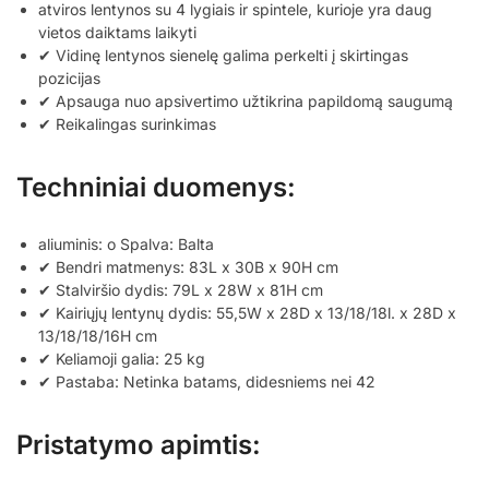
atviros lentynos su 4 lygiais ir spintele, kurioje yra daug
vietos daiktams laikyti
✔ Vidinę lentynos sienelę galima perkelti į skirtingas
pozicijas
✔ Apsauga nuo apsivertimo užtikrina papildomą saugumą
✔ Reikalingas surinkimas
Techniniai duomenys:
aliuminis: o Spalva: Balta
✔ Bendri matmenys: 83L x 30B x 90H cm
✔ Stalviršio dydis: 79L x 28W x 81H cm
✔ Kairiųjų lentynų dydis: 55,5W x 28D x 13/18/18l. x 28D x
13/18/18/16H cm
✔ Keliamoji galia: 25 kg
✔ Pastaba: Netinka batams, didesniems nei 42
Pristatymo apimtis: