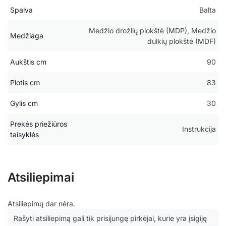
Spalva
Balta
Medžio drožlių plokštė (MDP), Medžio
Medžiaga
dulkių plokštė (MDF)
Aukštis cm
90
Plotis cm
83
Gylis cm
30
Prekės priežiūros
Instrukcija
taisyklės
Atsiliepimai
Atsiliepimų dar nėra.
Rašyti atsiliepimą gali tik prisijungę pirkėjai, kurie yra įsigiję