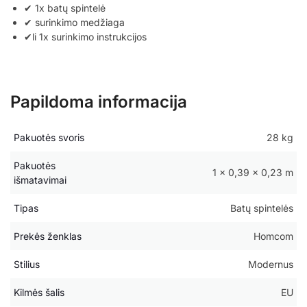
✔ 1x batų spintelė
✔ surinkimo medžiaga
✔li 1x surinkimo instrukcijos
Papildoma informacija
Pakuotės svoris
28 kg
Pakuotės
1 × 0,39 × 0,23 m
išmatavimai
Tipas
Batų spintelės
Prekės ženklas
Homcom
Stilius
Modernus
Kilmės šalis
EU