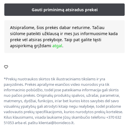
Atsiprašome, šios prekės dabar neturime. Tačiau
siūlome pateikti užklausą ir mes Jus informuosime kada
prekė vėl atsiras prekyboje. Taip pat galite tęsti
apsipirkimą grįždami
atgal
.
*Prekių nuotraukos skirtos tik iliustraciniams tikslams ir yra
pavyzdinės. Prekės aprašyme esančios video nuorodos yra tik
informacinio pobūdžio, todėl jose pateikiama informacija gali skirtis
nuo pačios prekės. Originalių produktų spalvos, užrašai, parametrai,
matmenys, dydžiai, funkcijos, ir/ar bet kurios kitos savybės dėl savo
vizualinių ypatybių gali atrodyti kitaip negu realybėje, todėl prašome
vadovautis prekių specifikacijomis, kurios nurodytos prekių kortelėse.
Kilus klausimams, visada laukiame Jūsų skambučio telefonu +370 632
51053 arba el. paštu klientai@bonideco.lt.