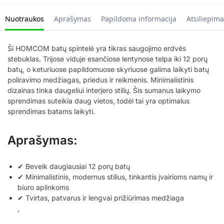
Nuotraukos
Aprašymas
Papildoma informacija
Atsiliepima
Ši HOMCOM batų spintelė yra tikras saugojimo erdvės
stebuklas. Trijose viduje esančiose lentynose telpa iki 12 porų
batų, o keturiuose papildomuose skyriuose galima laikyti batų
poliravimo medžiagas, priedus ir reikmenis. Minimalistinis
dizainas tinka daugeliui interjero stilių. Šis sumanus laikymo
sprendimas suteikia daug vietos, todėl tai yra optimalus
sprendimas batams laikyti.
Aprašymas:
✔ Beveik daugiausiai 12 porų batų
✔ Minimalistinis, modernus stilius, tinkantis įvairioms namų ir
biuro aplinkoms
✔ Tvirtas, patvarus ir lengvai prižiūrimas medžiaga
,