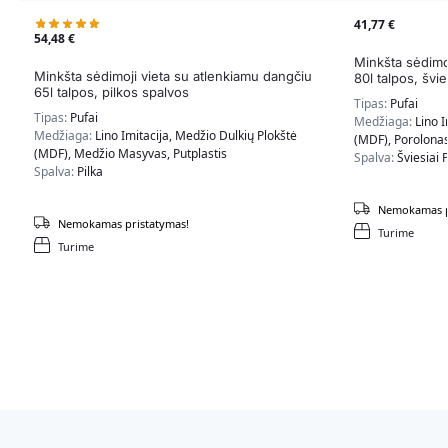
41,77
€
54,48
€
Minkšta sėdimo
Minkšta sėdimoji vieta su atlenkiamu dangčiu
80l talpos, švie
65l talpos, pilkos spalvos
Tipas:
Pufai
Tipas:
Pufai
Medžiaga:
Lino I
Medžiaga:
Lino Imitacija, Medžio Dulkių Plokštė
(MDF), Porolona
(MDF), Medžio Masyvas, Putplastis
Spalva:
Šviesiai P
Spalva:
Pilka
Nemokamas p
Nemokamas pristatymas!
Turime
Turime