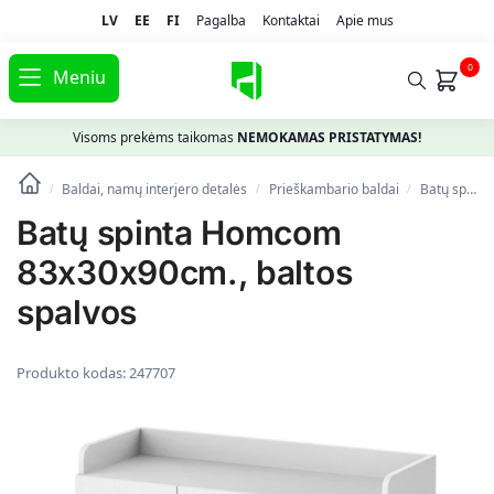
LV
EE
FI
Pagalba
Kontaktai
Apie mus
0
Meniu
Visoms prekėms taikomas
NEMOKAMAS PRISTATYMAS!
Baldai, namų interjero detalės
Prieškambario baldai
Batų spintelės, lentynos ir suolai
/
/
/
Batų spinta Homcom
83x30x90cm., baltos
spalvos
Produkto kodas:
247707