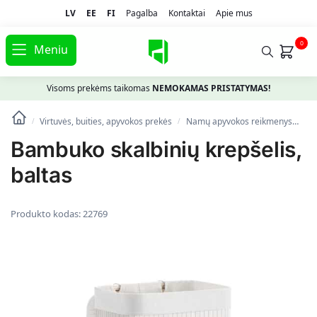
LV
EE
FI
Pagalba
Kontaktai
Apie mus
0
Meniu
Visoms prekėms taikomas
NEMOKAMAS PRISTATYMAS!
Virtuvės, buities, apyvokos prekės
Namų apyvokos reikmenys
Sk
/
/
Bambuko skalbinių krepšelis,
baltas
Produkto kodas:
22769