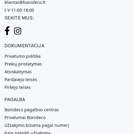
klientai@bonideco.lt
I-V 11:00-18:00
SEKITE MUS:
DOKUMENTACIJA
Privatumo politika
Prekių pristatymas
Atsiskaitymas
Pardavėjo teisės
Pirkėjo teisės
PAGALBA
Bonideco pagalbos centras
Privalumai Bonideco
Užsakymo būsena pagal numerį
Kaip pateikti užsakymą