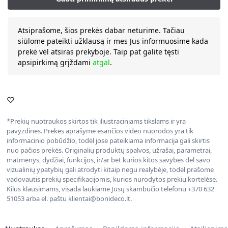
Atsiprašome, šios prekės dabar neturime. Tačiau
siūlome pateikti užklausą ir mes Jus informuosime kada
prekė vėl atsiras prekyboje. Taip pat galite tęsti
apsipirkimą grįždami
atgal
.
*Prekių nuotraukos skirtos tik iliustraciniams tikslams ir yra
pavyzdinės. Prekės aprašyme esančios video nuorodos yra tik
informacinio pobūdžio, todėl jose pateikiama informacija gali skirtis
nuo pačios prekės. Originalių produktų spalvos, užrašai, parametrai,
matmenys, dydžiai, funkcijos, ir/ar bet kurios kitos savybės dėl savo
vizualinių ypatybių gali atrodyti kitaip negu realybėje, todėl prašome
vadovautis prekių specifikacijomis, kurios nurodytos prekių kortelėse.
Kilus klausimams, visada laukiame Jūsų skambučio telefonu +370 632
51053 arba el. paštu klientai@bonideco.lt.