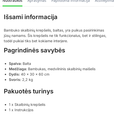
Nuotraukos
Aprašymas
Papildoma informacija
Atsiliepima
Išsami informacija
Bambuko skalbinių krepšelis, baltas, yra puikus pasirinkimas
jūsų namams. Šis krepšelis ne tik funkcionalus, bet ir stilingas,
todėl puikiai tiks bet kokiame interjere.
Pagrindinės savybės
Spalva:
Balta
Medžiaga:
Bambukas, medvilninis skalbinių maišelis
Dydis:
40 x 30 x 60 cm
Svoris:
2,2 kg
Pakuotės turinys
1 x Skalbinių krepšelis
1 x Instrukcijos