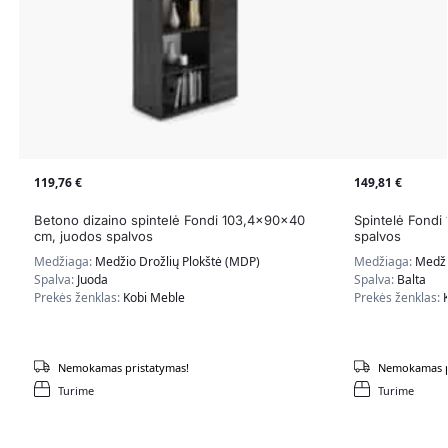
119,76
€
149,81
€
Betono dizaino spintelė Fondi 103,4x90x40
Spintelė Fondi
cm, juodos spalvos
spalvos
Medžiaga:
Medžio Drožlių Plokštė (MDP)
Medžiaga:
Medži
Spalva:
Juoda
Spalva:
Balta
Prekės ženklas:
Kobi Meble
Prekės ženklas:
Nemokamas pristatymas!
Nemokamas p
Turime
Turime