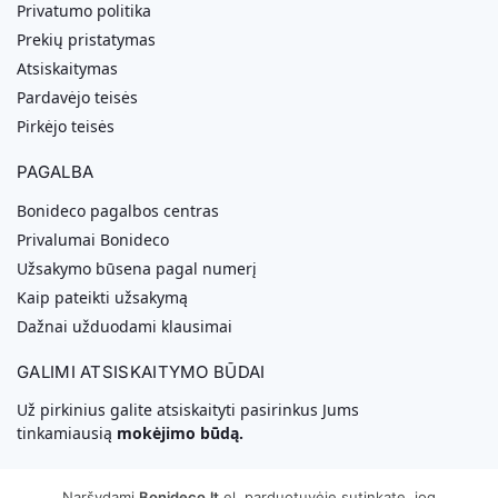
Privatumo politika
Prekių pristatymas
Atsiskaitymas
Pardavėjo teisės
Pirkėjo teisės
PAGALBA
Bonideco pagalbos centras
Privalumai Bonideco
Užsakymo būsena pagal numerį
Kaip pateikti užsakymą
Dažnai užduodami klausimai
GALIMI ATSISKAITYMO BŪDAI
Už pirkinius galite atsiskaityti pasirinkus Jums
tinkamiausią
mokėjimo būdą.
Naršydami
Bonideco.lt
el. parduotuvėje sutinkate, jog