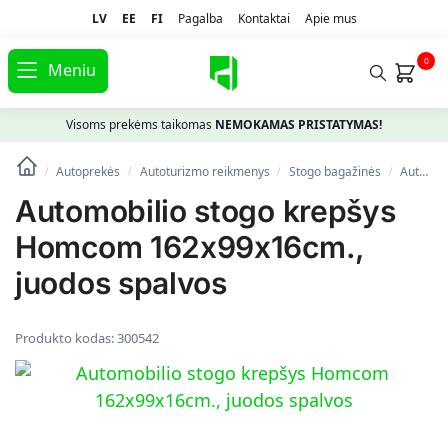
LV
EE
FI
Pagalba
Kontaktai
Apie mus
0
Meniu
Visoms prekėms taikomas
NEMOKAMAS PRISTATYMAS!
Autoprekės
Autoturizmo reikmenys
Stogo bagažinės
Automobilio stogo krepšys Homcom 162x99x16cm., juodos spalvos
/
/
/
/
Automobilio stogo krepšys
Homcom 162x99x16cm.,
juodos spalvos
Produkto kodas:
300542