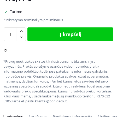
Turime
*Pristatymo terminai yra preliminarūs.
Į krepšelį
*Prekių nuotraukos skirtos tik iliustraciniams tikslams ir yra
pavyzdinės. Prekės aprašyme esančios video nuorodos yra tik
informacinio pobūdžio, todėl jose pateikiama informacija gali skirtis
nuo pačios prekės. Originalių produktų spalvos, užrašai, parametrai,
matmenys, dydžiai, funkcijos, ir/ar bet kurios kitos savybės dėl savo
vizualinių ypatybių gali atrodyti kitaip negu realybėje, todėl prašome
vadovautis prekių specifikacijomis, kurios nurodytos prekių kortelėse.
Kilus klausimams, visada laukiame Jūsų skambučio telefonu +370 632
51053 arba el. paštu klientai@bonideco.lt.
Nuotraukos
Aprašymas
Papildoma informacija
Atsiliepima