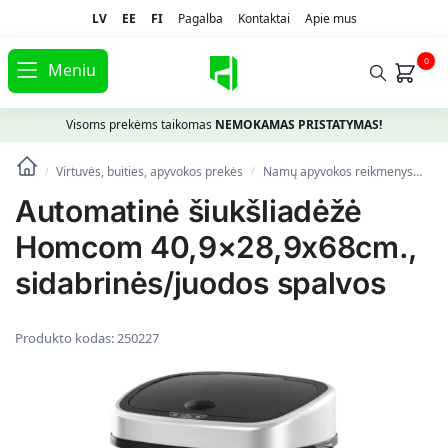
LV
EE
FI
Pagalba
Kontaktai
Apie mus
0
Meniu
Visoms prekėms taikomas
NEMOKAMAS PRISTATYMAS!
Virtuvės, buities, apyvokos prekės
Namų apyvokos reikmenys
Ši
/
/
Automatinė šiukšliadėžė
Homcom 40,9×28,9x68cm.,
sidabrinės/juodos spalvos
Produkto kodas:
250227