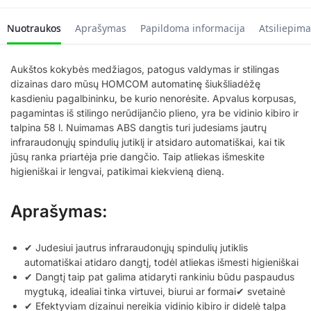
Nuotraukos
Aprašymas
Papildoma informacija
Atsiliepima
Aukštos kokybės medžiagos, patogus valdymas ir stilingas
dizainas daro mūsų HOMCOM automatinę šiukšliadėžę
kasdieniu pagalbininku, be kurio nenorėsite. Apvalus korpusas,
pagamintas iš stilingo nerūdijančio plieno, yra be vidinio kibiro ir
talpina 58 l. Nuimamas ABS dangtis turi judesiams jautrų
infraraudonųjų spindulių jutiklį ir atsidaro automatiškai, kai tik
jūsų ranka priartėja prie dangčio. Taip atliekas išmeskite
higieniškai ir lengvai, patikimai kiekvieną dieną.
Aprašymas:
✔ Judesiui jautrus infraraudonųjų spindulių jutiklis
automatiškai atidaro dangtį, todėl atliekas išmesti higieniškai
✔ Dangtį taip pat galima atidaryti rankiniu būdu paspaudus
mygtuką, idealiai tinka virtuvei, biurui ar formai✔ svetainė
✔ Efektyviam dizainui nereikia vidinio kibiro ir didelė talpa