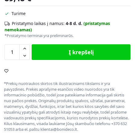
Turime
Pristatymo laikas į namus:
4-8 d. d.
(pristatymas
nemokamas)
*Pristatymo terminai yra preliminarūs.
Į krepšelį
*Prekių nuotraukos skirtos tik iliustraciniams tikslams ir yra
pavyzdinės. Prekės aprašyme esančios video nuorodos yra tik
informacinio pobūdžio, todėl jose pateikiama informacija gali skirtis
nuo pačios prekės. Originalių produktų spalvos, užrašai, parametrai,
matmenys, dydžiai, funkcijos, ir/ar bet kurios kitos savybės dėl savo
vizualinių ypatybių gali atrodyti kitaip negu realybėje, todėl prašome
vadovautis prekių specifikacijomis, kurios nurodytos prekių kortelėse.
Kilus klausimams, visada laukiame Jūsų skambučio telefonu +370 632
51053 arba el. paštu klientai@bonideco.lt.