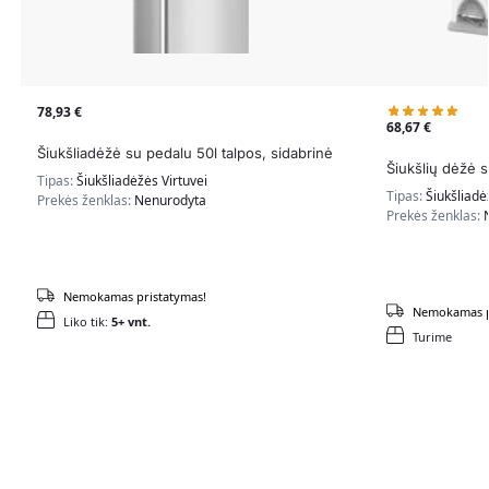
78,93
€
68,67
€
Šiukšliadėžė su pedalu 50l talpos, sidabrinė
Šiukšlių dėžė 
Tipas:
Šiukšliadėžės Virtuvei
Tipas:
Šiukšliadė
Prekės ženklas:
Nenurodyta
Prekės ženklas:
Nemokamas pristatymas!
Nemokamas p
Liko tik:
5+ vnt.
Turime