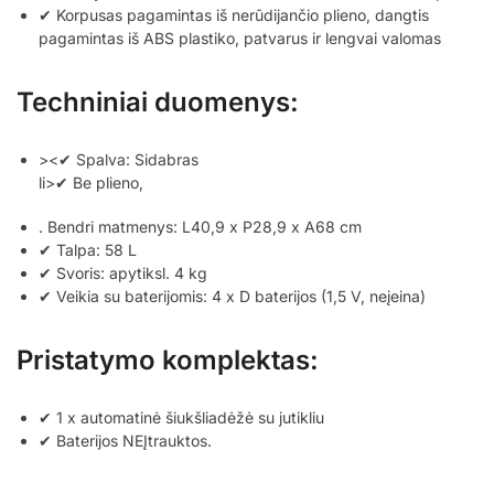
✔ Korpusas pagamintas iš nerūdijančio plieno, dangtis
pagamintas iš ABS plastiko, patvarus ir lengvai valomas
Techniniai duomenys:
><✔ Spalva: Sidabras
li>✔ Be plieno,
. Bendri matmenys: L40,9 x P28,9 x A68 cm
✔ Talpa: 58 L
✔ Svoris: apytiksl. 4 kg
✔ Veikia su baterijomis: 4 x D baterijos (1,5 V, neįeina)
Pristatymo komplektas:
✔ 1 x automatinė šiukšliadėžė su jutikliu
✔ Baterijos NEĮtrauktos.