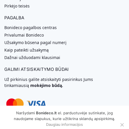
Pirkėjo teisės
PAGALBA
Bonideco pagalbos centras
Privalumai Bonideco
Užsakymo būsena pagal numerį
Kaip pateikti užsakymą
Dažnai užduodami klausimai
GALIMI ATSISKAITYMO BŪDAI
Už pirkinius galite atsiskaityti pasirinkus Jums
tinkamiausią
mokėjimo būdą.
Naršydami
Bonideco.lt
el. parduotuvėje sutinkate, jog
naudojame slapukus, kurie užtikrina sklandų apsipirkimą.
Svetainių Kūrimas
Daugiau informacijos