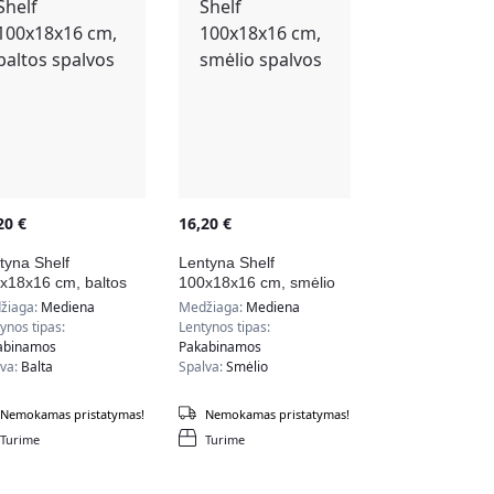
,20
€
16,20
€
tyna Shelf
Lentyna Shelf
x18x16 cm, baltos
100x18x16 cm, smėlio
lvos
spalvos
žiaga:
Mediena
Medžiaga:
Mediena
ynos tipas:
Lentynos tipas:
abinamos
Pakabinamos
lva:
Balta
Spalva:
Smėlio
Nemokamas pristatymas!
Nemokamas pristatymas!
Turime
Turime