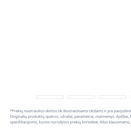
*Prekių nuotraukos skirtos tik iliustraciniams tikslams ir yra pavyzdi
Originalių produktų spalvos, užrašai, parametrai, matmenys, dydžiai, fu
specifikacijomis, kurios nurodytos prekių kortelėse. Kilus klausimams