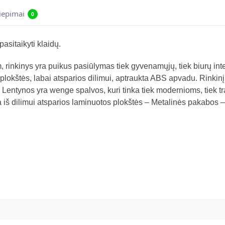
liepimai
0
asitaikyti klaidų.
m, rinkinys yra puikus pasiūlymas tiek gyvenamųjų, tiek biurų i
plokštės, labai atsparios dilimui, aptraukta ABS apvadu. Rinkinį
 Lentynos yra wenge spalvos, kuri tinka tiek modernioms, tiek
 iš dilimui atsparios laminuotos plokštės – Metalinės pakabos – 