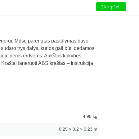
Į krepšelį
nterjerui. Mūsų parengtas pasiūlymas buvo
 sudaro trys dalys, kurios gali būti dedamos
 tradicinėms erdvėms. Aukštos kokybės
Kraštai faneruoti ABS kraštas – Instrukcija
4,95 kg
0,29 × 0,2 × 0,23 m