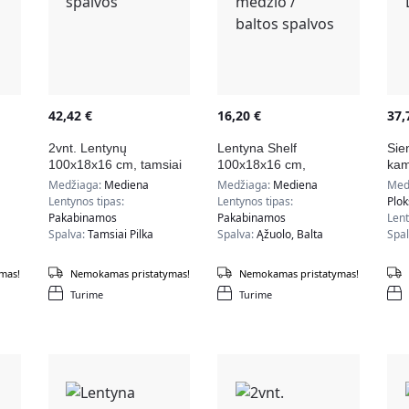
42,42
€
16,20
€
37
2vnt. Lentynų
Lentyna Shelf
Sie
100x18x16 cm, tamsiai
100x18x16 cm,
kam
pilkos spalvos
natūralios medžio /
LL
Medžiaga:
Mediena
Medžiaga:
Mediena
Med
baltos spalvos
Lentynos tipas:
Lentynos tipas:
Plok
Pakabinamos
Pakabinamos
Lent
Spalva:
Tamsiai Pilka
Spalva:
Ąžuolo, Balta
Spa
mas!
Nemokamas pristatymas!
Nemokamas pristatymas!
Turime
Turime