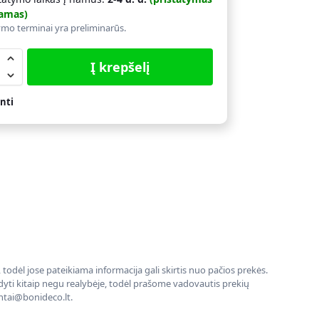
amas)
ymo terminai yra preliminarūs.
Į krepšelį
nti
todėl jose pateikiama informacija gali skirtis nuo pačios prekės.
rodyti kitaip negu realybėje, todėl prašome vadovautis prekių
entai@bonideco.lt.