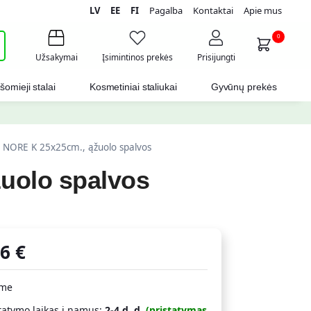
LV
EE
FI
Pagalba
Kontaktai
Apie mus
i
0
Užsakymai
Įsimintinos prekės
Prisijungti
šomieji stalai
Kosmetiniai staliukai
Gyvūnų prekės
s NORE K 25x25cm., ąžuolo spalvos
žuolo spalvos
26
€
ime
tatymo laikas į namus:
2-4 d. d.
(pristatymas