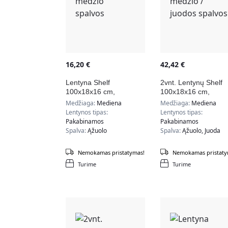
16,20
€
42,42
€
Lentyna Shelf
2vnt. Lentynų Shelf
100x18x16 cm,
100x18x16 cm,
natūralios medžio
natūralios medžio /
Medžiaga:
Mediena
Medžiaga:
Mediena
spalvos
juodos spalvos
Lentynos tipas:
Lentynos tipas:
Pakabinamos
Pakabinamos
Spalva:
Ąžuolo
Spalva:
Ąžuolo, Juoda
Nemokamas pristatymas!
Nemokamas pristaty
Turime
Turime