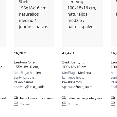
16,20
€
42,42
€
16
Lentyna Shelf
2vnt. Lentynų
Len
ai
155x18x16 cm,
100x18x16 cm,
100
natūralios medžio /
natūralios medžio /
spa
Medžiaga:
Mediena
Medžiaga:
Mediena
Med
juodos spalvos
baltos spalvos
Lentynos tipas:
Lentynos tipas:
Lent
Pakabinamos
Pakabinamos
Pak
Spalva:
Ąžuolo, Juoda
Spalva:
Ąžuolo, Balta
Spa
mas!
Nemokamas pristatymas!
Nemokamas pristatymas!
Turime
Turime