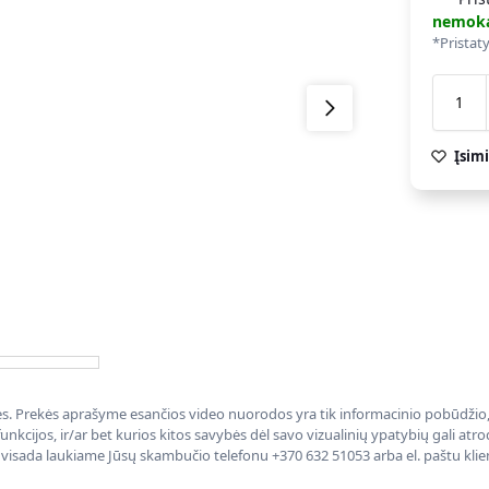
nemok
*Pristat
Įsimi
nės. Prekės aprašyme esančios video nuorodos yra tik informacinio pobūdžio, 
nkcijos, ir/ar bet kurios kitos savybės dėl savo vizualinių ypatybių gali at
, visada laukiame Jūsų skambučio telefonu +370 632 51053 arba el. paštu kli