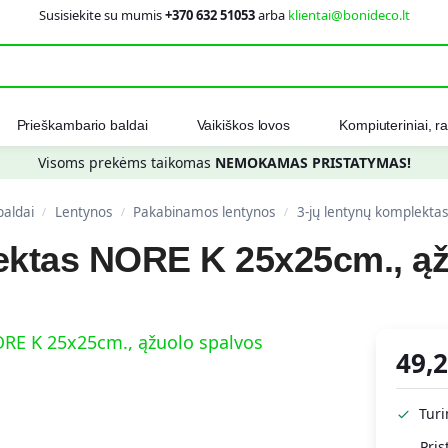
Susisiekite su mumis
+370 632 51053
arba
klientai@bonideco.lt
Ieškot
Prieškambario baldai
Vaikiškos lovos
Kompiuteriniai, ra
Visoms prekėms taikomas
NEMOKAMAS PRISTATYMAS!
baldai
Lentynos
Pakabinamos lentynos
3-jų lentynų komplekta
/
/
/
lektas NORE K 25x25cm., ą
49,
Tur
Pris