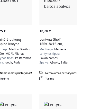
,75
€
16,20
€
ninė 5 pakopų
Lentyna Shelf
pinė lentyna
155x18x16 cm,
S851B01
natūralios medžio /
žiaga:
Medžio Drožlių
Medžiaga:
Mediena
baltos spalvos
štė (MDP), Plienas
Lentynos tipas:
ynos tipas:
Pastatomos
Pakabinamos
lva:
Juoda, Ruda
Spalva:
Ąžuolo, Balta
Nemokamas pristatymas!
Nemokamas pristatymas!
Turime
Turime