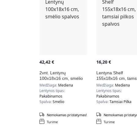
42,42
€
16,20
€
2vnt. Lentynų
Lentyna Shelf
100x18x16 cm, smėlio
155x18x16 cm, tamsi
spalvos
pilkos spalvos
Medžiaga:
Mediena
Medžiaga:
Mediena
Lentynos tipas:
Lentynos tipas:
Pakabinamos
Pakabinamos
Spalva:
Smėlio
Spalva:
Tamsiai Pilka
Nemokamas pristatymas!
Nemokamas pristaty
Turime
Turime