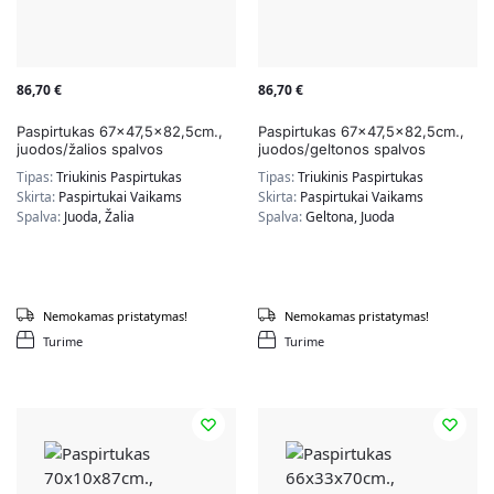
86,70
€
86,70
€
Paspirtukas 67×47,5×82,5cm.,
Paspirtukas 67×47,5×82,5cm.,
juodos/žalios spalvos
juodos/geltonos spalvos
Tipas:
Triukinis Paspirtukas
Tipas:
Triukinis Paspirtukas
Skirta:
Paspirtukai Vaikams
Skirta:
Paspirtukai Vaikams
Spalva:
Juoda, Žalia
Spalva:
Geltona, Juoda
Nemokamas pristatymas!
Nemokamas pristatymas!
Turime
Turime