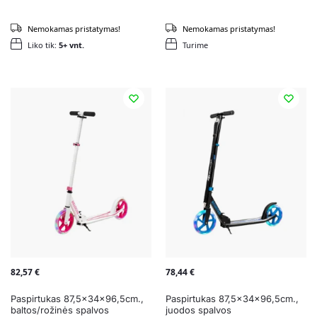
Nemokamas pristatymas!
Nemokamas pristatymas!
Liko tik:
5+ vnt.
Turime
82,57
€
78,44
€
Paspirtukas 87,5x34x96,5cm.,
Paspirtukas 87,5x34x96,5cm.,
baltos/rožinės spalvos
juodos spalvos