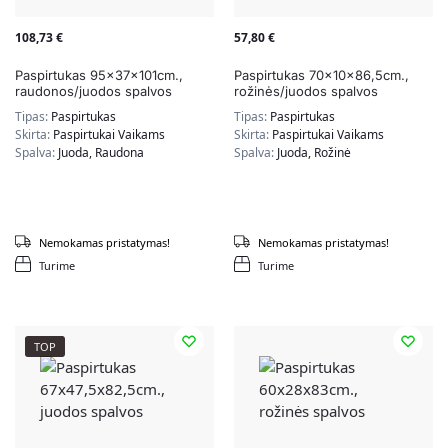
108,73
€
57,80
€
Paspirtukas 95x37x101cm.,
Paspirtukas 70x10x86,5cm.,
raudonos/juodos spalvos
rožinės/juodos spalvos
Tipas:
Paspirtukas
Tipas:
Paspirtukas
Skirta:
Paspirtukai Vaikams
Skirta:
Paspirtukai Vaikams
Spalva:
Juoda, Raudona
Spalva:
Juoda, Rožinė
Nemokamas pristatymas!
Nemokamas pristatymas!
Turime
Turime
TOP