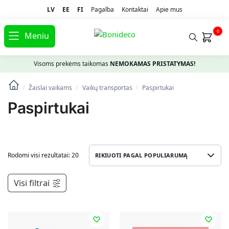
LV
EE
FI
Pagalba
Kontaktai
Apie mus
0
Meniu
Visoms prekėms taikomas
NEMOKAMAS PRISTATYMAS!
Žaislai vaikams
Vaikų transportas
Paspirtukai
/
/
/
Paspirtukai
Rodomi visi rezultatai: 20
Visi filtrai