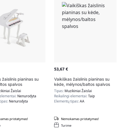
53,67
€
 žaislinis pianinas su
Vaikiškas žaislinis pianinas su
ltos spalvos
kėde, mėlynos/baltos spalvos
kiniai Žaislai
Tipas:
Muzikiniai Žaislai
 elementai:
Nenurodyta
Reikalingi elementai:
Taip
tipas:
Nenurodyta
Elementų tipas:
AA
amas pristatymas!
Nemokamas pristatymas!
e
Turime