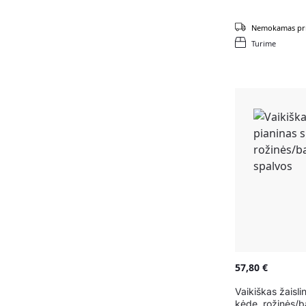
Nemokamas pri
Turime
57,80
€
Vaikiškas žaisli
kėde, rožinės/b