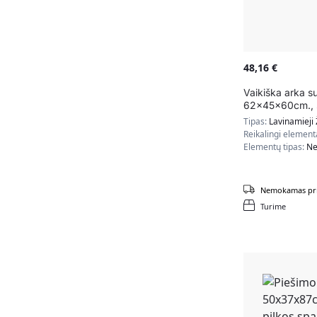
48,16
€
Vaikiška arka su
62x45x60cm., š
rudos/baltos sp
Tipas:
Lavinamieji 
Reikalingi element
Elementų tipas:
Ne
Nemokamas pri
Turime