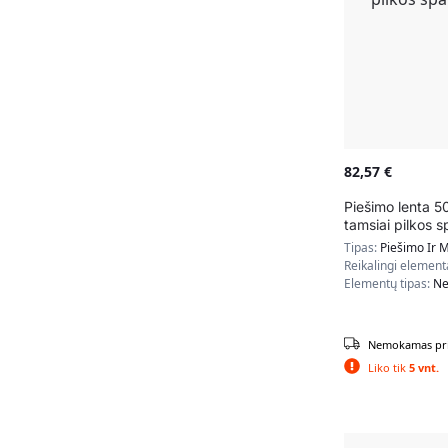
82,57
€
Piešimo lenta 
tamsiai pilkos s
Tipas:
Piešimo Ir 
Reikalingi element
Elementų tipas:
Ne
Nemokamas pri
Liko tik
5 vnt.