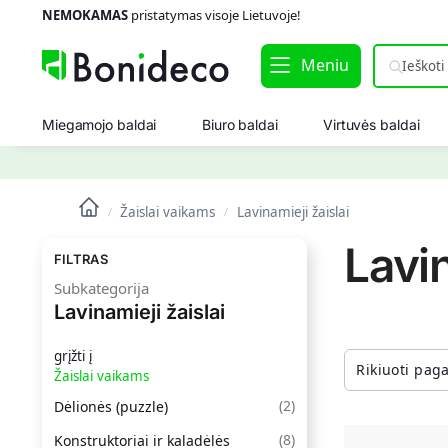
NEMOKAMAS
pristatymas visoje Lietuvoje!
Meniu
Miegamojo baldai
Biuro baldai
Virtuvės baldai
Žaislai vaikams
Lavinamieji žaislai
/
/
Lavin
FILTRAS
Subkategorija
Lavinamieji žaislai
grįžti į
Žaislai vaikams
(
2
)
Dėlionės (puzzle)
(
8
)
Konstruktoriai ir kaladėlės