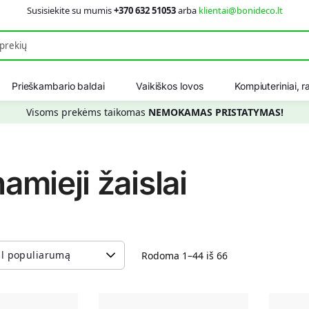
Susisiekite su mumis
+370 632 51053
arba
klientai@bonideco.lt
Ieškot
Prieškambario baldai
Vaikiškos lovos
Kompiuteriniai, ra
Visoms prekėms taikomas
NEMOKAMAS PRISTATYMAS!
amieji žaislai
Rodoma 1–44 iš 66