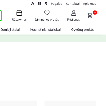
LV
EE
FI
Pagalba
Kontaktai
Apie mus
i
0
Užsakymai
Įsimintinos prekės
Prisijungti
šomieji stalai
Kosmetiniai staliukai
Gyvūnų prekės