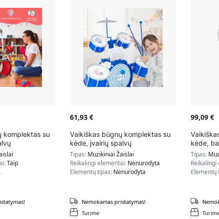
61,93
€
99,09
€
ų komplektas su
Vaikiškas būgnų komplektas su
Vaikiškas
alvų
kėde, įvairių spalvų
kėde, ba
aislai
Tipas:
Muzikiniai Žaislai
Tipas:
Muzi
ai:
Taip
Reikalingi elementai:
Nenurodyta
Reikalingi
A
Elementų tipas:
Nenurodyta
Elementų 
statymas!
Nemokamas pristatymas!
Nemok
Turime
Turim