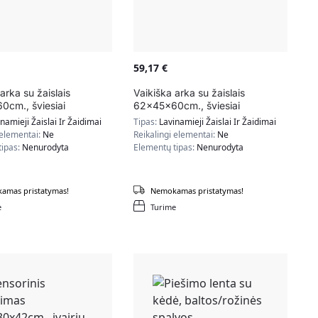
59,17
€
arka su žaislais
Vaikiška arka su žaislais
cm., šviesiai
62x45x60cm., šviesiai
lynos spalvos
rudos/pilkos spalvos
namieji Žaislai Ir Žaidimai
Tipas:
Lavinamieji Žaislai Ir Žaidimai
 elementai:
Ne
Reikalingi elementai:
Ne
tipas:
Nenurodyta
Elementų tipas:
Nenurodyta
amas pristatymas!
Nemokamas pristatymas!
e
Turime