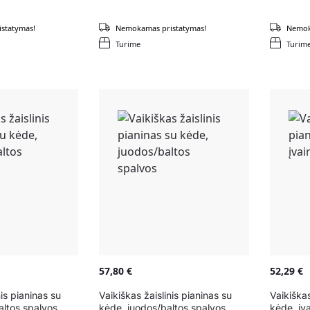
statymas!
Nemokamas pristatymas!
Nemok
Turime
Turim
57,80
€
52,29
€
nis pianinas su
Vaikiškas žaislinis pianinas su
Vaikiškas
altos spalvos
kėde, juodos/baltos spalvos
kėde, įv