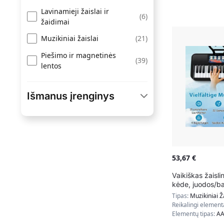
Lavinamieji žaislai ir
(
6
)
žaidimai
(
21
)
Muzikiniai žaislai
Piešimo ir magnetinės
(
39
)
lentos
Išmanus įrenginys
(
32
)
Ne
(
30
)
Nenurodyta
53,67
€
Vaikiškas žaisli
kėde, juodos/ba
Tipas:
Muzikiniai Ž
Reikalingi element
Elementų tipas:
A