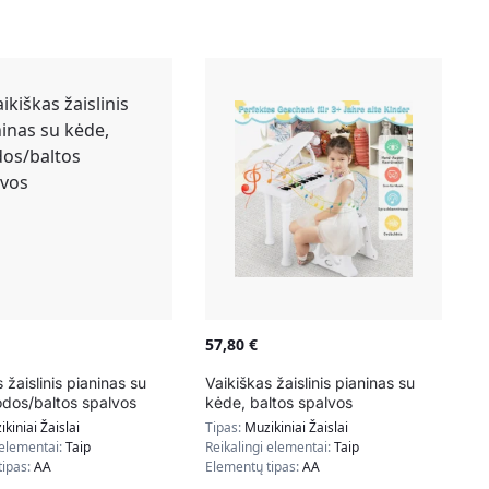
57,80
€
 žaislinis pianinas su
Vaikiškas žaislinis pianinas su
odos/baltos spalvos
kėde, baltos spalvos
kiniai Žaislai
Tipas:
Muzikiniai Žaislai
 elementai:
Taip
Reikalingi elementai:
Taip
tipas:
AA
Elementų tipas:
AA