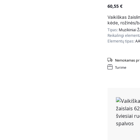
60,55
€
Vaikiškas žaisli
kėde, rožinės/b
Tipas:
Muzikiniai Ž
Reikalingi element
Elementų tipas:
A
Nemokamas pri
Turime