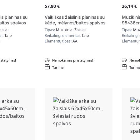
57,80
€
26,14
€
nis pianinas su
Vaikiškas žaislinis pianinas su
Muzikinis
altos spalvos
kėde, mėlynos/baltos spalvos
95x36cm.
aislai
Tipas:
Muzikiniai Žaislai
Tipas:
Muzi
ai:
Taip
Reikalingi elementai:
Taip
Reikalingi
A
Elementų tipas:
AA
Elementų 
statymas!
Nemokamas pristatymas!
Nemok
Turime
Turim