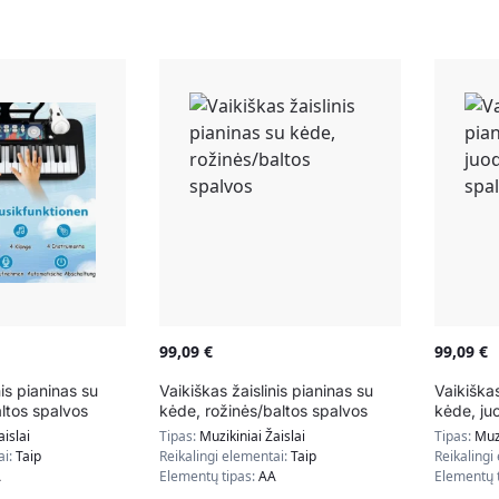
99,09
€
99,09
€
nis pianinas su
Vaikiškas žaislinis pianinas su
Vaikiškas
ltos spalvos
kėde, rožinės/baltos spalvos
kėde, ju
aislai
Tipas:
Muzikiniai Žaislai
Tipas:
Muzi
ai:
Taip
Reikalingi elementai:
Taip
Reikalingi
A
Elementų tipas:
AA
Elementų 