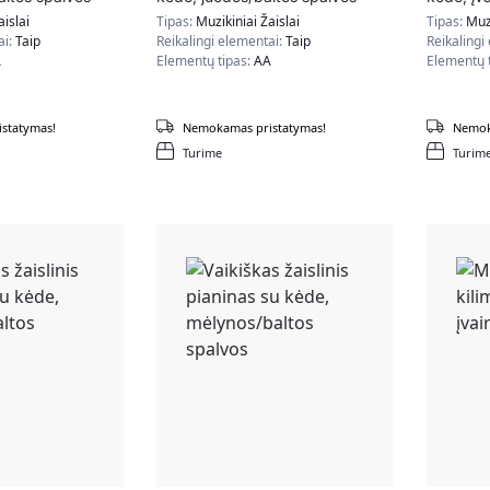
aislai
Tipas:
Muzikiniai Žaislai
Tipas:
Muzi
ai:
Taip
Reikalingi elementai:
Taip
Reikalingi
A
Elementų tipas:
AA
Elementų 
statymas!
Nemokamas pristatymas!
Nemok
Turime
Turim