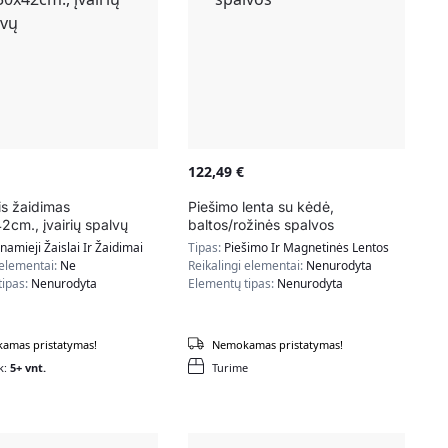
122,49
€
is žaidimas
Piešimo lenta su kėdė,
cm., įvairių spalvų
baltos/rožinės spalvos
namieji Žaislai Ir Žaidimai
Tipas:
Piešimo Ir Magnetinės Lentos
 elementai:
Ne
Reikalingi elementai:
Nenurodyta
tipas:
Nenurodyta
Elementų tipas:
Nenurodyta
amas pristatymas!
Nemokamas pristatymas!
k:
5+ vnt.
Turime