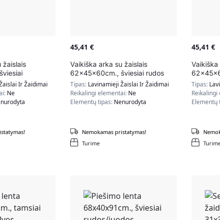
45,41
€
45,41
€
 žaislais
Vaikiška arka su žaislais
Vaikiška 
viesiai
62x45x60cm., šviesiai rudos
62x45x60
alvos
spalvos
rudos/mė
Žaislai Ir Žaidimai
Tipas:
Lavinamieji Žaislai Ir Žaidimai
Tipas:
Lavi
ai:
Ne
Reikalingi elementai:
Ne
Reikalingi
nurodyta
Elementų tipas:
Nenurodyta
Elementų 
statymas!
Nemokamas pristatymas!
Nemok
Turime
Turim