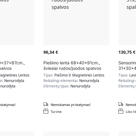
96,34
€
130,75
€
50x37x87cm.,
Piešimo lenta 68x40x91cm.,
Sensorin
palvos
šviesiai rudos/juodos spalvos
31x30x42
Magnetinės Lentos
Tipas:
Piešimo Ir Magnetinės Lentos
Tipas:
Lavi
ai:
Nenurodyta
Reikalingi elementai:
Nenurodyta
Reikalingi
nurodyta
Elementų tipas:
Nenurodyta
Elementų 
statymas!
Nemokamas pristatymas!
Nemok
Turime
Liko ti