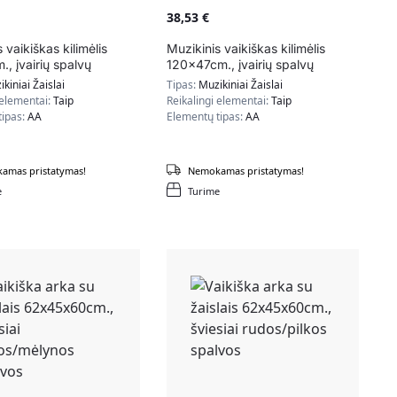
38,53
€
 vaikiškas kilimėlis
Muzikinis vaikiškas kilimėlis
, įvairių spalvų
120x47cm., įvairių spalvų
kiniai Žaislai
Tipas:
Muzikiniai Žaislai
 elementai:
Taip
Reikalingi elementai:
Taip
tipas:
AA
Elementų tipas:
AA
amas pristatymas!
Nemokamas pristatymas!
e
Turime