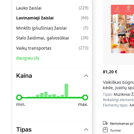
(
229
)
Lauko žaislai
(
66
)
Lavinamieji žaislai
(
5
)
Minkšti (pliušiniai) žaislai
(
28
)
Stalo žaidimai, galvosūkiai
(
273
)
Vaikų transportas
daugiau
(
4
)
81,20
€
Kaina
Vaikiškas būgn
kėde, įvairių sp
Tipas:
Muzikiniai Ž
Reikalingi element
min.
max.
Elementų tipas:
A
Nemokamas pri
Tipas
Turime