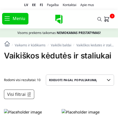
LV
EE
FI
Pagalba
Kontaktai
Apie mus
0
Meniu
Visoms prekėms taikomas
NEMOKAMAS PRISTATYMAS!
Vaikams ir kūdikiams
Vaikiški baldai
Vaikiškos kėdutės ir staliukai
/
/
/
Vaikiškos kėdutės ir staliukai
Rodomi visi rezultatai: 10
Visi filtrai