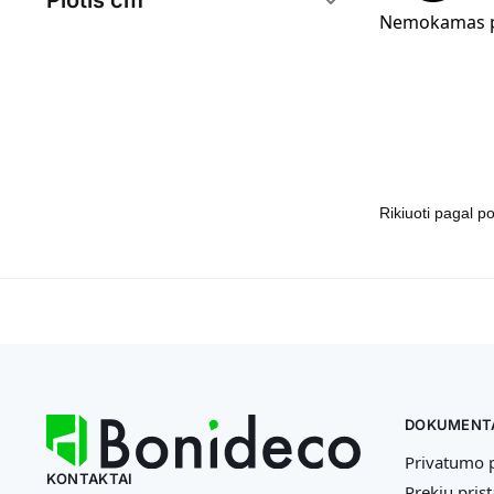
Plotis cm
Nemokamas p
(
1
)
36
DOKUMENT
Privatumo p
KONTAKTAI
Prekių pris