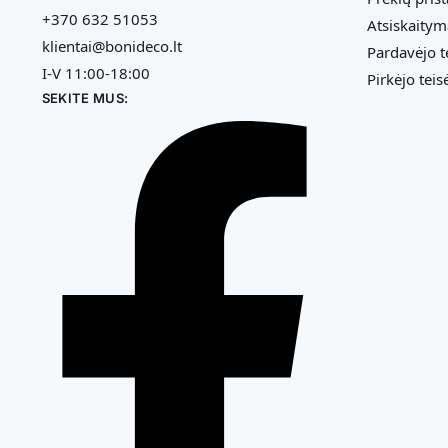
+370 632 51053
Atsiskaitym
klientai@bonideco.lt
Pardavėjo t
I-V 11:00-18:00
Pirkėjo teis
SEKITE MUS: