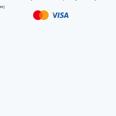
erį
Svetainių Kūrimas