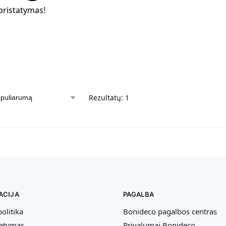
ristatymas!
Rezultatų: 1
ACIJA
PAGALBA
olitika
Bonideco pagalbos centras
tatymas
Privalumai Bonideco