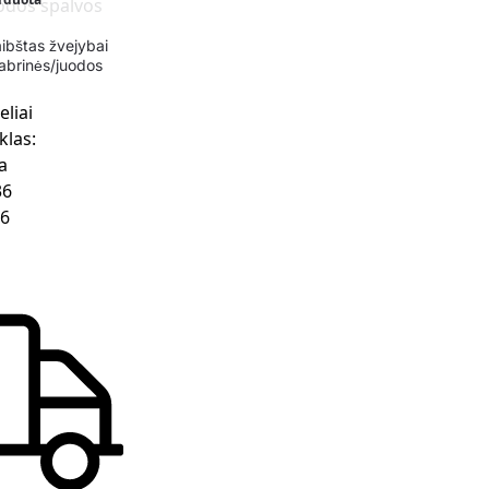
aibštas žvejybai
abrinės/juodos
eliai
klas:
a
36
66