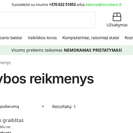
Susisiekite su mumis
+370 632 51053
arba
klientai@bonideco.lt
Ieškoti
Užsakymai
ario baldai
Vaikiškos lovos
Kompiuteriniai, rašomieji stalai
Kosm
Visoms prekėms taikomas
NEMOKAMAS PRISTATYMAS!
kmenys
ybos reikmenys
Rezultatų: 1
rduota