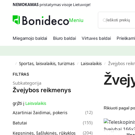
NEMOKAMAS
pristatymas visoje Lietuvoje!
Meniu
Miegamojo baldai
Biuro baldai
Virtuvės baldai
Prieškamb
Sportas, laisvalaikis, turizmas
Laisvalaikis
Žvejybos rei
/
/
/
Žvej
FILTRAS
Subkategorija
Žvejybos reikmenys
grįžti į
Laisvalaikis
(
12
)
Azartiniai žaidimai, pokeris
(
155
)
Batutai
(
204
)
Kepsninės, šašlykinės, rūkyklos
Išpa