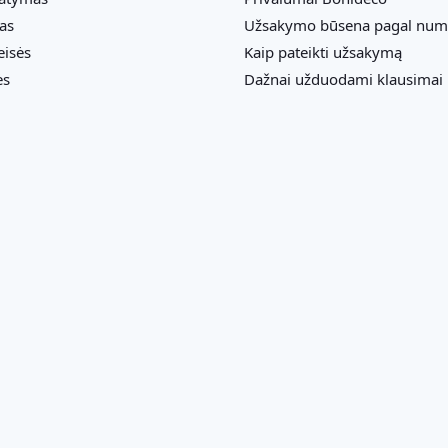
as
Užsakymo būsena pagal num
eisės
Kaip pateikti užsakymą
ės
Dažnai užduodami klausimai