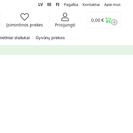
LV
EE
FI
Pagalba
Kontaktai
Apie mus
0,00
€
0
Įsimintinos prekės
Prisijungti
etiniai staliukai
Gyvūnų prekės