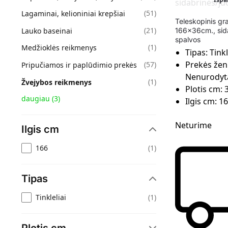
(
51
)
Lagaminai, kelioniniai krepšiai
Teleskopinis gr
(
21
)
Lauko baseinai
166x36cm., sid
spalvos
(
1
)
Medžioklės reikmenys
Tipas:
Tinkl
Prekės žen
(
57
)
Pripučiamos ir paplūdimio prekės
Nenurodyt
(
1
)
Žvejybos reikmenys
Plotis cm:
daugiau
(
3
)
Ilgis cm:
1
Neturime
Ilgis cm
(
1
)
166
Tipas
(
1
)
Tinkleliai