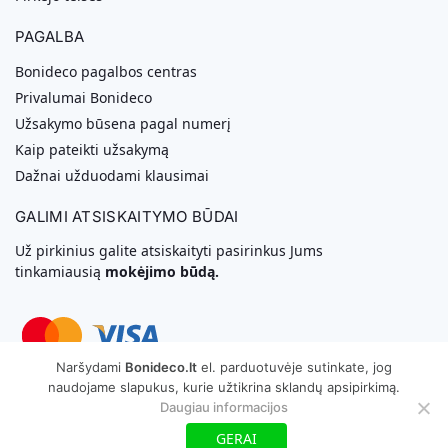
PAGALBA
Bonideco pagalbos centras
Privalumai Bonideco
Užsakymo būsena pagal numerį
Kaip pateikti užsakymą
Dažnai užduodami klausimai
GALIMI ATSISKAITYMO BŪDAI
Už pirkinius galite atsiskaityti pasirinkus Jums
tinkamiausią
mokėjimo būdą.
Naršydami
Bonideco.lt
el. parduotuvėje sutinkate, jog
naudojame slapukus, kurie užtikrina sklandų apsipirkimą.
Svetainių Kūrimas
Daugiau informacijos
GERAI
Copyright © 2026 MB „Bonideco“. Visos teisės saugomos