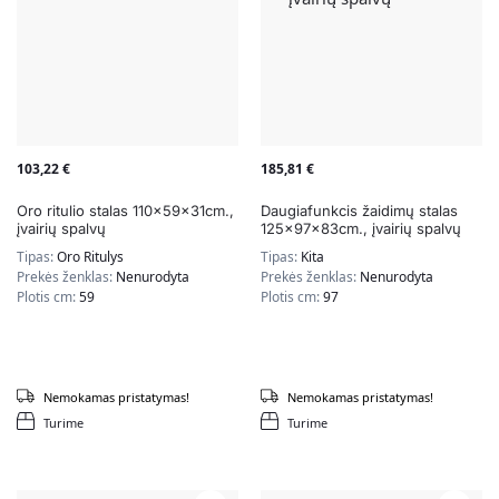
103,22
€
185,81
€
Oro ritulio stalas 110x59x31cm.,
Daugiafunkcis žaidimų stalas
įvairių spalvų
125x97x83cm., įvairių spalvų
Tipas:
Oro Ritulys
Tipas:
Kita
Prekės ženklas:
Nenurodyta
Prekės ženklas:
Nenurodyta
Plotis cm:
59
Plotis cm:
97
Nemokamas pristatymas!
Nemokamas pristatymas!
Turime
Turime