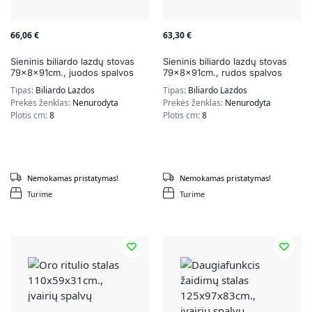
66,06
€
63,30
€
Sieninis biliardo lazdų stovas
Sieninis biliardo lazdų stovas
79x8x91cm., juodos spalvos
79x8x91cm., rudos spalvos
Tipas:
Biliardo Lazdos
Tipas:
Biliardo Lazdos
Prekės ženklas:
Nenurodyta
Prekės ženklas:
Nenurodyta
Plotis cm:
8
Plotis cm:
8
Nemokamas pristatymas!
Nemokamas pristatymas!
Turime
Turime