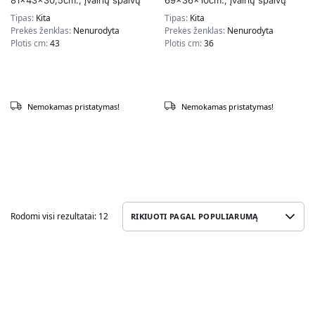
81x43x30,5cm., įvairių spalvų
69x36x10cm., įvairių spalvų
Tipas:
Kita
Tipas:
Kita
Prekės ženklas:
Nenurodyta
Prekės ženklas:
Nenurodyta
Plotis cm:
43
Plotis cm:
36
Nemokamas pristatymas!
Nemokamas pristatymas!
Rodomi visi rezultatai: 12