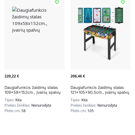
220,22
€
206,46
€
Daugiafunkcis žaidimų stalas
Daugiafunkcis žaidimų stalas
109x58x152cm., įvairių spalvų
121x105x90,5cm., įvairių spalvų
Tipas:
Kita
Tipas:
Kita
Prekės ženklas:
Nenurodyta
Prekės ženklas:
Nenurodyta
Plotis cm:
58
Plotis cm:
105