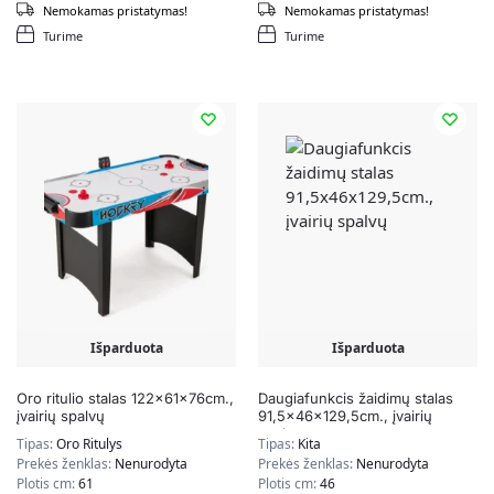
Nemokamas pristatymas!
Nemokamas pristatymas!
Turime
Turime
Išparduota
Išparduota
Oro ritulio stalas 122x61x76cm.,
Daugiafunkcis žaidimų stalas
įvairių spalvų
91,5x46x129,5cm., įvairių
spalvų
Tipas:
Oro Ritulys
Tipas:
Kita
Prekės ženklas:
Nenurodyta
Prekės ženklas:
Nenurodyta
Plotis cm:
61
Plotis cm:
46