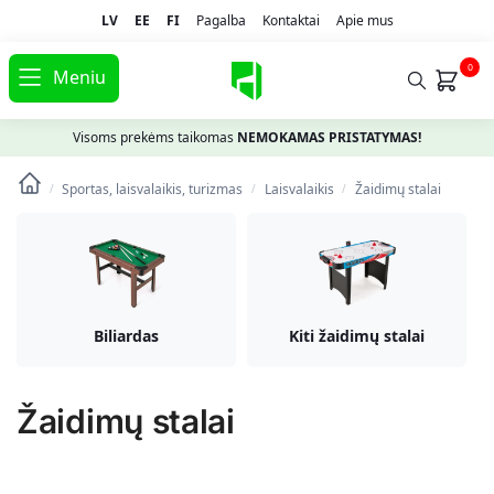
LV
EE
FI
Pagalba
Kontaktai
Apie mus
0
Meniu
Visoms prekėms taikomas
NEMOKAMAS PRISTATYMAS!
Sportas, laisvalaikis, turizmas
Laisvalaikis
Žaidimų stalai
/
/
/
Biliardas
Kiti žaidimų stalai
Žaidimų stalai