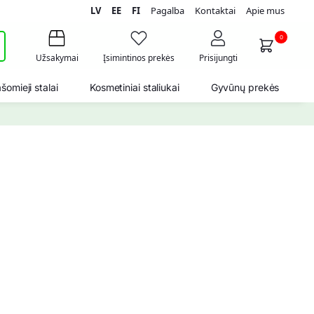
LV
EE
FI
Pagalba
Kontaktai
Apie mus
i
0
Užsakymai
Įsimintinos prekės
Prisijungti
šomieji stalai
Kosmetiniai staliukai
Gyvūnų prekės