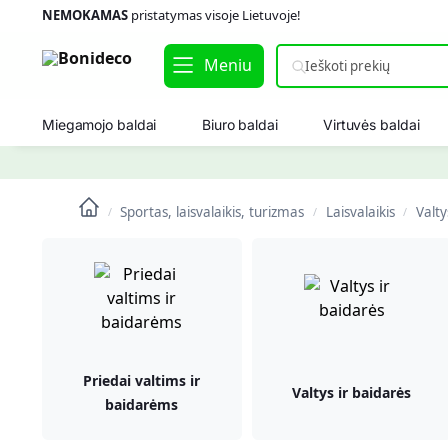
NEMOKAMAS
pristatymas visoje Lietuvoje!
Meniu
Miegamojo baldai
Biuro baldai
Virtuvės baldai
Sportas, laisvalaikis, turizmas
Laisvalaikis
Valty
/
/
/
Priedai valtims ir
Valtys ir baidarės
baidarėms