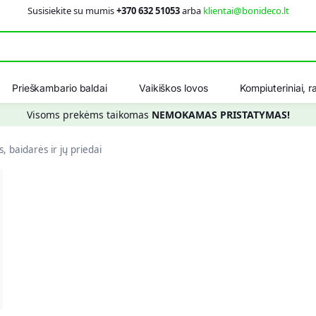
Susisiekite su mumis
+370 632 51053
arba
klientai@bonideco.lt
Ieškot
Prieškambario baldai
Vaikiškos lovos
Kompiuteriniai, ra
Visoms prekėms taikomas
NEMOKAMAS PRISTATYMAS!
s, baidarės ir jų priedai