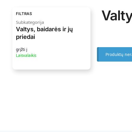
Valty
FILTRAS
Subkategorija
Valtys, baidarės ir jų
priedai
grįžti į
Produktų ner
Laisvalaikis