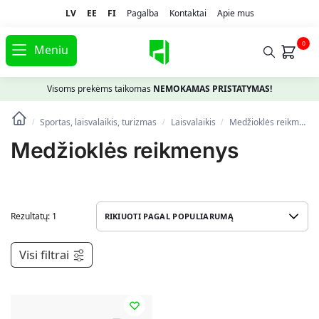
LV
EE
FI
Pagalba
Kontaktai
Apie mus
0
Meniu
Visoms prekėms taikomas
NEMOKAMAS PRISTATYMAS!
Sportas, laisvalaikis, turizmas
Laisvalaikis
Medžioklės reikmenys
/
/
/
Medžioklės reikmenys
Rezultatų: 1
Visi filtrai