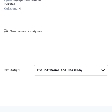
rudos/juodos spalvos
Plokštės
Kiekis vnt.:
4
Nemokamas pristatymas!
Rezultatų: 1