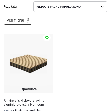
Rezultatų: 1
Visi filtrai
Išparduota
Rinkinys iš 4 dekoratyvinių
sieninių plokščių Homcom
60x60x2,1cm., šviesiai
Tipas:
Klijuojamos Apdailos