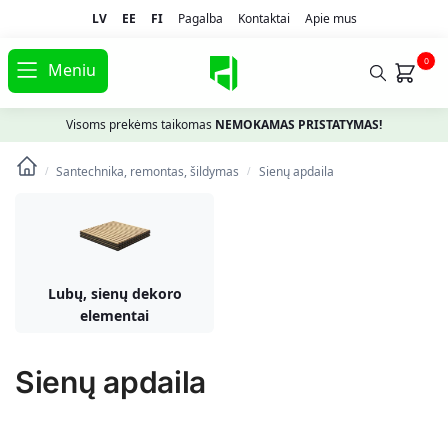
LV
EE
FI
Pagalba
Kontaktai
Apie mus
0
Meniu
Visoms prekėms taikomas
NEMOKAMAS PRISTATYMAS!
Santechnika, remontas, šildymas
Sienų apdaila
/
/
Lubų, sienų dekoro
elementai
Sienų apdaila