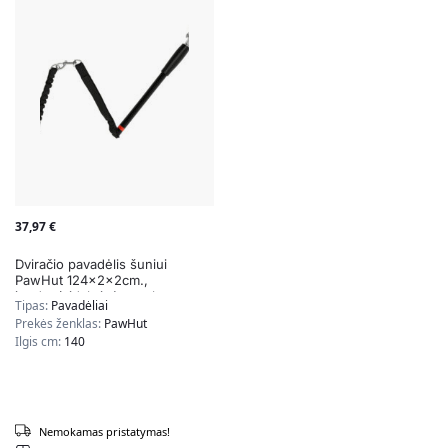
37,97
€
Dviračio pavadėlis šuniui
PawHut 124x2x2cm.,
juodos/sidabrinės spalvos
Tipas:
Pavadėliai
Prekės ženklas:
PawHut
Ilgis cm:
140
Nemokamas pristatymas!