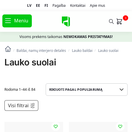
LV
EE
FI
Pagalba
Kontaktai
Apie mus
0
Meniu
Visoms prekėms taikomas
NEMOKAMAS PRISTATYMAS!
Baldai, namų interjero detalės
Lauko baldai
Lauko suolai
/
/
/
Lauko suolai
Rodoma 1–44 iš 84
Visi filtrai