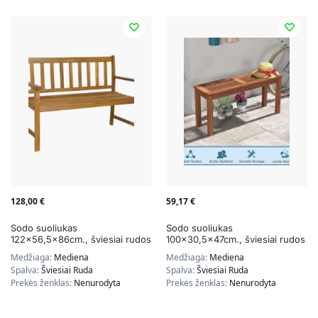
128,00
€
59,17
€
Sodo suoliukas
Sodo suoliukas
122×56,5x86cm., šviesiai rudos
100×30,5x47cm., šviesiai rudos
spalvos
spalvos
Medžiaga:
Mediena
Medžiaga:
Mediena
Spalva:
Šviesiai Ruda
Spalva:
Šviesiai Ruda
Prekės ženklas:
Nenurodyta
Prekės ženklas:
Nenurodyta