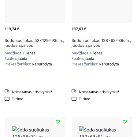
119,74
€
137,63
€
Sodo suoliukas 53x129x93cm.,
Sodo suoliukas 128x62x89cm.,
juodos spalvos
juodos spalvos
Medžiaga:
Plienas
Medžiaga:
Plienas
Spalva:
Juoda
Spalva:
Juoda
Prekės ženklas:
Nenurodyta
Prekės ženklas:
Nenurodyta
Nemokamas pristatymas!
Nemokamas pristatymas!
Turime
Turime