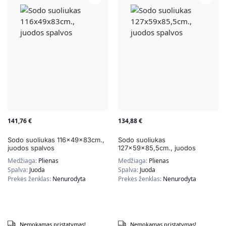
141,76
€
134,88
€
Sodo suoliukas 116x49x83cm.,
Sodo suoliukas
juodos spalvos
127x59x85,5cm., juodos
spalvos
Medžiaga:
Plienas
Medžiaga:
Plienas
Spalva:
Juoda
Spalva:
Juoda
Prekės ženklas:
Nenurodyta
Prekės ženklas:
Nenurodyta
Nemokamas pristatymas!
Nemokamas pristatymas!