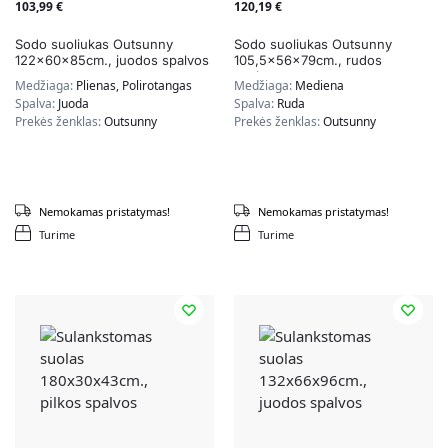
103,99
€
120,19
€
Sodo suoliukas Outsunny
Sodo suoliukas Outsunny
122x60x85cm., juodos spalvos
105,5x56x79cm., rudos
spalvos
Medžiaga:
Plienas, Polirotangas
Medžiaga:
Mediena
Spalva:
Juoda
Spalva:
Ruda
Prekės ženklas:
Outsunny
Prekės ženklas:
Outsunny
Nemokamas pristatymas!
Nemokamas pristatymas!
Turime
Turime