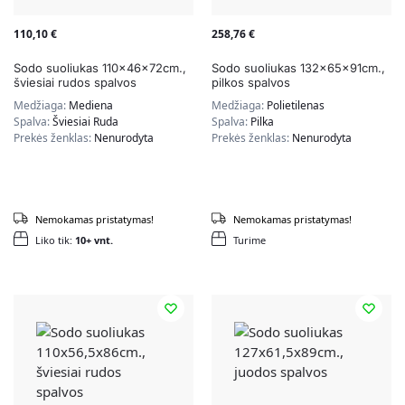
110,10
€
258,76
€
Sodo suoliukas 110x46x72cm.,
Sodo suoliukas 132x65x91cm.,
šviesiai rudos spalvos
pilkos spalvos
Medžiaga:
Mediena
Medžiaga:
Polietilenas
Spalva:
Šviesiai Ruda
Spalva:
Pilka
Prekės ženklas:
Nenurodyta
Prekės ženklas:
Nenurodyta
Nemokamas pristatymas!
Nemokamas pristatymas!
Liko tik:
10+ vnt.
Turime