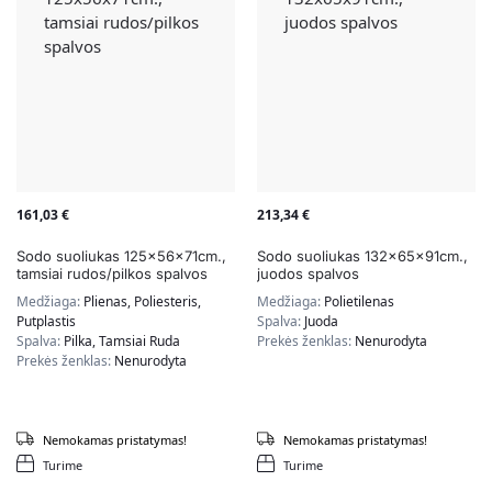
161,03
€
213,34
€
Sodo suoliukas 125x56x71cm.,
Sodo suoliukas 132x65x91cm.,
tamsiai rudos/pilkos spalvos
juodos spalvos
Medžiaga:
Plienas, Poliesteris,
Medžiaga:
Polietilenas
Putplastis
Spalva:
Juoda
Spalva:
Pilka, Tamsiai Ruda
Prekės ženklas:
Nenurodyta
Prekės ženklas:
Nenurodyta
Nemokamas pristatymas!
Nemokamas pristatymas!
Turime
Turime