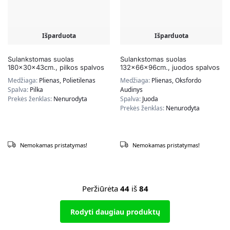
Išparduota
Išparduota
Sulankstomas suolas
Sulankstomas suolas
180x30x43cm., pilkos spalvos
132x66x96cm., juodos spalvos
Medžiaga:
Plienas, Polietilenas
Medžiaga:
Plienas, Oksfordo
Spalva:
Pilka
Audinys
Prekės ženklas:
Nenurodyta
Spalva:
Juoda
Prekės ženklas:
Nenurodyta
Nemokamas pristatymas!
Nemokamas pristatymas!
Peržiūrėta
44
iš
84
Rodyti daugiau produktų