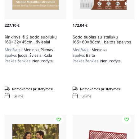
227,10
€
172,04
€
Rinkinys iš 2 sodo suoliukų
Sodo suolas su staliuku
160x32x45cm., šviesiai
165x60x88cm., baltos spalvos
rudos/juodos spalvos
Medžiaga:
Mediena, Plienas
Medžiaga:
Mediena
Spalva:
Juoda, Šviesiai Ruda
Spalva:
Balta
Prekės ženklas:
Nenurodyta
Prekės ženklas:
Nenurodyta
Nemokamas pristatymas!
Nemokamas pristatymas!
Turime
Turime