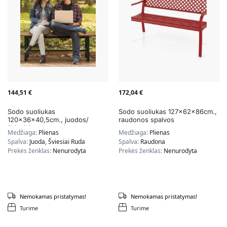
144,51
€
172,04
€
Sodo suoliukas
Sodo suoliukas 127x62x86cm.,
120x36x40,5cm., juodos/
raudonos spalvos
šviesiai rudos spalvos
Medžiaga:
Plienas
Medžiaga:
Plienas
Spalva:
Juoda, Šviesiai Ruda
Spalva:
Raudona
Prekės ženklas:
Nenurodyta
Prekės ženklas:
Nenurodyta
Nemokamas pristatymas!
Nemokamas pristatymas!
Turime
Turime