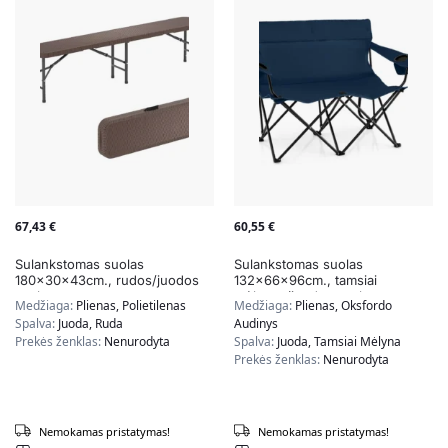
67,43
€
60,55
€
Sulankstomas suolas
Sulankstomas suolas
180x30x43cm., rudos/juodos
132x66x96cm., tamsiai
spalvos
mėlynos/juodos spalvos
Medžiaga:
Plienas, Polietilenas
Medžiaga:
Plienas, Oksfordo
Spalva:
Juoda, Ruda
Audinys
Prekės ženklas:
Nenurodyta
Spalva:
Juoda, Tamsiai Mėlyna
Prekės ženklas:
Nenurodyta
Nemokamas pristatymas!
Nemokamas pristatymas!