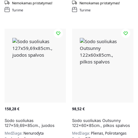
Nemokamas pristatymas!
Nemokamas pristatymas!
Turime
Turime
158,28
€
98,52
€
Sodo suoliukas
Sodo suoliukas Outsunny
127×59,69x85cm., juodos
122x60x85cm., pilkos spalvos
spalvos
Medžiaga:
Nenurodyta
Medžiaga:
Plienas, Polirotangas