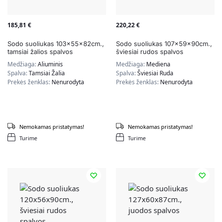
185,81
€
220,22
€
Sodo suoliukas 103x55x82cm.,
Sodo suoliukas 107x59x90cm.,
tamsiai žalios spalvos
šviesiai rudos spalvos
Medžiaga:
Aliuminis
Medžiaga:
Mediena
Spalva:
Tamsiai Žalia
Spalva:
Šviesiai Ruda
Prekės ženklas:
Nenurodyta
Prekės ženklas:
Nenurodyta
Nemokamas pristatymas!
Nemokamas pristatymas!
Turime
Turime