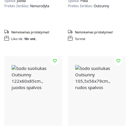
Spalva:
Juoda
Spalva:
Pilka
Prekės ženklas:
Nenurodyta
Prekės ženklas:
Outsunny
Nemokamas pristatymas!
Nemokamas pristatymas!
Liko tik:
10+ vnt.
Turime