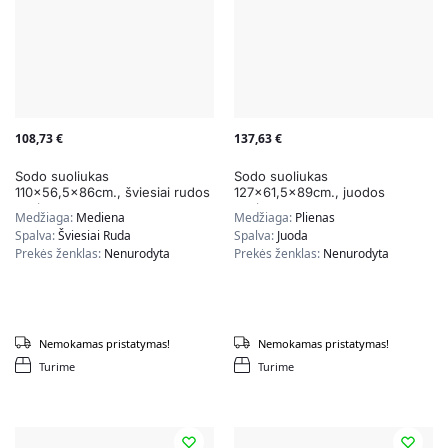
108,73
€
137,63
€
Sodo suoliukas
Sodo suoliukas
110×56,5x86cm., šviesiai rudos
127×61,5x89cm., juodos
spalvos
spalvos
Medžiaga:
Mediena
Medžiaga:
Plienas
Spalva:
Šviesiai Ruda
Spalva:
Juoda
Prekės ženklas:
Nenurodyta
Prekės ženklas:
Nenurodyta
Nemokamas pristatymas!
Nemokamas pristatymas!
Turime
Turime