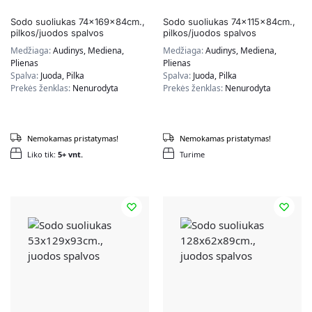
Sodo suoliukas 74x169x84cm.,
Sodo suoliukas 74x115x84cm.,
pilkos/juodos spalvos
pilkos/juodos spalvos
Medžiaga:
Audinys, Mediena,
Medžiaga:
Audinys, Mediena,
Plienas
Plienas
Spalva:
Juoda, Pilka
Spalva:
Juoda, Pilka
Prekės ženklas:
Nenurodyta
Prekės ženklas:
Nenurodyta
Nemokamas pristatymas!
Nemokamas pristatymas!
Liko tik:
5+ vnt.
Turime