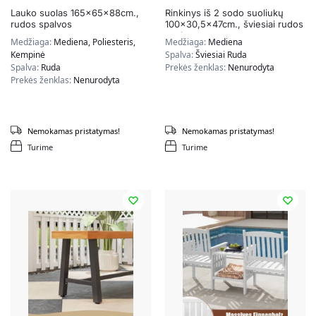
Lauko suolas 165x65x88cm.,
Rinkinys iš 2 sodo suoliukų
rudos spalvos
100×30,5x47cm., šviesiai rudos
spalvos
Medžiaga:
Mediena, Poliesteris,
Medžiaga:
Mediena
Kempinė
Spalva:
Šviesiai Ruda
Spalva:
Ruda
Prekės ženklas:
Nenurodyta
Prekės ženklas:
Nenurodyta
Nemokamas pristatymas!
Nemokamas pristatymas!
Turime
Turime