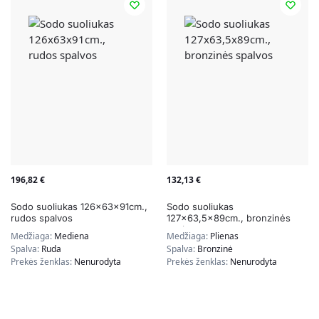
196,82
€
132,13
€
Sodo suoliukas 126x63x91cm.,
Sodo suoliukas
rudos spalvos
127×63,5x89cm., bronzinės
spalvos
Medžiaga:
Mediena
Medžiaga:
Plienas
Spalva:
Ruda
Spalva:
Bronzinė
Prekės ženklas:
Nenurodyta
Prekės ženklas:
Nenurodyta