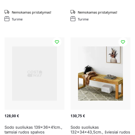
Nemokamas pristatymas!
Nemokamas pristatymas!
Turime
Turime
128,00
€
130,75
€
Sodo suoliukas 139x36x41cm.,
Sodo suoliukas
tamsiai rudos spalvos
132x34x43,5cm., šviesiai rudos