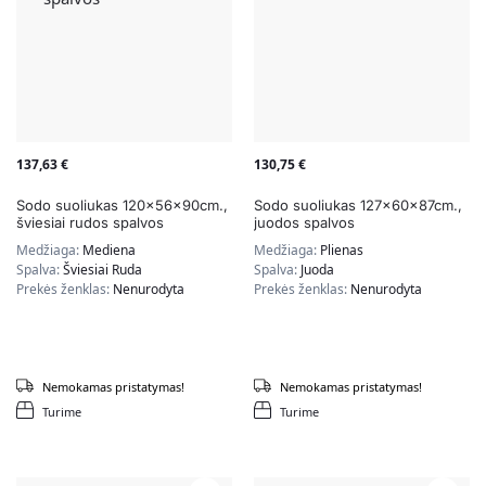
137,63
€
130,75
€
Sodo suoliukas 120x56x90cm.,
Sodo suoliukas 127x60x87cm.,
šviesiai rudos spalvos
juodos spalvos
Medžiaga:
Mediena
Medžiaga:
Plienas
Spalva:
Šviesiai Ruda
Spalva:
Juoda
Prekės ženklas:
Nenurodyta
Prekės ženklas:
Nenurodyta
Nemokamas pristatymas!
Nemokamas pristatymas!
Turime
Turime