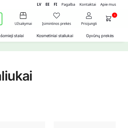
LV
EE
FI
Pagalba
Kontaktai
Apie mus
i
0
Užsakymai
Įsimintinos prekės
Prisijungti
šomieji stalai
Kosmetiniai staliukai
Gyvūnų prekės
liukai