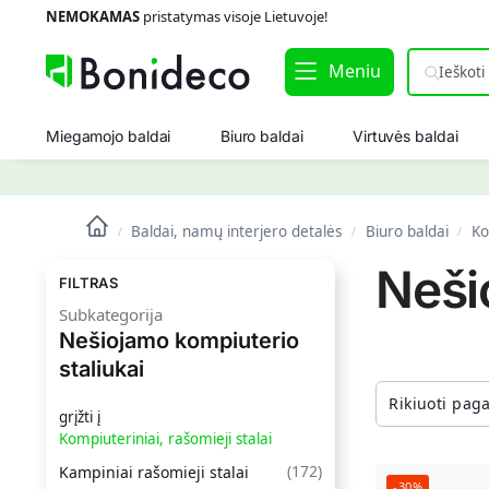
NEMOKAMAS
pristatymas visoje Lietuvoje!
Meniu
Miegamojo baldai
Biuro baldai
Virtuvės baldai
Baldai, namų interjero detalės
Biuro baldai
Ko
/
/
/
Neši
FILTRAS
Subkategorija
Nešiojamo kompiuterio
staliukai
grįžti į
Kompiuteriniai, rašomieji stalai
(
172
)
Kampiniai rašomieji stalai
-30%