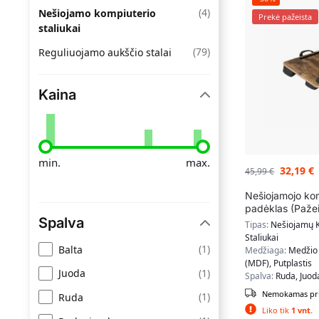
(
4
)
Nešiojamo kompiuterio
Prekė pažeista
staliukai
(
79
)
Reguliuojamo aukščio stalai
Kaina
min.
max.
32,19
€
45,99
€
Nešiojamojo ko
padėklas (Pažei
Spalva
Tipas:
Nešiojamų 
Staliukai
(
1
)
Balta
Medžiaga:
Medžio 
(MDF), Putplastis
(
1
)
Juoda
Spalva:
Ruda, Juod
Nemokamas pri
(
1
)
Ruda
Liko tik
1 vnt.