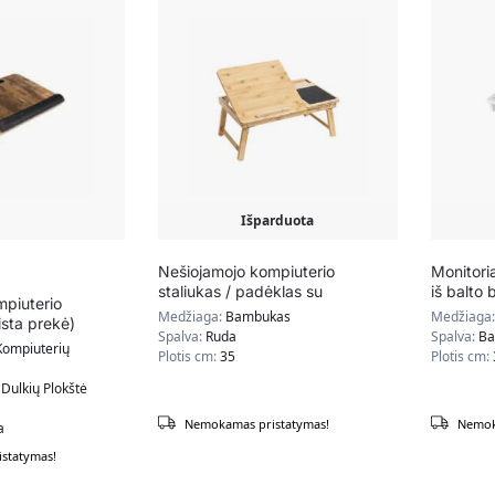
Išparduota
Nešiojamojo kompiuterio
Monitori
staliukas / padėklas su
iš balto
mpiuterio
bambukiniu stalčiumi
Medžiaga:
Bambukas
Medžiaga
sta prekė)
Spalva:
Ruda
Spalva:
Ba
Kompiuterių
Plotis cm:
35
Plotis cm:
Dulkių Plokštė
Nemokamas pristatymas!
Nemok
a
statymas!