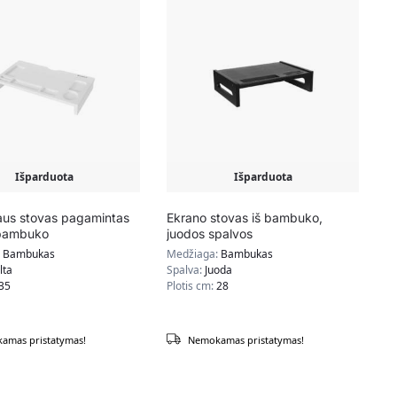
Išparduota
Išparduota
aus stovas pagamintas
Ekrano stovas iš bambuko,
 bambuko
juodos spalvos
:
Bambukas
Medžiaga:
Bambukas
lta
Spalva:
Juoda
35
Plotis cm:
28
amas pristatymas!
Nemokamas pristatymas!