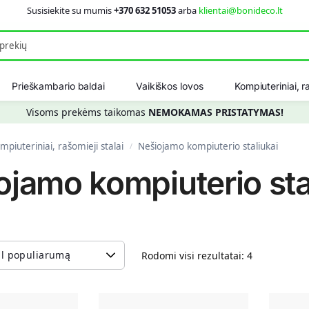
Susisiekite su mumis
+370 632 51053
arba
klientai@bonideco.lt
Ieškot
Prieškambario baldai
Vaikiškos lovos
Kompiuteriniai, ra
Visoms prekėms taikomas
NEMOKAMAS PRISTATYMAS!
mpiuteriniai, rašomieji stalai
Nešiojamo kompiuterio staliukai
/
ojamo kompiuterio sta
Rodomi visi rezultatai: 4