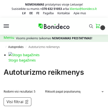
NEMOKAMAS
pristatymas visoje Lietuvoje!
Susisiekite su mumis
+370 632 51053
arba
klientai@bonideco.lt
LV
EE
FI
Pagalba
Kontaktai
Apie mus
0
Meniu
Visoms prekėms taikomas
NEMOKAMAS PRISTATYMAS!
Autoprekės
Autoturizmo reikmenys
/
/
Stogo bagažinės
Autoturizmo reikmenys
Rodomi visi rezultatai: 5
Visi filtrai