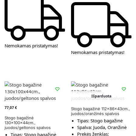
Nemokamas pristatymas!
Nemokamas pristatymas!
Išparduota
77,07
€
Stogo bagažinė 112x86x43cm.,
juodos/oranžinės spalvos
Stogo bagažinė
Tipas:
Stogo bagažinė
130x100x44cm.,
Spalva:
Juoda, Oranžinė
juodos/geltonos spalvos
Prekės ženklas:
Tipas:
Stogo bagažinė