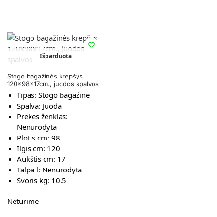
Išparduota
Stogo bagažinės krepšys
120x98x17cm., juodos spalvos
Tipas:
Stogo bagažinė
Spalva:
Juoda
Prekės ženklas:
Nenurodyta
Plotis cm:
98
Ilgis cm:
120
Aukštis cm:
17
Talpa l:
Nenurodyta
Svoris kg:
10.5
Neturime