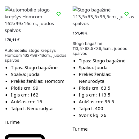
151,40
€
170,11
€
Stogo bagažinė
113,5×63,5×36,5cm., juodos
Automobilio stogo krepšys
spalvos
Homcom 162x99x16cm., juodos
Tipas:
Stogo bagažinė
spalvos
Tipas:
Stogo bagažinė
Spalva:
Juoda
Spalva:
Juoda
Prekės ženklas:
Prekės ženklas:
Homcom
Nenurodyta
Plotis cm:
99
Plotis cm:
63.5
Ilgis cm:
162
Ilgis cm:
113.5
Aukštis cm:
16
Aukštis cm:
36.5
Talpa l:
Nenurodyta
Talpa l:
400
Svoris kg:
26
Turime
Turime