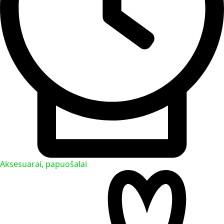
Aksesuarai, papuošalai