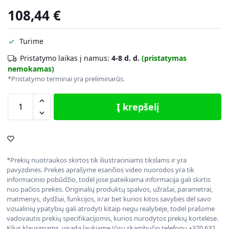
108,44
€
Turime
Pristatymo laikas į namus:
4-8 d. d.
(pristatymas
nemokamas)
*Pristatymo terminai yra preliminarūs.
Į krepšelį
*Prekių nuotraukos skirtos tik iliustraciniams tikslams ir yra
pavyzdinės. Prekės aprašyme esančios video nuorodos yra tik
informacinio pobūdžio, todėl jose pateikiama informacija gali skirtis
nuo pačios prekės. Originalių produktų spalvos, užrašai, parametrai,
matmenys, dydžiai, funkcijos, ir/ar bet kurios kitos savybės dėl savo
vizualinių ypatybių gali atrodyti kitaip negu realybėje, todėl prašome
vadovautis prekių specifikacijomis, kurios nurodytos prekių kortelėse.
Kilus klausimams, visada laukiame Jūsų skambučio telefonu +370 632