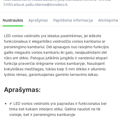
51053 arba el. paštu klientai@bonideco.lt.
Nuotraukos
Aprašymas
Papildoma informacija
Atsiliepima
LED vonios veidrodis yra idealus pasirinkimas, jei ieškote
funkcionalaus ir elegantiško veidrodžio vonios kambariui ar
persirengimo kambariui. Dėl apsaugos nuo rasojimo funkcijos
galite mėgautis vonios kambariu iki galo, nesijaudindami dėl
rūko ant stiklo. Patogus jutiklinis jungiklis ir vandeniui atspari
funkcija praverčia drėgname vonios kambaryje. Naudojant
kokybiškas medžiagas, tokias kaip 5 mm stiklas ir aliuminio
lydinio rėmas, garantuojamas gaminio tarnavimo laikas.
Aprašymas:
✔ LED vonios veidrodis yra paprastas ir funkcionalus bei
tinka bet kokiam interjero stiliui. Galima naudoti ne tik
vonioje, bet ir persirengimo kambaryje