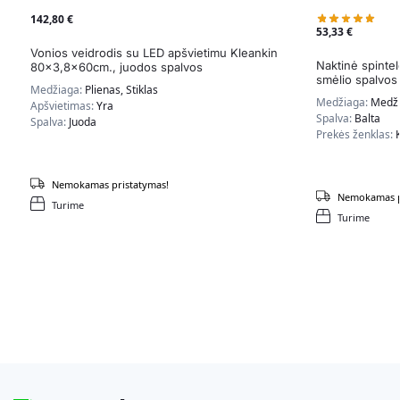
142,80
€
53,33
€
Vonios veidrodis su LED apšvietimu Kleankin
Naktinė spinte
80×3,8x60cm., juodos spalvos
smėlio spalvos
Medžiaga:
Plienas, Stiklas
Medžiaga:
Medži
Apšvietimas:
Yra
Spalva:
Balta
Spalva:
Juoda
Prekės ženklas:
Nemokamas pristatymas!
Nemokamas p
Turime
Turime