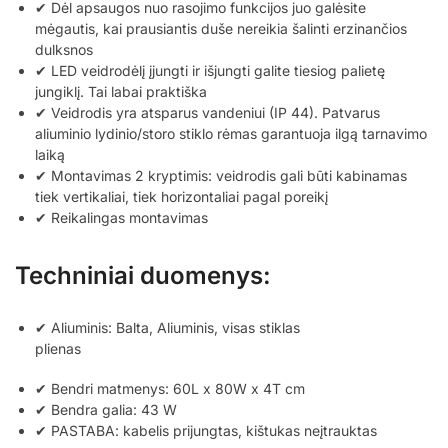
✔ Dėl apsaugos nuo rasojimo funkcijos juo galėsite
mėgautis, kai prausiantis duše nereikia šalinti erzinančios
dulksnos
✔ LED veidrodėlį įjungti ir išjungti galite tiesiog palietę
jungiklį. Tai labai praktiška
✔ Veidrodis yra atsparus vandeniui (IP 44). Patvarus
aliuminio lydinio/storo stiklo rėmas garantuoja ilgą tarnavimo
laiką
✔ Montavimas 2 kryptimis: veidrodis gali būti kabinamas
tiek vertikaliai, tiek horizontaliai pagal poreikį
✔ Reikalingas montavimas
Techniniai duomenys:
✔ Aliuminis: Balta, Aliuminis, visas stiklas
plienas
✔ Bendri matmenys: 60L x 80W x 4T cm
✔ Bendra galia: 43 W
✔ PASTABA: kabelis prijungtas, kištukas neįtrauktas