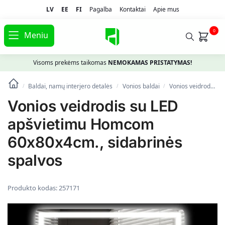
LV
EE
FI
Pagalba
Kontaktai
Apie mus
0
Meniu
Visoms prekėms taikomas
NEMOKAMAS PRISTATYMAS!
Baldai, namų interjero detalės
Vonios baldai
Vonios veidrodžiai
/
/
/
Vonios veidrodis su LED
apšvietimu Homcom
60x80x4cm., sidabrinės
spalvos
Produkto kodas:
257171