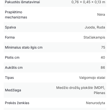
Pakuotės išmatavimai
0,76 × 0,45 × 0,13 m
Praplėtimo
Nėra
mechanizmas
Spalva
Juoda, Ruda
Forma
Stačiakampis
Minimalus stalo ilgis cm
75
Plotis cm
40
Aukštis cm
86
Tipas
Valgomojo stalai
Medžio drožlių plokštė (MDP),
Medžiaga
Plienas
Prekės ženklas
Nenurodyta