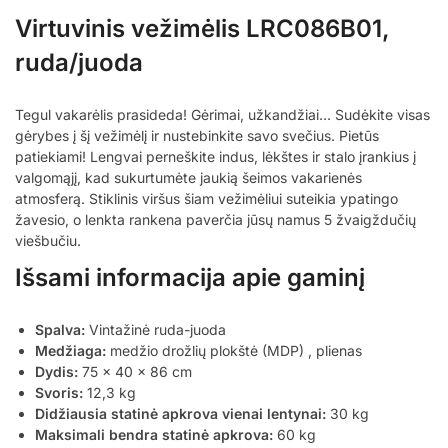
Virtuvinis vežimėlis LRC086B01,
ruda/juoda
Tegul vakarėlis prasideda! Gėrimai, užkandžiai… Sudėkite visas
gėrybes į šį vežimėlį ir nustebinkite savo svečius. Pietūs
patiekiami! Lengvai perneškite indus, lėkštes ir stalo įrankius į
valgomąjį, kad sukurtumėte jaukią šeimos vakarienės
atmosferą. Stiklinis viršus šiam vežimėliui suteikia ypatingo
žavesio, o lenkta rankena paverčia jūsų namus 5 žvaigždučių
viešbučiu.
Išsami informacija apie gaminį
Spalva:
Vintažinė ruda-juoda
Medžiaga:
medžio drožlių plokštė (MDP) , plienas
Dydis:
75 x 40 x 86 cm
Svoris:
12,3 kg
Didžiausia statinė apkrova vienai lentynai:
30 kg
Maksimali bendra statinė apkrova:
60 kg