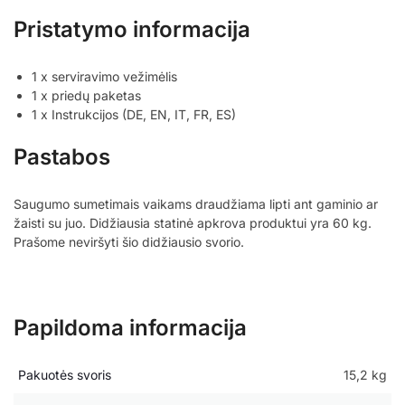
Pristatymo informacija
1 x serviravimo vežimėlis
1 x priedų paketas
1 x Instrukcijos (DE, EN, IT, FR, ES)
Pastabos
Saugumo sumetimais vaikams draudžiama lipti ant gaminio ar
žaisti su juo. Didžiausia statinė apkrova produktui yra 60 kg.
Prašome neviršyti šio didžiausio svorio.
Papildoma informacija
Pakuotės svoris
15,2 kg