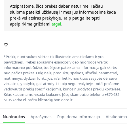
Atsiprašome, šios prekės dabar neturime. Tačiau
siūlome pateikti užklausą ir mes Jus informuosime kada
prekė vėl atsiras prekyboje. Taip pat galite tęsti
apsipirkimą grįždami
atgal
.
*Prekių nuotraukos skirtos tik iliustraciniams tikslams ir yra
pavyzdinės. Prekės aprašyme esančios video nuorodos yra tik
informacinio pobūdžio, todėl jose pateikiama informacija gali skirtis
nuo pačios prekės. Originalių produktų spalvos, užrašai, parametrai,
matmenys, dydžiai, funkcijos, ir/ar bet kurios kitos savybės dėl savo
vizualinių ypatybių gali atrodyti kitaip negu realybėje, todėl prašome
vadovautis prekių specifikacijomis, kurios nurodytos prekių kortelėse.
Kilus klausimams, visada laukiame Jūsų skambučio telefonu +370 632
51053 arba el. paštu klientai@bonideco.lt.
Nuotraukos
Aprašymas
Papildoma informacija
Atsiliepima