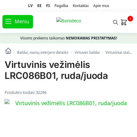
LV
EE
FI
Pagalba
Kontaktai
Apie mus
0
Meniu
Visoms prekėms taikomas
NEMOKAMAS PRISTATYMAS!
Baldai, namų interjero detalės
Virtuvės baldai
Virtuviniai stalai, valgomojo ir baro staliukai
/
/
/
Virtuvinis vežimėlis
LRC086B01, ruda/juoda
Produkto kodas:
32296