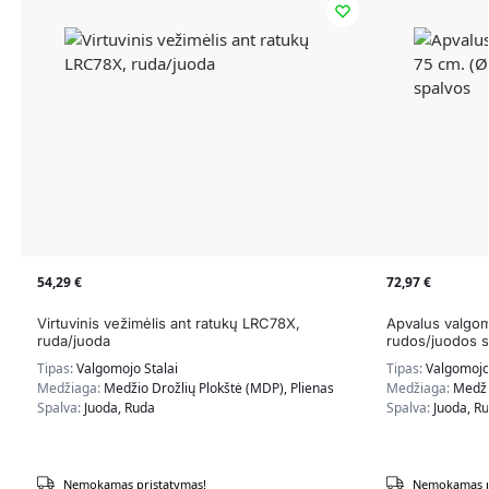
54,29
€
72,97
€
Virtuvinis vežimėlis ant ratukų LRC78X,
Apvalus valgom
ruda/juoda
rudos/juodos s
Tipas:
Valgomojo Stalai
Tipas:
Valgomojo 
Medžiaga:
Medžio Drožlių Plokštė (MDP), Plienas
Medžiaga:
Medži
Spalva:
Juoda, Ruda
Spalva:
Juoda, R
Nemokamas pristatymas!
Nemokamas p