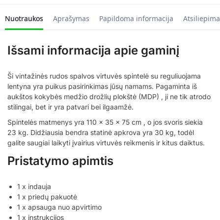
Nuotraukos
Aprašymas
Papildoma informacija
Atsiliepima
Išsami informacija apie gaminį
Ši vintažinės rudos spalvos virtuvės spintelė su reguliuojama
lentyna yra puikus pasirinkimas jūsų namams. Pagaminta iš
aukštos kokybės medžio drožlių plokštė (MDP) , ji ne tik atrodo
stilingai, bet ir yra patvari bei ilgaamžė.
Spintelės matmenys yra 110 x 35 x 75 cm , o jos svoris siekia
23 kg. Didžiausia bendra statinė apkrova yra 30 kg, todėl
galite saugiai laikyti įvairius virtuvės reikmenis ir kitus daiktus.
Pristatymo apimtis
1 x indauja
1 x priedų pakuotė
1 x apsauga nuo apvirtimo
1 x instrukcijos