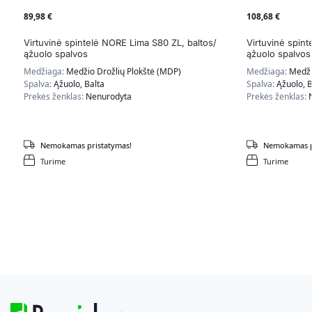
89,98
€
108,68
€
Virtuvinė spintelė NORE Lima S80 ZL, baltos/
Virtuvinė spin
ąžuolo spalvos
ąžuolo spalvos
Medžiaga:
Medžio Drožlių Plokštė (MDP)
Medžiaga:
Medži
Spalva:
Ąžuolo, Balta
Spalva:
Ąžuolo, B
Prekės ženklas:
Nenurodyta
Prekės ženklas:
Nemokamas pristatymas!
Nemokamas p
Turime
Turime