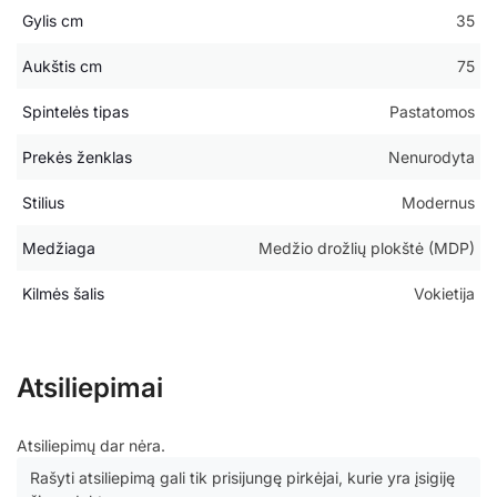
Gylis cm
35
Aukštis cm
75
Spintelės tipas
Pastatomos
Prekės ženklas
Nenurodyta
Stilius
Modernus
Medžiaga
Medžio drožlių plokštė (MDP)
Kilmės šalis
Vokietija
Atsiliepimai
Atsiliepimų dar nėra.
Rašyti atsiliepimą gali tik prisijungę pirkėjai, kurie yra įsigiję