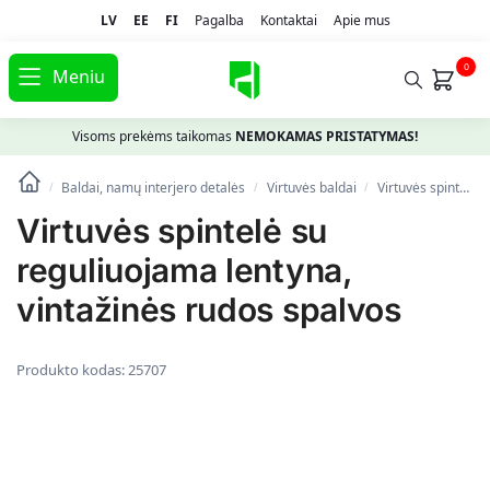
LV
EE
FI
Pagalba
Kontaktai
Apie mus
0
Meniu
Visoms prekėms taikomas
NEMOKAMAS PRISTATYMAS!
Baldai, namų interjero detalės
Virtuvės baldai
Virtuvės spintelės
/
/
/
Virtuvės spintelė su
reguliuojama lentyna,
vintažinės rudos spalvos
Produkto kodas:
25707