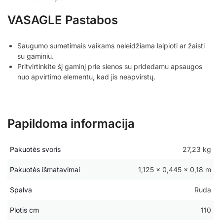
VASAGLE Pastabos
Saugumo sumetimais vaikams neleidžiama laipioti ar žaisti
su gaminiu.
Pritvirtinkite šį gaminį prie sienos su pridedamu apsaugos
nuo apvirtimo elementu, kad jis neapvirstų.
Papildoma informacija
Pakuotės svoris
27,23 kg
Pakuotės išmatavimai
1,125 × 0,445 × 0,18 m
Spalva
Ruda
Plotis cm
110