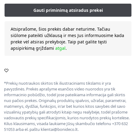
Atsiprašome, šios prekės dabar neturime. Tačiau
siūlome pateikti užklausą ir mes Jus informuosime kada
prekė vėl atsiras prekyboje. Taip pat galite tęsti
apsipirkimą grįždami
atgal
.
*Prekių nuotraukos skirtos tik iliustraciniams tikslams ir yra
pavyzdinės. Prekės aprašyme esančios video nuorodos yra tik
informacinio pobūdžio, todėl jose pateikiama informacija gali skirtis
nuo pačios prekės. Originalių produktų spalvos, užrašai, parametrai,
matmenys, dydžiai, funkcijos, ir/ar bet kurios kitos savybės dėl savo
vizualinių ypatybių gali atrodyti kitaip negu realybėje, todėl prašome
vadovautis prekių specifikacijomis, kurios nurodytos prekių kortelėse.
Kilus klausimams, visada laukiame Jūsų skambučio telefonu +370 632
51053 arba el. paštu klientai@bonideco.lt.