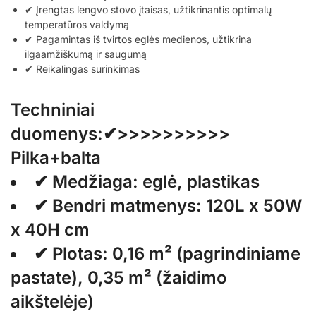
✔ Įrengtas lengvo stovo įtaisas, užtikrinantis optimalų
temperatūros valdymą
✔ Pagamintas iš tvirtos eglės medienos, užtikrina
ilgaamžiškumą ir saugumą
✔ Reikalingas surinkimas
Techniniai
duomenys:✔>>>>>>>>>>
Pilka+balta
✔ Medžiaga: eglė, plastikas
✔ Bendri matmenys: 120L x 50W
x 40H cm
✔ Plotas: 0,16 m² (pagrindiniame
pastate), 0,35 m² (žaidimo
aikštelėje)