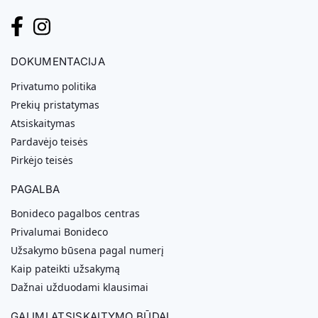
DOKUMENTACIJA
Privatumo politika
Prekių pristatymas
Atsiskaitymas
Pardavėjo teisės
Pirkėjo teisės
PAGALBA
Bonideco pagalbos centras
Privalumai Bonideco
Užsakymo būsena pagal numerį
Kaip pateikti užsakymą
Dažnai užduodami klausimai
GALIMI ATSISKAITYMO BŪDAI