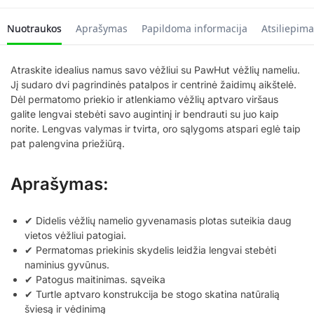
Nuotraukos
Aprašymas
Papildoma informacija
Atsiliepima
Atraskite idealius namus savo vėžliui su PawHut vėžlių nameliu.
Jį sudaro dvi pagrindinės patalpos ir centrinė žaidimų aikštelė.
Dėl permatomo priekio ir atlenkiamo vėžlių aptvaro viršaus
galite lengvai stebėti savo augintinį ir bendrauti su juo kaip
norite. Lengvas valymas ir tvirta, oro sąlygoms atspari eglė taip
pat palengvina priežiūrą.
Aprašymas:
✔ Didelis vėžlių namelio gyvenamasis plotas suteikia daug
vietos vėžliui patogiai.
✔ Permatomas priekinis skydelis leidžia lengvai stebėti
naminius gyvūnus.
✔ Patogus maitinimas. sąveika
✔ Turtle aptvaro konstrukcija be stogo skatina natūralią
šviesą ir vėdinimą