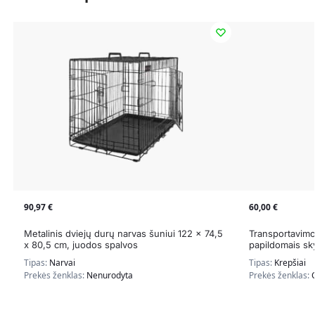
90,97
€
60,00
€
Metalinis dviejų durų narvas šuniui 122 x 74,5
Transportavimo
x 80,5 cm, juodos spalvos
papildomais sky
Tipas:
Narvai
Tipas:
Krepšiai
Prekės ženklas:
Nenurodyta
Prekės ženklas: