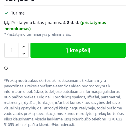
Turime
Pristatymo laikas į namus:
4-8 d. d.
(pristatymas
nemokamas)
*Pristatymo terminai yra preliminarūs.
Į krepšelį
*Prekių nuotraukos skirtos tik iliustraciniams tikslams ir yra
pavyzdinės. Prekės aprašyme esančios video nuorodos yra tik
informacinio pobūdžio, todėl jose pateikiama informacija gali skirtis
nuo pačios prekės. Originalių produktų spalvos, užrašai, parametrai,
matmenys, dydžiai, funkcijos, ir/ar bet kurios kitos savybės dėl savo
vizualinių ypatybių gali atrodyti kitaip negu realybėje, todėl prašome
vadovautis prekių specifikacijomis, kurios nurodytos prekių kortelėse.
Kilus klausimams, visada laukiame Jūsų skambučio telefonu +370 632
51053 arba el. paštu klientai@bonideco.lt.