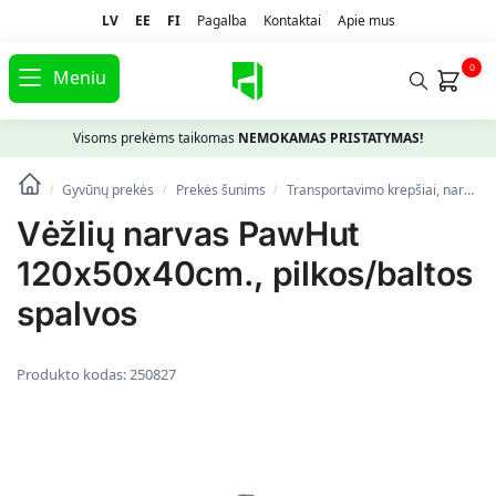
LV
EE
FI
Pagalba
Kontaktai
Apie mus
0
Meniu
Visoms prekėms taikomas
NEMOKAMAS PRISTATYMAS!
Gyvūnų prekės
Prekės šunims
Transportavimo krepšiai, narvai
/
/
/
Vėžlių narvas PawHut
120x50x40cm., pilkos/baltos
spalvos
Produkto kodas:
250827