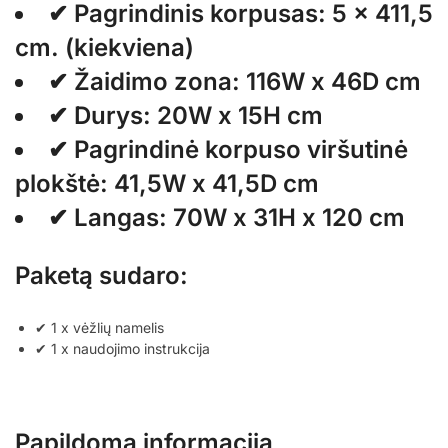
✔ Pagrindinis korpusas: 5 x 411,5
cm. (kiekviena)
✔ Žaidimo zona: 116W x 46D cm
✔ Durys: 20W x 15H cm
✔ Pagrindinė korpuso viršutinė
plokštė: 41,5W x 41,5D cm
✔ Langas: 70W x 31H x 120 cm
Paketą sudaro:
✔ 1 x vėžlių namelis
✔ 1 x naudojimo instrukcija
Papildoma informacija