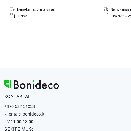
Nemokamas pristatymas!
Nemokamas p
Turime
Liko tik:
5+ vn
KONTAKTAI
+370 632 51053
klientai@bonideco.lt
I-V 11:00-18:00
SEKITE MUS: