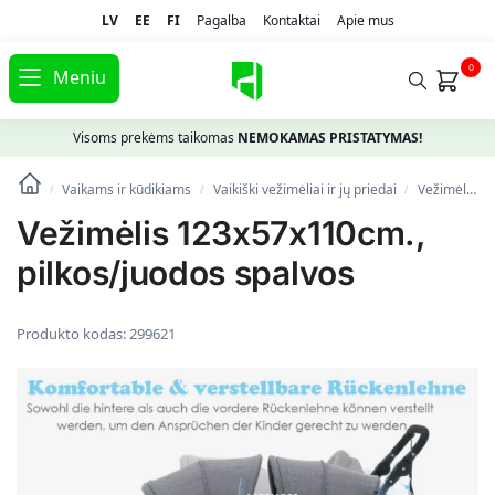
LV
EE
FI
Pagalba
Kontaktai
Apie mus
0
Meniu
Visoms prekėms taikomas
NEMOKAMAS PRISTATYMAS!
Vaikams ir kūdikiams
Vaikiški vežimėliai ir jų priedai
Vežimėliai
/
/
/
Vežimėlis 123x57x110cm.,
pilkos/juodos spalvos
Produkto kodas:
299621