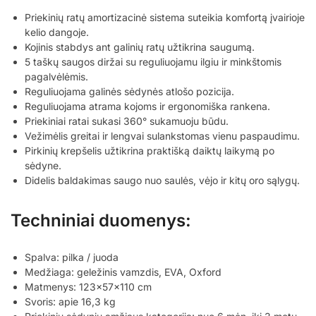
Priekinių ratų amortizacinė sistema suteikia komfortą įvairioje
kelio dangoje.
Kojinis stabdys ant galinių ratų užtikrina saugumą.
5 taškų saugos diržai su reguliuojamu ilgiu ir minkštomis
pagalvėlėmis.
Reguliuojama galinės sėdynės atlošo pozicija.
Reguliuojama atrama kojoms ir ergonomiška rankena.
Priekiniai ratai sukasi 360° sukamuoju būdu.
Vežimėlis greitai ir lengvai sulankstomas vienu paspaudimu.
Pirkinių krepšelis užtikrina praktišką daiktų laikymą po
sėdyne.
Didelis baldakimas saugo nuo saulės, vėjo ir kitų oro sąlygų.
Techniniai duomenys:
Spalva: pilka / juoda
Medžiaga: geležinis vamzdis, EVA, Oxford
Matmenys: 123x57x110 cm
Svoris: apie 16,3 kg