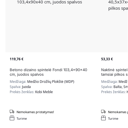
119,76
€
53,33
€
Betono dizaino spintelė Fondi 103,4x90x40
Naktinė spinte
cm, juodos spalvos
tamsiai pilkos 
Medžiaga:
Medžio Drožlių Plokštė (MDP)
Medžiaga:
Medži
Spalva:
Juoda
Spalva:
Balta, Sm
Prekės ženklas:
Kobi Meble
Prekės ženklas:
Nemokamas pristatymas!
Nemokamas p
Turime
Turime