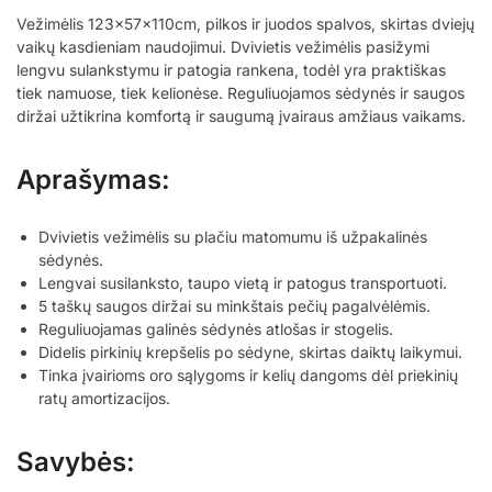
Vežimėlis 123x57x110cm, pilkos ir juodos spalvos, skirtas dviejų
vaikų kasdieniam naudojimui. Dvivietis vežimėlis pasižymi
lengvu sulankstymu ir patogia rankena, todėl yra praktiškas
tiek namuose, tiek kelionėse. Reguliuojamos sėdynės ir saugos
diržai užtikrina komfortą ir saugumą įvairaus amžiaus vaikams.
Aprašymas:
Dvivietis vežimėlis su plačiu matomumu iš užpakalinės
sėdynės.
Lengvai susilanksto, taupo vietą ir patogus transportuoti.
5 taškų saugos diržai su minkštais pečių pagalvėlėmis.
Reguliuojamas galinės sėdynės atlošas ir stogelis.
Didelis pirkinių krepšelis po sėdyne, skirtas daiktų laikymui.
Tinka įvairioms oro sąlygoms ir kelių dangoms dėl priekinių
ratų amortizacijos.
Savybės: