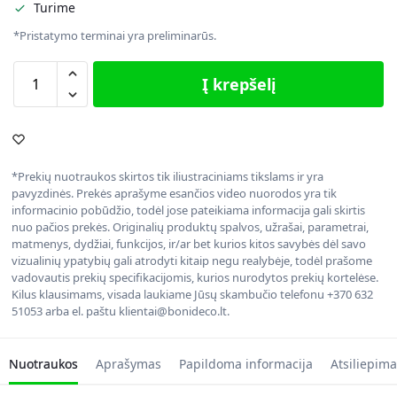
Turime
*Pristatymo terminai yra preliminarūs.
Į krepšelį
*Prekių nuotraukos skirtos tik iliustraciniams tikslams ir yra
pavyzdinės. Prekės aprašyme esančios video nuorodos yra tik
informacinio pobūdžio, todėl jose pateikiama informacija gali skirtis
nuo pačios prekės. Originalių produktų spalvos, užrašai, parametrai,
matmenys, dydžiai, funkcijos, ir/ar bet kurios kitos savybės dėl savo
vizualinių ypatybių gali atrodyti kitaip negu realybėje, todėl prašome
vadovautis prekių specifikacijomis, kurios nurodytos prekių kortelėse.
Kilus klausimams, visada laukiame Jūsų skambučio telefonu +370 632
51053 arba el. paštu klientai@bonideco.lt.
Nuotraukos
Aprašymas
Papildoma informacija
Atsiliepima