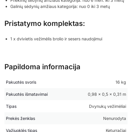
Priekinių sėdynių amžiaus kategorija: nuo 6 mėn. iki 3 metų
Galinių sėdynių amžiaus kategorija: nuo 0 iki 3 metų
Pristatymo komplektas:
1 x dvivietis vežimėlis brolio ir sesers naudojimui
Papildoma informacija
Pakuotės svoris
16 kg
Pakuotės išmatavimai
0,98 × 0,5 × 0,31 m
Tipas
Dvynukų vežimėliai
Prekės ženklas
Nenurodyta
Važiuoklės tipas
Keturračiai