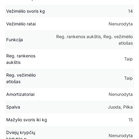
Vežimėlio svoris kg
14
Vežimėlio ratai
Nenurodyta
Reg. rankenos aukštis, Reg. vežimėlio
Funkcija
atlošas
Reg. rankenos
Taip
aukštis
Reg. vežimėlio
Taip
atlošas
Amortizatoriai
Nenurodyta
Spalva
Juoda, Pilka
Mažylio svoris iki kg
15
Dviejų krypčių
Nenurodyta
kėdutės p.