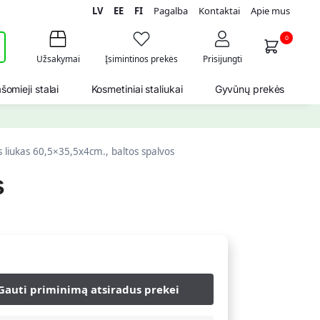
LV
EE
FI
Pagalba
Kontaktai
Apie mus
i
0
Užsakymai
Įsimintinos prekės
Prisijungti
šomieji stalai
Kosmetiniai staliukai
Gyvūnų prekės
s liukas 60,5×35,5x4cm., baltos spalvos
s