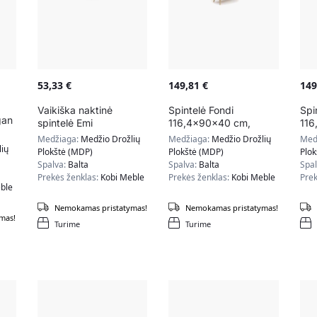
53,33
€
149,81
€
14
Vaikiška naktinė
Spintelė Fondi
Spi
gan
spintelė Emi
116,4x90x40 cm,
116
40,5x37x40 cm, balta
natūralios medžio
nat
Medžiaga:
Medžio Drožlių
Medžiaga:
Medžio Drožlių
Med
spalvos
bal
ių
Plokštė (MDP)
Plokštė (MDP)
Plo
Spalva:
Balta
Spalva:
Balta
Spa
Prekės ženklas:
Kobi Meble
Prekės ženklas:
Kobi Meble
Prek
ble
Nemokamas pristatymas!
Nemokamas pristatymas!
mas!
Turime
Turime