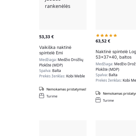
53,33
€
63,52
€
Vaikiška naktinė
Naktinė spintelė Lo
spintelė Emi
53x37x40, baltos
40,5x37x40 cm,
Medžiaga:
Medžio Drožlių
spalvos
juodos rankenėlės
Medžiaga:
Medžio Drožl
Plokštė (MDP)
Plokštė (MDP)
Spalva:
Balta
Spalva:
Balta
Prekės ženklas:
Kobi Meble
Prekės ženklas:
Kobi Me
Nemokamas pristatymas!
Nemokamas pristaty
Turime
Turime