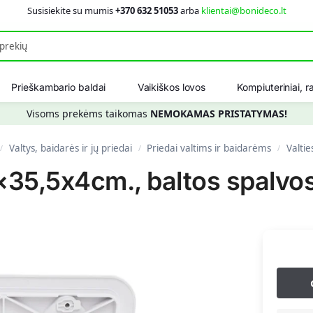
Susisiekite su mumis
+370 632 51053
arba
klientai@bonideco.lt
Ieškot
Prieškambario baldai
Vaikiškos lovos
Kompiuteriniai, ra
Visoms prekėms taikomas
NEMOKAMAS PRISTATYMAS!
Valtys, baidarės ir jų priedai
Priedai valtims ir baidarėms
Valtie
/
/
/
5×35,5x4cm., baltos spalvo