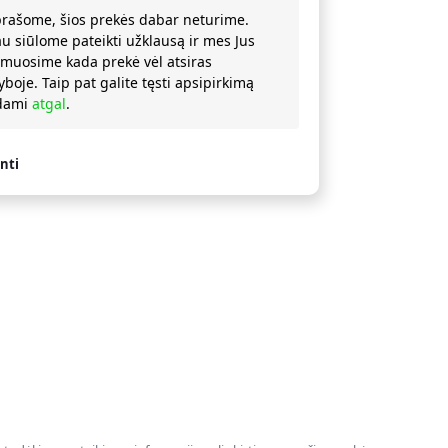
prašome, šios prekės dabar neturime.
au siūlome pateikti užklausą ir mes Jus
rmuosime kada prekė vėl atsiras
yboje. Taip pat galite tęsti apsipirkimą
ždami
atgal
.
nti