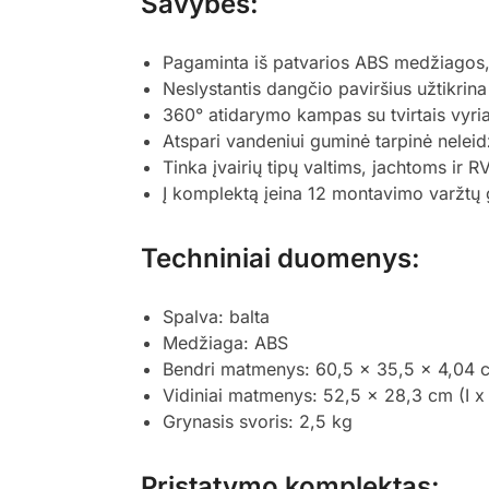
Savybės:
Pagaminta iš patvarios ABS medžiagos,
Neslystantis dangčio paviršius užtikrin
360° atidarymo kampas su tvirtais vyri
Atspari vandeniui guminė tarpinė neleidž
Tinka įvairių tipų valtims, jachtoms ir R
Į komplektą įeina 12 montavimo varžtų 
Techniniai duomenys:
Spalva: balta
Medžiaga: ABS
Bendri matmenys: 60,5 x 35,5 x 4,04 cm
Vidiniai matmenys: 52,5 x 28,3 cm (I x
Grynasis svoris: 2,5 kg
Pristatymo komplektas: