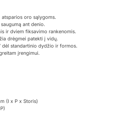
 atsparios oro sąlygoms.
a saugumą ant denio.
ais ir dviem fiksavimo rankenomis.
ia drėgmei patekti į vidų.
V dėl standartinio dydžio ir formos.
greitam įrengimui.
 (I x P x Storis)
 P)