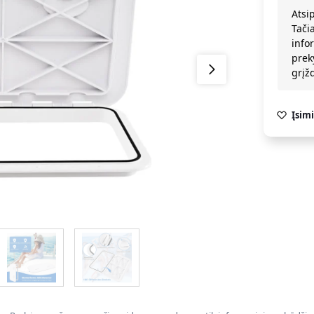
Atsi
Tači
info
prek
grį
Įsimi