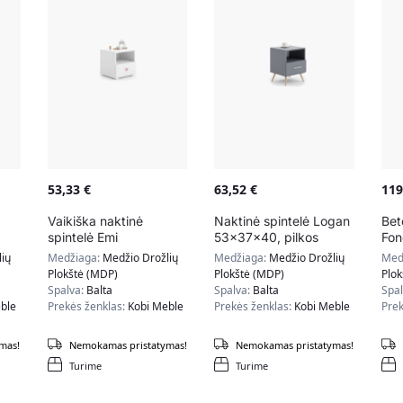
53,33
€
63,52
€
11
Vaikiška naktinė
Naktinė spintelė Logan
Bet
spintelė Emi
53x37x40, pilkos
Fon
40,5x37x40 cm,
spalvos
cm,
ių
Medžiaga:
Medžio Drožlių
Medžiaga:
Medžio Drožlių
Med
rožinės rankenėlės
Plokštė (MDP)
Plokštė (MDP)
Plo
Spalva:
Balta
Spalva:
Balta
Spa
ble
Prekės ženklas:
Kobi Meble
Prekės ženklas:
Kobi Meble
Prek
mas!
Nemokamas pristatymas!
Nemokamas pristatymas!
Turime
Turime