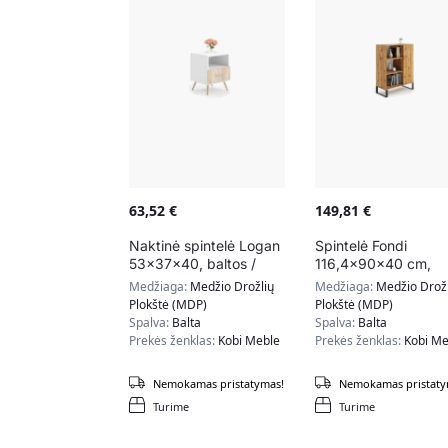
63,52
€
149,81
€
Naktinė spintelė Logan
Spintelė Fondi
53x37x40, baltos /
116,4x90x40 cm,
smėlio spalvos
natūralios medžio
Medžiaga:
Medžio Drožlių
Medžiaga:
Medžio Drožl
spalvos
Plokštė (MDP)
Plokštė (MDP)
Spalva:
Balta
Spalva:
Balta
Prekės ženklas:
Kobi Meble
Prekės ženklas:
Kobi Me
Nemokamas pristatymas!
Nemokamas pristaty
Turime
Turime