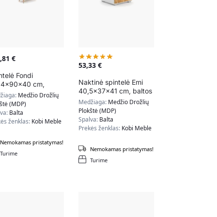
9,81
€
53,33
€
ntelė Fondi
Naktinė spintelė Emi
,4x90x40 cm,
40,5x37x41 cm, baltos
ūralios medžio /
žiaga:
Medžio Drožlių
/ natūralios medžio
tos spalvos
Medžiaga:
Medžio Drožlių
kštė (MDP)
spalvos
Plokštė (MDP)
lva:
Balta
Spalva:
Balta
ės ženklas:
Kobi Meble
Prekės ženklas:
Kobi Meble
Nemokamas pristatymas!
Nemokamas pristatymas!
Turime
Turime