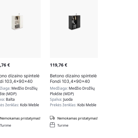
9,76
€
119,76
€
ono dizaino spintelė
Betono dizaino spintelė
di 103,4x90x40
Fondi 103,4x90x40
 baltos spalvos
cm, juodos spalvos
žiaga:
Medžio Drožlių
Medžiaga:
Medžio Drožlių
kštė (MDP)
Plokštė (MDP)
lva:
Balta
Spalva:
Juoda
ės ženklas:
Kobi Meble
Prekės ženklas:
Kobi Meble
Nemokamas pristatymas!
Nemokamas pristatymas!
Turime
Turime