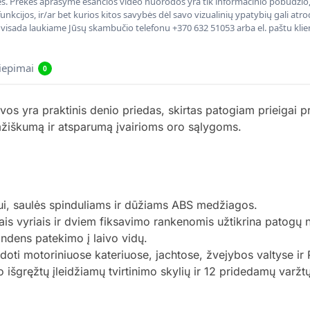
nės. Prekės aprašyme esančios video nuorodos yra tik informacinio pobūdžio, 
nkcijos, ir/ar bet kurios kitos savybės dėl savo vizualinių ypatybių gali at
, visada laukiame Jūsų skambučio telefonu +370 632 51053 arba el. paštu kli
liepimai
0
os yra praktinis denio priedas, skirtas patogiam prieigai pr
amžiškumą ir atsparumą įvairioms oro sąlygoms.
ui, saulės spinduliams ir dūžiams ABS medžiagos.
tais vyriais ir dviem fiksavimo rankenomis užtikrina patogų
ndens patekimo į laivo vidų.
doti motoriniuose kateriuose, jachtose, žvejybos valtyse ir 
išgręžtų įleidžiamų tvirtinimo skylių ir 12 pridedamų varžtų