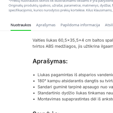
*Prekių nuotraukos skirtos tik iliustraciniams tikslams ir yra pavyzdi
Originalių produktų spalvos, užrašai, parametrai, matmenys, dydžiai, fu
specifikacijomis, kurios nurodytos prekių kortelėse. Kilus klausimams
Nuotraukos
Aprašymas
Papildoma informacija
Atsi
Valties liukas 60,5×35,5×4 cm baltos spalv
tvirtos ABS medžiagos, jis užtikrina ilga
Aprašymas:
Liukas pagamintas iš atsparios vandeni
180° kampu atsidarantis dangtis su tvir
Sandari guminė tarpinė apsaugo nuo va
Standartinio dydžio liukas tinkamas nau
Montavimas supaprastintas dėl iš anksto 