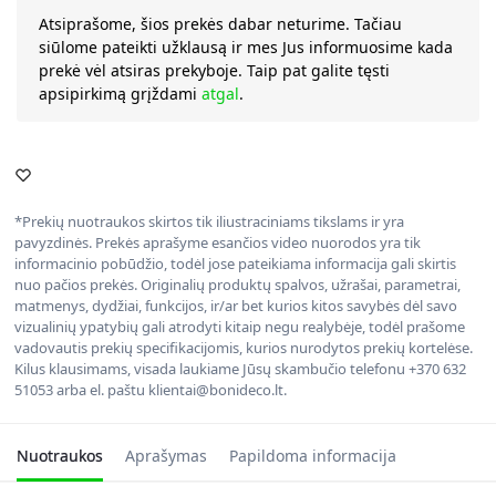
Atsiprašome, šios prekės dabar neturime. Tačiau
siūlome pateikti užklausą ir mes Jus informuosime kada
prekė vėl atsiras prekyboje. Taip pat galite tęsti
apsipirkimą grįždami
atgal
.
*Prekių nuotraukos skirtos tik iliustraciniams tikslams ir yra
pavyzdinės. Prekės aprašyme esančios video nuorodos yra tik
informacinio pobūdžio, todėl jose pateikiama informacija gali skirtis
nuo pačios prekės. Originalių produktų spalvos, užrašai, parametrai,
matmenys, dydžiai, funkcijos, ir/ar bet kurios kitos savybės dėl savo
vizualinių ypatybių gali atrodyti kitaip negu realybėje, todėl prašome
vadovautis prekių specifikacijomis, kurios nurodytos prekių kortelėse.
Kilus klausimams, visada laukiame Jūsų skambučio telefonu +370 632
51053 arba el. paštu klientai@bonideco.lt.
Nuotraukos
Aprašymas
Papildoma informacija