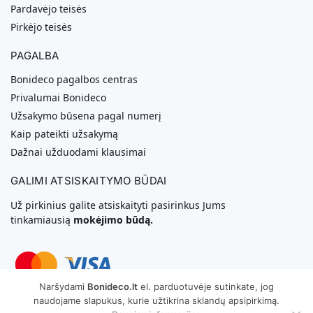
Pardavėjo teisės
Pirkėjo teisės
PAGALBA
Bonideco pagalbos centras
Privalumai Bonideco
Užsakymo būsena pagal numerį
Kaip pateikti užsakymą
Dažnai užduodami klausimai
GALIMI ATSISKAITYMO BŪDAI
Už pirkinius galite atsiskaityti pasirinkus Jums
tinkamiausią
mokėjimo būdą.
Naršydami
Bonideco.lt
el. parduotuvėje sutinkate, jog
naudojame slapukus, kurie užtikrina sklandų apsipirkimą.
Svetainių Kūrimas