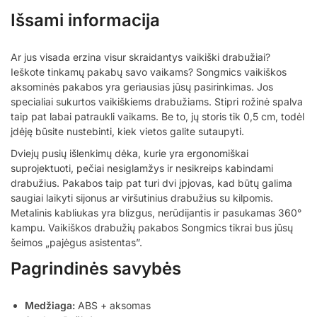
Išsami informacija
Ar jus visada erzina visur skraidantys vaikiški drabužiai?
Ieškote tinkamų pakabų savo vaikams? Songmics vaikiškos
aksominės pakabos yra geriausias jūsų pasirinkimas. Jos
specialiai sukurtos vaikiškiems drabužiams. Stipri rožinė spalva
taip pat labai patraukli vaikams. Be to, jų storis tik 0,5 cm, todėl
įdėję būsite nustebinti, kiek vietos galite sutaupyti.
Dviejų pusių išlenkimų dėka, kurie yra ergonomiškai
suprojektuoti, pečiai nesiglamžys ir nesikreips kabindami
drabužius. Pakabos taip pat turi dvi įpjovas, kad būtų galima
saugiai laikyti sijonus ar viršutinius drabužius su kilpomis.
Metalinis kabliukas yra blizgus, nerūdijantis ir pasukamas 360°
kampu. Vaikiškos drabužių pakabos Songmics tikrai bus jūsų
šeimos „pajėgus asistentas”.
Pagrindinės savybės
Medžiaga:
ABS + aksomas