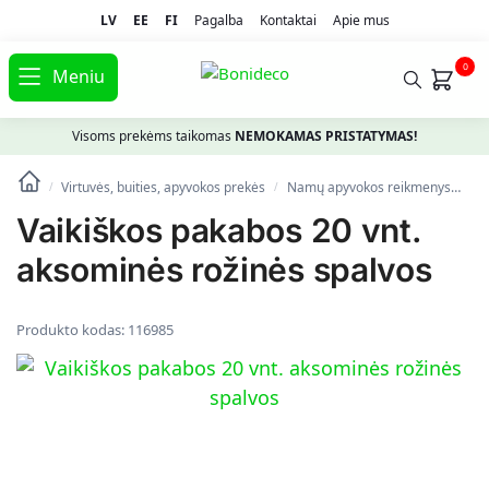
LV
EE
FI
Pagalba
Kontaktai
Apie mus
0
Meniu
Visoms prekėms taikomas
NEMOKAMAS PRISTATYMAS!
Virtuvės, buities, apyvokos prekės
Namų apyvokos reikmenys
Pa
/
/
Vaikiškos pakabos 20 vnt.
aksominės rožinės spalvos
Produkto kodas:
116985