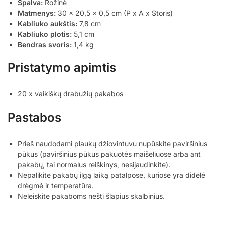
Spalva:
Rožinė
Matmenys:
30 x 20,5 x 0,5 cm (P x A x Storis)
Kabliuko aukštis:
7,8 cm
Kabliuko plotis:
5,1 cm
Bendras svoris:
1,4 kg
Pristatymo apimtis
20 x vaikiškų drabužių pakabos
Pastabos
Prieš naudodami plaukų džiovintuvu nupūskite paviršinius
pūkus (paviršinius pūkus pakuotės maišeliuose arba ant
pakabų, tai normalus reiškinys, nesijaudinkite).
Nepalikite pakabų ilgą laiką patalpose, kuriose yra didelė
drėgmė ir temperatūra.
Neleiskite pakaboms nešti šlapius skalbinius.