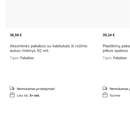
36,58
€
39,24
€
Aksominės pakabos su kabliukais iš rožinio
Plastikinių paka
aukso rinkinys 50 vnt.
pilkos spalvos
Tipas:
Pakabos
Tipas:
Pakabos
Nemokamas pristatymas!
Nemokamas p
Liko tik:
5+ vnt.
Turime