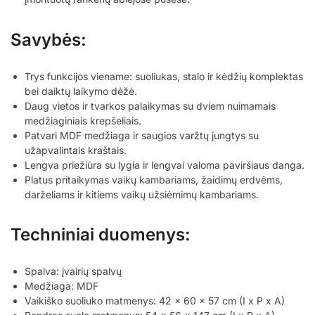
Savybės:
Trys funkcijos viename: suoliukas, stalo ir kėdžių komplektas
bei daiktų laikymo dėžė.
Daug vietos ir tvarkos palaikymas su dviem nuimamais
medžiaginiais krepšeliais.
Patvari MDF medžiaga ir saugios varžtų jungtys su
užapvalintais kraštais.
Lengva priežiūra su lygia ir lengvai valoma paviršiaus danga.
Platus pritaikymas vaikų kambariams, žaidimų erdvėms,
darželiams ir kitiems vaikų užsiėmimų kambariams.
Techniniai duomenys:
Spalva: įvairių spalvų
Medžiaga: MDF
Vaikiško suoliuko matmenys: 42 x 60 x 57 cm (I x P x A)