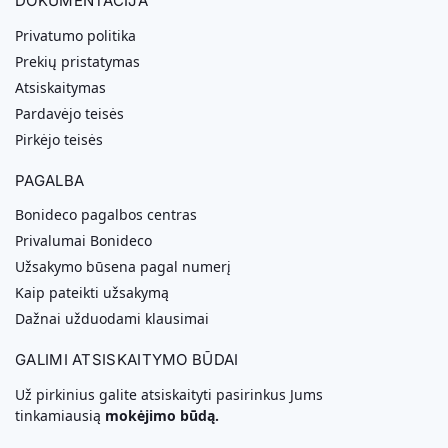
DOKUMENTACIJA
Privatumo politika
Prekių pristatymas
Atsiskaitymas
Pardavėjo teisės
Pirkėjo teisės
PAGALBA
Bonideco pagalbos centras
Privalumai Bonideco
Užsakymo būsena pagal numerį
Kaip pateikti užsakymą
Dažnai užduodami klausimai
GALIMI ATSISKAITYMO BŪDAI
Už pirkinius galite atsiskaityti pasirinkus Jums
tinkamiausią
mokėjimo būdą.