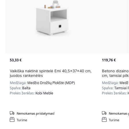
53,33
€
119,76
€
Vaikiška naktinė spintelė Emi 40,5x37x40 cm,
Betono dizaino
juodos rankenėlės
cm, tamsiai pil
Medžiaga:
Medžio Drožlių Plokštė (MDP)
Medžiaga:
Medži
Spalva:
Balta
Spalva:
Tamsiai P
Prekės ženklas:
Kobi Meble
Prekės ženklas:
Nemokamas pristatymas!
Nemokamas p
Turime
Turime