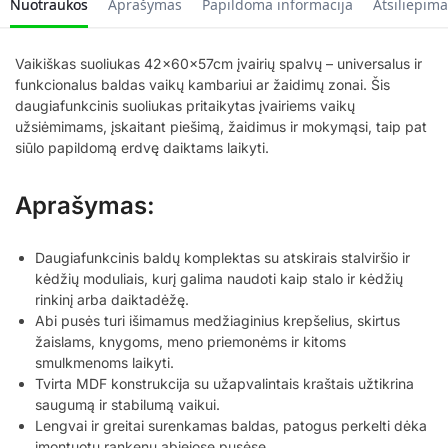
Nuotraukos
Aprašymas
Papildoma informacija
Atsiliepima
Vaikiškas suoliukas 42x60x57cm įvairių spalvų – universalus ir
funkcionalus baldas vaikų kambariui ar žaidimų zonai. Šis
daugiafunkcinis suoliukas pritaikytas įvairiems vaikų
užsiėmimams, įskaitant piešimą, žaidimus ir mokymąsi, taip pat
siūlo papildomą erdvę daiktams laikyti.
Aprašymas:
Daugiafunkcinis baldų komplektas su atskirais stalviršio ir
kėdžių moduliais, kurį galima naudoti kaip stalo ir kėdžių
rinkinį arba daiktadėžę.
Abi pusės turi išimamus medžiaginius krepšelius, skirtus
žaislams, knygoms, meno priemonėms ir kitoms
smulkmenoms laikyti.
Tvirta MDF konstrukcija su užapvalintais kraštais užtikrina
saugumą ir stabilumą vaikui.
Lengvai ir greitai surenkamas baldas, patogus perkelti dėka
įmontuotų rankenų abiejose pusėse.