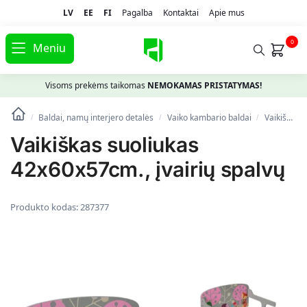
LV
EE
FI
Pagalba
Kontaktai
Apie mus
0
Meniu
Visoms prekėms taikomas
NEMOKAMAS PRISTATYMAS!
Baldai, namų interjero detalės
Vaiko kambario baldai
Vaikiški sėdmaišiai, foteliai, pufai
/
/
/
Vaikiškas suoliukas
42x60x57cm., įvairių spalvų
Produkto kodas:
287377