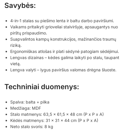
Savybės:
4-in-1 stalas su piešimo lenta ir baltu darbo paviršiumi.
Vaikams pritaikyti grioveliai stalviršyje, apsaugantys nuo
pirštų prispaudimo.
Suapvalintos kampų konstrukcijos, mažinančios traumų
riziką.
Ergonomiškas atlošas ir plati sėdynė patogiam sėdėjimui.
Lengvas dizainas – kėdes galima laikyti po stalu, taupant
vietą.
Lengva valyti – lygus paviršius valomas drėgna šluoste.
Techniniai duomenys:
Spalva: balta + pilka
Medžiaga: MDF
Stalo matmenys: 63,5 x 61,5 x 48 cm (P x P x A)
Kėdės matmenys: 31 x 31 x 44 cm (P x P x A)
Neto stalo svoris: 8 kg