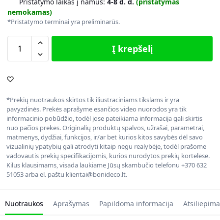
Pristatymo laikas į namus:
4-8 d. d.
(pristatymas
nemokamas)
*Pristatymo terminai yra preliminarūs.
Į krepšelį
*Prekių nuotraukos skirtos tik iliustraciniams tikslams ir yra
pavyzdinės. Prekės aprašyme esančios video nuorodos yra tik
informacinio pobūdžio, todėl jose pateikiama informacija gali skirtis
nuo pačios prekės. Originalių produktų spalvos, užrašai, parametrai,
matmenys, dydžiai, funkcijos, ir/ar bet kurios kitos savybės dėl savo
vizualinių ypatybių gali atrodyti kitaip negu realybėje, todėl prašome
vadovautis prekių specifikacijomis, kurios nurodytos prekių kortelėse.
Kilus klausimams, visada laukiame Jūsų skambučio telefonu +370 632
51053 arba el. paštu klientai@bonideco.lt.
Nuotraukos
Aprašymas
Papildoma informacija
Atsiliepima