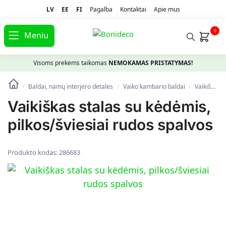
LV
EE
FI
Pagalba
Kontaktai
Apie mus
0
Meniu
Visoms prekėms taikomas
NEMOKAMAS PRISTATYMAS!
Baldai, namų interjero detalės
Vaiko kambario baldai
Vaikiškos kėdutės ir staliukai
/
/
/
Vaikiškas stalas su kėdėmis,
pilkos/šviesiai rudos spalvos
Produkto kodas:
286683