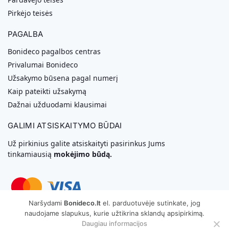
Pirkėjo teisės
PAGALBA
Bonideco pagalbos centras
Privalumai Bonideco
Užsakymo būsena pagal numerį
Kaip pateikti užsakymą
Dažnai užduodami klausimai
GALIMI ATSISKAITYMO BŪDAI
Už pirkinius galite atsiskaityti pasirinkus Jums
tinkamiausią
mokėjimo būdą.
Naršydami
Bonideco.lt
el. parduotuvėje sutinkate, jog
naudojame slapukus, kurie užtikrina sklandų apsipirkimą.
Svetainių Kūrimas
Daugiau informacijos