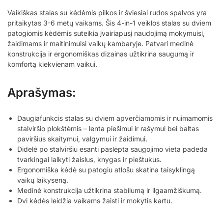
Vaikiškas stalas su kėdėmis pilkos ir šviesiai rudos spalvos yra
pritaikytas 3-6 metų vaikams. Šis 4-in-1 veiklos stalas su dviem
patogiomis kėdėmis suteikia įvairiapusį naudojimą mokymuisi,
žaidimams ir maitinimuisi vaikų kambaryje. Patvari medinė
konstrukcija ir ergonomiškas dizainas užtikrina saugumą ir
komfortą kiekvienam vaikui.
Aprašymas:
Daugiafunkcis stalas su dviem apverčiamomis ir nuimamomis
stalviršio plokštėmis – lenta piešimui ir rašymui bei baltas
paviršius skaitymui, valgymui ir žaidimui.
Didelė po stalviršiu esanti paslėpta saugojimo vieta padeda
tvarkingai laikyti žaislus, knygas ir pieštukus.
Ergonomiška kėdė su patogiu atlošu skatina taisyklingą
vaikų laikyseną.
Medinė konstrukcija užtikrina stabilumą ir ilgaamžiškumą.
Dvi kėdės leidžia vaikams žaisti ir mokytis kartu.