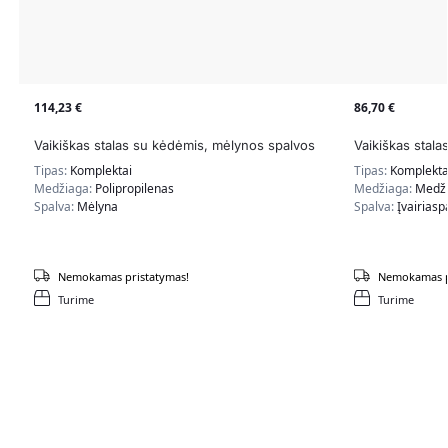
114,23
€
86,70
€
Vaikiškas stalas su kėdėmis, mėlynos spalvos
Vaikiškas stala
Tipas:
Komplektai
Tipas:
Komplekta
Medžiaga:
Polipropilenas
Medžiaga:
Medži
Spalva:
Mėlyna
Spalva:
Įvairiasp
Nemokamas pristatymas!
Nemokamas p
Turime
Turime