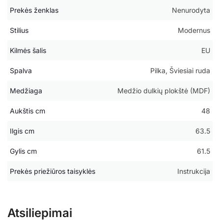
Prekės ženklas
Nenurodyta
Stilius
Modernus
Kilmės šalis
EU
Spalva
Pilka, Šviesiai ruda
Medžiaga
Medžio dulkių plokštė (MDF)
Aukštis cm
48
Ilgis cm
63.5
Gylis cm
61.5
Prekės priežiūros taisyklės
Instrukcija
Atsiliepimai