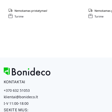
Nemokamas pristatymas!
Nemokamas p
Turime
Turime
KONTAKTAI
+370 632 51053
klientai@bonideco.lt
I-V 11:00-18:00
SEKITE MUS: