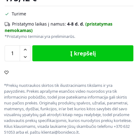
Turime
Pristatymo laikas į namus:
4-8 d. d.
(pristatymas
nemokamas)
*Pristatymo terminai yra preliminarūs.
Į krepšelį
*Prekių nuotraukos skirtos tik iliustraciniams tikslams ir yra
pavyzdinės. Prekės aprašyme esančios video nuorodos yra tik
informacinio pobūdžio, todėl jose pateikiama informacija gali skirtis
nuo pačios prekės. Originalių produktų spalvos, užrašai, parametrai,
matmenys, dydžiai, funkcijos, ir/ar bet kurios kitos savybės dėl savo
vizualinių ypatybių gali atrodyti kitaip negu realybėje, todėl prašome
vadovautis prekių specifikacijomis, kurios nurodytos prekių kortelėse.
Kilus klausimams, visada laukiame Jūsų skambučio telefonu +370 632
51053 arba el. paštu klientai@bonideco.lt.