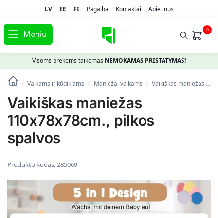
LV
EE
FI
Pagalba
Kontaktai
Apie mus
0
Meniu
Visoms prekėms taikomas
NEMOKAMAS PRISTATYMAS!
Vaikams ir kūdikiams
Maniežai vaikams
Vaikiškas maniežas 110x78x78cm., pilkos spalvos
/
/
/
Vaikiškas maniežas
110x78x78cm., pilkos
spalvos
Produkto kodas:
285069