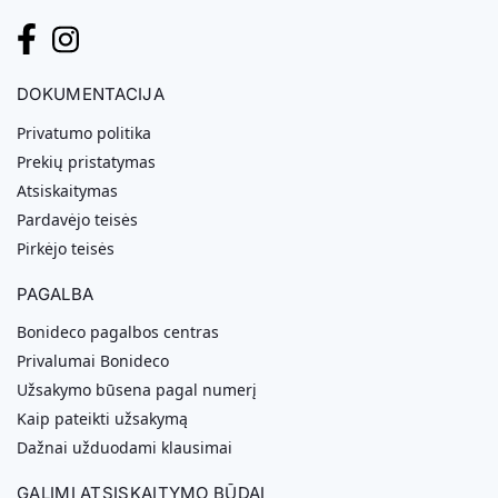
DOKUMENTACIJA
Privatumo politika
Prekių pristatymas
Atsiskaitymas
Pardavėjo teisės
Pirkėjo teisės
PAGALBA
Bonideco pagalbos centras
Privalumai Bonideco
Užsakymo būsena pagal numerį
Kaip pateikti užsakymą
Dažnai užduodami klausimai
GALIMI ATSISKAITYMO BŪDAI