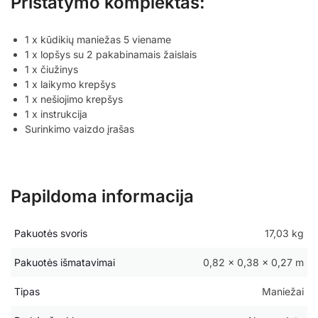
Pristatymo komplektas:
1 x kūdikių maniežas 5 viename
1 x lopšys su 2 pakabinamais žaislais
1 x čiužinys
1 x laikymo krepšys
1 x nešiojimo krepšys
1 x instrukcija
Surinkimo vaizdo įrašas
Papildoma informacija
Pakuotės svoris
17,03 kg
Pakuotės išmatavimai
0,82 × 0,38 × 0,27 m
Tipas
Maniežai