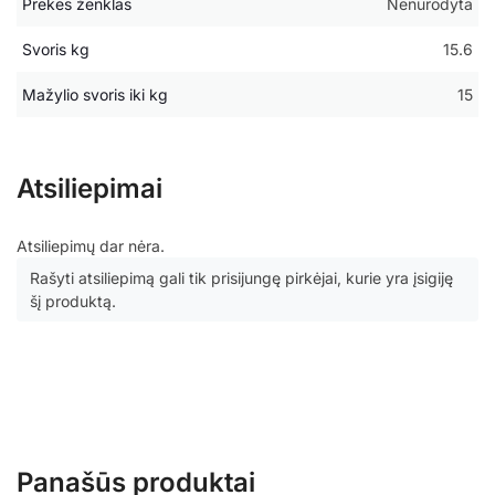
Prekės ženklas
Nenurodyta
Svoris kg
15.6
Mažylio svoris iki kg
15
Atsiliepimai
Atsiliepimų dar nėra.
Rašyti atsiliepimą gali tik prisijungę pirkėjai, kurie yra įsigiję
šį produktą.
Panašūs produktai