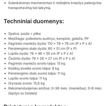
Sulankstomas mechanizmas ir nešiojimo krepšys palengvina
transportavimą bei laikymą.
Techniniai duomenys:
Spalva: juoda + pilka
Medžiaga: poliesterio audinys, kempinė, geležis, PP
Pagrindo maniežo dydis: 110 x 78 x 78 cm (P x P x A)
Persirengimo stalo dydis: 80 x 51 cm (P x P)
Lopšio dydis: 76 x 46 x 55 cm (P x P x A)
Čiužinio dydis: 79 x 26 x 27 cm (P x P x A)
Pagrindo maniežo svorio talpa: 15 kg
Kūdikių lovelės svorio talpa: 9 kg
Persirengimo stalo svorio talpa: 11 kg
Lopšio svorio talpa: 11 kg
Grynasis svoris: 15,6 kg
Rekomenduojamas amžius: 0–36 mėn. (maniežas), 0–6 mėn.
(lopšys su žaislais)