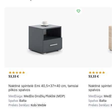
53,33
€
53,33
€
Naktinė spintelė Emi 40,5x37x40 cm, tamsiai
Naktinė spinte
pilkos spalvos
spalvos
Medžiaga:
Medžio Drožlių Plokštė (MDP)
Medžiaga:
Medži
Spalva:
Balta
Spalva:
Balta
Prekės ženklas:
Kobi Meble
Prekės ženklas: