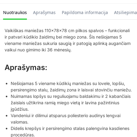
Nuotraukos
Aprašymas
Papildoma informacija
Atsiliepima
Vaikiškas maniežas 110x78x78 cm pilkos spalvos – funkcionali
ir patvari kūdikio žaidimų bei miego zona. Šis nešiojamas 5
viename maniežas sukuria saugią ir patogią aplinką augančiam
vaikui nuo gimimo iki 36 mėnesių.
Aprašymas:
Nešiojamas 5 viename kūdikių maniežas su lovele, lopšiu,
persirengimo stalu, žaidimų zona ir laisvai stovinčiu maniežu.
Nuimamas lopšys su reguliuojamu baldakimu ir 2 kabančiais
žaislais užtikrina ramią miego vietą ir lavina pažintinius
įgūdžius.
Vandeniui ir dilimui atsparus poliesterio audinys lengvai
valomas.
Didelis krepšys ir persirengimo stalas palengvina kasdienes
procedūras.