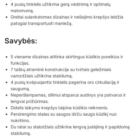
4 pusių tinklelis užtikrina gerą vėdinimą ir optimalų
matomumą.
Greitai sulankstomas dizainas ir nešiojimo krepšys leidžia
patogiai transportuoti maniežą.
Savybės:
5 viename dizainas atitinka skirtingus kūdikio poreikius ir
funkcijas.
7 taškų atraminė konstrukcija su tvirtais geležiniais
vamzdžiais užtikrina stabilumą.
4 pusių kvėpuojantis tinklelis pagerina oro cirkuliaciją ir
saugumą.
Neperšlampamas, dilimui atsparus audinys yra patvarus ir
lengvai prižiūrimas.
Didelis laikymo krepšys talpina kūdikio reikmenis.
Persirengimo stalas su saugos diržu saugo kūdikį nuo
nukritimo.
Du ratai su stabdžiais užtikrina lengvą judėjimą ir papildomą
stabilumą.