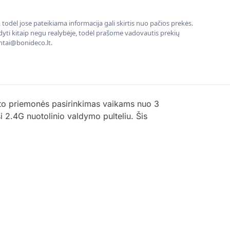
todėl jose pateikiama informacija gali skirtis nuo pačios prekės.
rodyti kitaip negu realybėje, todėl prašome vadovautis prekių
entai@bonideco.lt.
rto priemonės pasirinkimas vaikams nuo 3
i 2.4G nuotolinio valdymo pulteliu. Šis