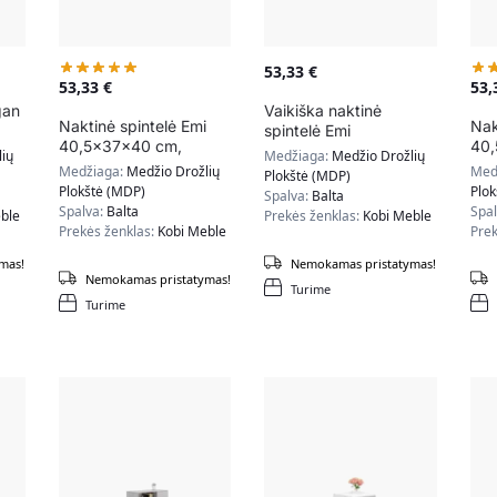
53,33
€
53,33
€
53
gan
Vaikiška naktinė
Naktinė spintelė Emi
Nak
spintelė Emi
40,5x37x40 cm,
40,
40,5x37x40 cm, balta
ių
Medžiaga:
Medžio Drožlių
natūralios medžio
tam
Medžiaga:
Medžio Drožlių
Med
Plokštė (MDP)
spalvos
Plokštė (MDP)
Plo
Spalva:
Balta
Spalva:
Balta
Spa
ble
Prekės ženklas:
Kobi Meble
Prekės ženklas:
Kobi Meble
Prek
mas!
Nemokamas pristatymas!
Nemokamas pristatymas!
Turime
Turime