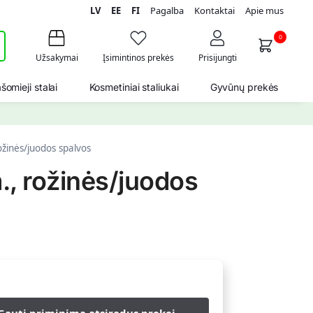
LV
EE
FI
Pagalba
Kontaktai
Apie mus
i
0
Užsakymai
Įsimintinos prekės
Prisijungti
šomieji stalai
Kosmetiniai staliukai
Gyvūnų prekės
ožinės/juodos spalvos
., rožinės/juodos