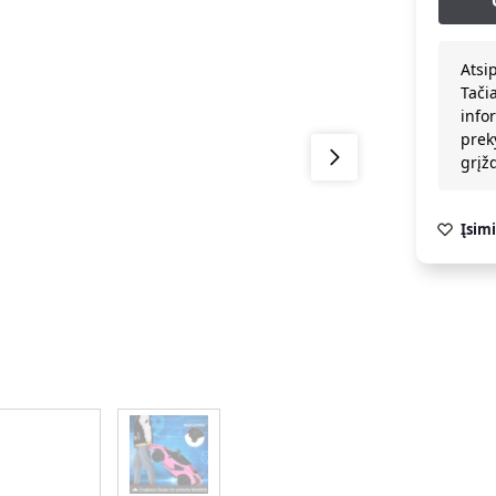
Atsi
Tači
info
prek
grį
Įsimi