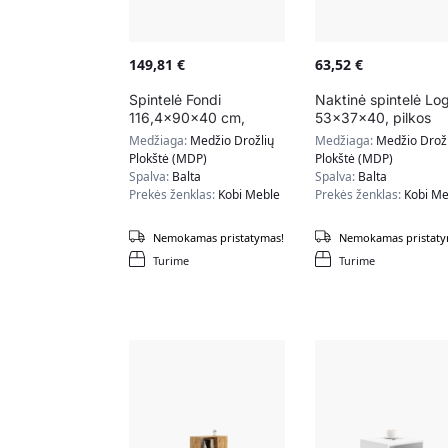
149,81
€
63,52
€
Spintelė Fondi
Naktinė spintelė Lo
116,4x90x40 cm,
53x37x40, pilkos
baltos / juodos spalvos
spalvos
Medžiaga:
Medžio Drožlių
Medžiaga:
Medžio Drožl
Plokštė (MDP)
Plokštė (MDP)
Spalva:
Balta
Spalva:
Balta
Prekės ženklas:
Kobi Meble
Prekės ženklas:
Kobi Me
Nemokamas pristatymas!
Nemokamas pristaty
Turime
Turime