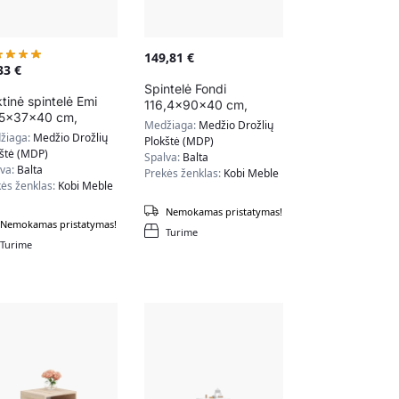
149,81
€
,33
€
Spintelė Fondi
tinė spintelė Emi
116,4x90x40 cm,
5x37x40 cm,
baltos spalvos
Medžiaga:
Medžio Drožlių
siai pilkos spalvos
žiaga:
Medžio Drožlių
Plokštė (MDP)
kštė (MDP)
Spalva:
Balta
lva:
Balta
Prekės ženklas:
Kobi Meble
ės ženklas:
Kobi Meble
Nemokamas pristatymas!
Nemokamas pristatymas!
Turime
Turime