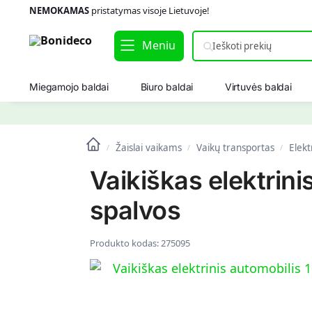
NEMOKAMAS
pristatymas visoje Lietuvoje!
Meniu
Miegamojo baldai
Biuro baldai
Virtuvės baldai
Žaislai vaikams
Vaikų transportas
Elekt
/
/
/
Vaikiškas elektrin
spalvos
Produkto kodas:
275095