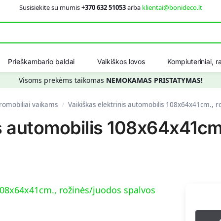
Susisiekite su mumis
+370 632 51053
arba
klientai@bonideco.lt
Ieškot
Prieškambario baldai
Vaikiškos lovos
Kompiuteriniai, ra
Visoms prekėms taikomas
NEMOKAMAS PRISTATYMAS!
romobiliai vaikams
Vaikiškas elektrinis automobilis 108x64x41cm., r
/
is automobilis 108x64x41cm