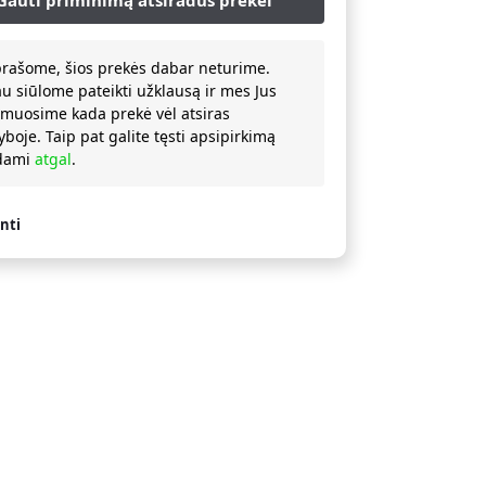
prašome, šios prekės dabar neturime.
au siūlome pateikti užklausą ir mes Jus
rmuosime kada prekė vėl atsiras
yboje. Taip pat galite tęsti apsipirkimą
ždami
atgal
.
nti