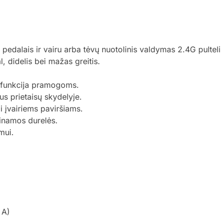
edalais ir vairu arba tėvų nuotolinis valdymas 2.4G pulteli
, didelis bei mažas greitis.
o funkcija pramogoms.
us prietaisų skydelyje.
mi įvairiems paviršiams.
kinamos durelės.
mui.
 A)