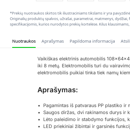
*Prekių nuotraukos skirtos tik iliustraciniams tikslams ir yra pavyzdi
Originalių produktų spalvos, užrašai, parametrai, matmenys, dydžiai, fu
specifikacijomis, kurios nurodytos prekių kortelėse. Kilus klausimams
Nuotraukos
Aprašymas
Papildoma informacija
Atsi
Vaikiškas elektrinis automobilis 108x64x
iki 8 metų. Elektromobilis turi du vairavi
elektromobilis puikiai tinka tiek namų kiem
Aprašymas:
Pagamintas iš patvaraus PP plastiko ir m
Saugos diržas, dvi rakinamos durys ir k
Lėto paleidimo ir stabdymo funkcijos, k
LED priekiniai žibintai ir garsinės funkc