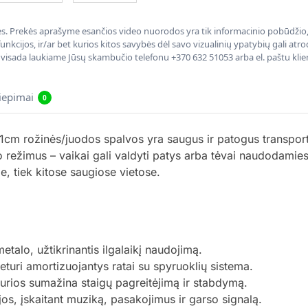
nės. Prekės aprašyme esančios video nuorodos yra tik informacinio pobūdžio, 
nkcijos, ir/ar bet kurios kitos savybės dėl savo vizualinių ypatybių gali at
, visada laukiame Jūsų skambučio telefonu +370 632 51053 arba el. paštu kli
liepimai
0
41cm rožinės/juodos spalvos yra saugus ir patogus transpo
mo režimus – vaikai gali valdyti patys arba tėvai naudodamies
e, tiek kitose saugiose vietose.
etalo, užtikrinantis ilgalaikį naudojimą.
eturi amortizuojantys ratai su spyruoklių sistema.
urios sumažina staigų pagreitėjimą ir stabdymą.
ijos, įskaitant muziką, pasakojimus ir garso signalą.