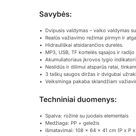
Savybės:
Dvipusis valdymas – vaiko valdymas su p
Realūs važiavimo režimai pirmyn ir atgal
Hidrauliškai atsidarančios durelės.
MP3, USB, TF kortelės sąsajos ir radij
Akumuliatoriaus įkrovos lygio indikatori
Neslidūs ir dilimui atsparūs ratai, tinka
3 taškų saugos diržas ir dvigubai užra
Veiksminga pakaba sklandžiam važiavi
Techniniai duomenys:
Spalva: rožinė su juodais elementais
Medžiaga: PP + geležis
Išmatavimai: 108 x 64 x 41 cm (P x P x