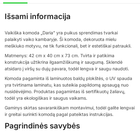
Išsami informacija
Vaikiška komoda „Daria” yra puikus sprendimas tvarkai
palaikyti vaiko kambaryje. Ši komoda, dekoruota mielu
meškiuko motyvu, ne tik funkcionali, bet ir estetiškai patraukli.
Matmenys: 42 cm x 40 cm x 73 cm. Tvirta ir patikima
konstrukcija užtikrina ilgaamžiškumą ir saugumą. Sklendė
atsidaro į viršų su dujų pavara, todėl lengva ir saugu naudoti.
Komoda pagaminta iš laminuotos baldų plokštės, o UV spauda
yra tvirtinama laminatu, kas suteikia papildomą apsaugą nuo
nusidėvėjimo. Produktas pagamintas iš sertifikuotų žaliavų,
todėl yra ekologiškas ir saugus vaikams.
Gaminys skirtas savarankiškam montavimui, todėl galite lengvai
ir greitai surinkti komodą pagal pateiktas instrukcijas.
Pagrindinės savybės