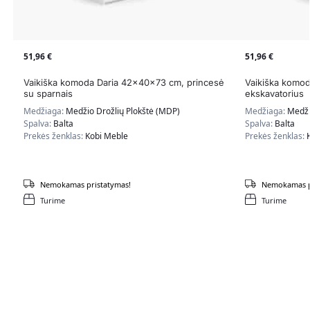
51,96
€
51,96
€
Vaikiška komoda Daria 42x40x73 cm, princesė
Vaikiška komo
su sparnais
ekskavatorius
Medžiaga:
Medžio Drožlių Plokštė (MDP)
Medžiaga:
Medži
Spalva:
Balta
Spalva:
Balta
Prekės ženklas:
Kobi Meble
Prekės ženklas:
Nemokamas pristatymas!
Nemokamas p
Turime
Turime