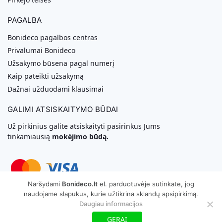
PAGALBA
Bonideco pagalbos centras
Privalumai Bonideco
Užsakymo būsena pagal numerį
Kaip pateikti užsakymą
Dažnai užduodami klausimai
GALIMI ATSISKAITYMO BŪDAI
Už pirkinius galite atsiskaityti pasirinkus Jums
tinkamiausią
mokėjimo būdą.
Naršydami
Bonideco.lt
el. parduotuvėje sutinkate, jog
naudojame slapukus, kurie užtikrina sklandų apsipirkimą.
Svetainių Kūrimas
Daugiau informacijos
GERAI
Copyright © 2026 MB „Bonideco“. Visos teisės saugomos