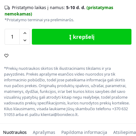
Pristatymo laikas į namus:
5-10 d. d.
(pristatymas
nemokamas)
*Pristatymo terminai yra preliminarūs.
Į krepšelį
*Prekių nuotraukos skirtos tik iliustraciniams tikslams ir yra
pavyzdinės. Prekės aprašyme esančios video nuorodos yra tik
informacinio pobūdžio, todėl jose pateikiama informacija gali skirtis
nuo pačios prekės. Originalių produktų spalvos, užrašai, parametrai,
matmenys, dydžiai, funkcijos, ir/ar bet kurios kitos savybės dėl savo
vizualinių ypatybių gali atrodyti kitaip negu realybėje, todėl prašome
vadovautis prekių specifikacijomis, kurios nurodytos prekių kortelėse.
Kilus klausimams, visada laukiame Jūsų skambučio telefonu +370 632
51053 arba el. paštu klientai@bonideco.lt.
Nuotraukos
Aprašymas
Papildoma informacija
Atsiliepima