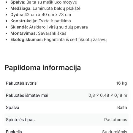
Spalva:
Balta su meškiuko motyvu
Medžiaga:
Laminuota baldų plokštė
Dydis:
42 cm x 40 cm x 73 cm
Konstrukcija:
Tvirta ir patikima
Sklendė:
Atsidaro į viršų su dujų pavara
Montavimas:
Savarankiškas
Ekologiškumas:
Pagaminta iš sertifikuotų žaliavų
Papildoma informacija
Pakuotės svoris
16 kg
Pakuotės išmatavimai
0,8 × 0,48 × 0,18 m
Spalva
Balta
Spintelės tipas
Pastatomos
Funkcija
Su durelėmis