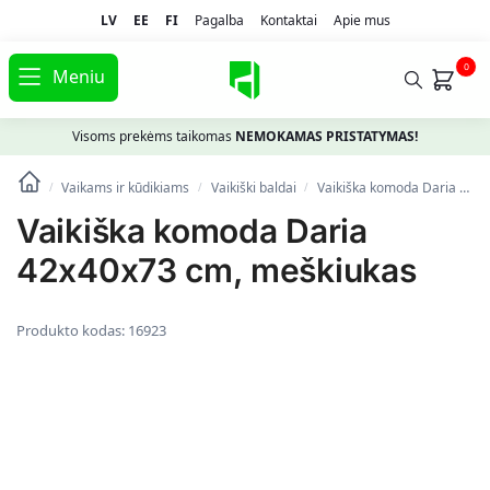
LV
EE
FI
Pagalba
Kontaktai
Apie mus
0
Meniu
Visoms prekėms taikomas
NEMOKAMAS PRISTATYMAS!
Vaikams ir kūdikiams
Vaikiški baldai
Vaikiška komoda Daria 42x40x73 cm, meškiukas
/
/
/
Vaikiška komoda Daria
42x40x73 cm, meškiukas
Produkto kodas:
16923