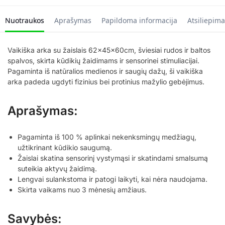
Nuotraukos
Aprašymas
Papildoma informacija
Atsiliepima
Vaikiška arka su žaislais 62x45x60cm, šviesiai rudos ir baltos
spalvos, skirta kūdikių žaidimams ir sensorinei stimuliacijai.
Pagaminta iš natūralios medienos ir saugių dažų, ši vaikiška
arka padeda ugdyti fizinius bei protinius mažylio gebėjimus.
Aprašymas:
Pagaminta iš 100 % aplinkai nekenksmingų medžiagų,
užtikrinant kūdikio saugumą.
Žaislai skatina sensorinį vystymąsi ir skatindami smalsumą
suteikia aktyvų žaidimą.
Lengvai sulankstoma ir patogi laikyti, kai nėra naudojama.
Skirta vaikams nuo 3 mėnesių amžiaus.
Savybės: