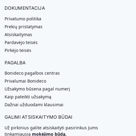
DOKUMENTACIJA
Privatumo politika
Prekių pristatymas
Atsiskaitymas
Pardavėjo teisės
Pirkėjo teisės
PAGALBA
Bonideco pagalbos centras
Privalumai Bonideco
Užsakymo būsena pagal numerį
Kaip pateikti užsakymą
Dažnai užduodami klausimai
GALIMI ATSISKAITYMO BŪDAI
Už pirkinius galite atsiskaityti pasirinkus Jums
tinkamiausią
mokėjimo būdą.