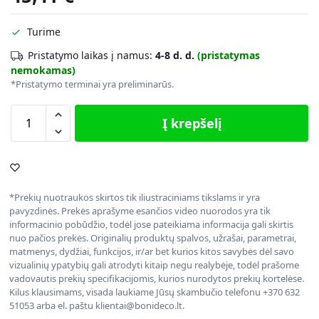
Turime
Pristatymo laikas į namus:
4-8 d. d.
(pristatymas
nemokamas)
*Pristatymo terminai yra preliminarūs.
Į krepšelį
*Prekių nuotraukos skirtos tik iliustraciniams tikslams ir yra
pavyzdinės. Prekės aprašyme esančios video nuorodos yra tik
informacinio pobūdžio, todėl jose pateikiama informacija gali skirtis
nuo pačios prekės. Originalių produktų spalvos, užrašai, parametrai,
matmenys, dydžiai, funkcijos, ir/ar bet kurios kitos savybės dėl savo
vizualinių ypatybių gali atrodyti kitaip negu realybėje, todėl prašome
vadovautis prekių specifikacijomis, kurios nurodytos prekių kortelėse.
Kilus klausimams, visada laukiame Jūsų skambučio telefonu +370 632
51053 arba el. paštu klientai@bonideco.lt.