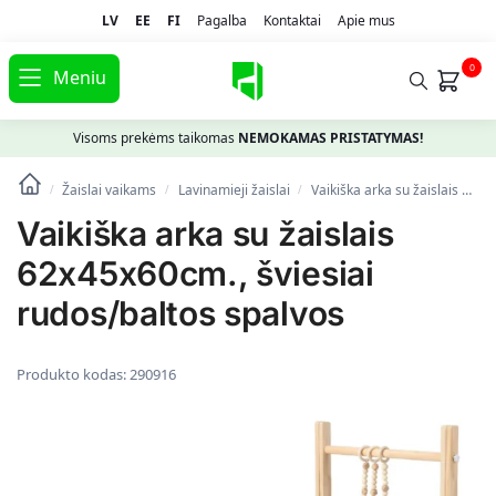
LV
EE
FI
Pagalba
Kontaktai
Apie mus
0
Meniu
Visoms prekėms taikomas
NEMOKAMAS PRISTATYMAS!
Žaislai vaikams
Lavinamieji žaislai
Vaikiška arka su žaislais 62x45x60cm., šviesiai rudos/baltos spalvos
/
/
/
Vaikiška arka su žaislais
62x45x60cm., šviesiai
rudos/baltos spalvos
Produkto kodas:
290916