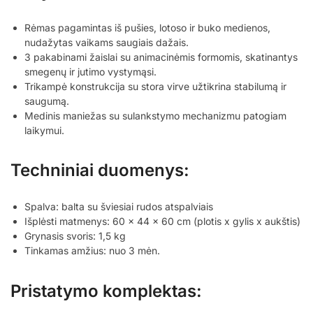
Rėmas pagamintas iš pušies, lotoso ir buko medienos,
nudažytas vaikams saugiais dažais.
3 pakabinami žaislai su animacinėmis formomis, skatinantys
smegenų ir jutimo vystymąsi.
Trikampė konstrukcija su stora virve užtikrina stabilumą ir
saugumą.
Medinis maniežas su sulankstymo mechanizmu patogiam
laikymui.
Techniniai duomenys:
Spalva: balta su šviesiai rudos atspalviais
Išplėsti matmenys: 60 x 44 x 60 cm (plotis x gylis x aukštis)
Grynasis svoris: 1,5 kg
Tinkamas amžius: nuo 3 mėn.
Pristatymo komplektas: