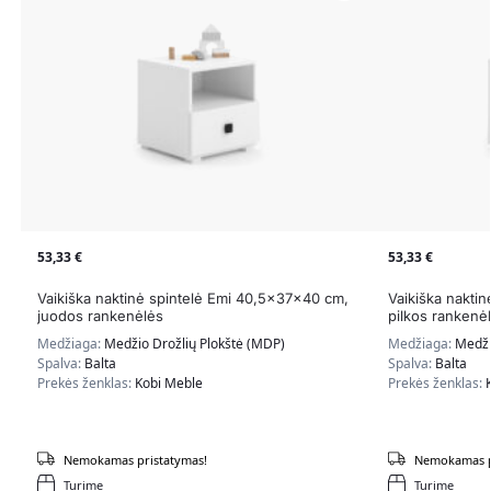
53,33
€
53,33
€
Vaikiška naktinė spintelė Emi 40,5x37x40 cm,
Vaikiška nakti
juodos rankenėlės
pilkos rankenė
Medžiaga:
Medžio Drožlių Plokštė (MDP)
Medžiaga:
Medži
Spalva:
Balta
Spalva:
Balta
Prekės ženklas:
Kobi Meble
Prekės ženklas:
Nemokamas pristatymas!
Nemokamas p
Turime
Turime