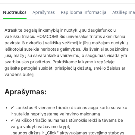
Nuotraukos
Aprašymas
Papildoma informacija
Atsiliepima
Atraskite begalę linksmybių ir nuotykių su daugiafunkciu
vaikišku triračiu HOMCOM! Šis universalus triratis akimirksniu
pavirsta iš dviračio į vaikišką vežimėlį ir jūsų mažajam nuotykių
ieškotojui suteikia neribotas galimybes. Jis švelniai supažindina
jūsų mažylį su savarankišku vairavimu, o saugumas visada yra
svarbiausias prioritetas. Praktiškame laikymo krepšelyje
galėsite patogiai susidėti priešpiečių dėžutę, smėlio žaislus ar
vandens butelį.
Aprašymas:
✔ Lankstus 6 viename triračio dizainas auga kartu su vaiku
ir suteikia neprilygstamą vairavimo malonumą
✔ Vaikiško triračio nuimamas stūmoklis leidžia tėvams be
vargo valdyti važiavimo kryptį
. saugos diržas ir „Click“ aktyvuojamas stovėjimo stabdys