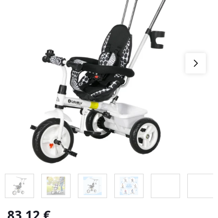
83,12
€