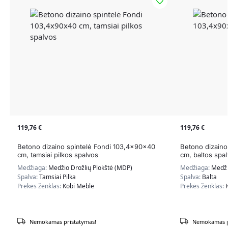
119,76
€
119,76
€
Betono dizaino spintelė Fondi 103,4x90x40
Betono dizaino
cm, tamsiai pilkos spalvos
cm, baltos spa
Medžiaga:
Medžio Drožlių Plokštė (MDP)
Medžiaga:
Medži
Spalva:
Tamsiai Pilka
Spalva:
Balta
Prekės ženklas:
Kobi Meble
Prekės ženklas:
Nemokamas pristatymas!
Nemokamas p