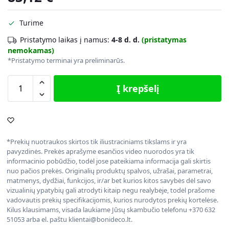
Turime
Pristatymo laikas į namus:
4-8 d. d.
(pristatymas
nemokamas)
*Pristatymo terminai yra preliminarūs.
Į krepšelį
*Prekių nuotraukos skirtos tik iliustraciniams tikslams ir yra
pavyzdinės. Prekės aprašyme esančios video nuorodos yra tik
informacinio pobūdžio, todėl jose pateikiama informacija gali skirtis
nuo pačios prekės. Originalių produktų spalvos, užrašai, parametrai,
matmenys, dydžiai, funkcijos, ir/ar bet kurios kitos savybės dėl savo
vizualinių ypatybių gali atrodyti kitaip negu realybėje, todėl prašome
vadovautis prekių specifikacijomis, kurios nurodytos prekių kortelėse.
Kilus klausimams, visada laukiame Jūsų skambučio telefonu +370 632
51053 arba el. paštu klientai@bonideco.lt.