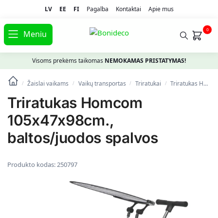
LV
EE
FI
Pagalba
Kontaktai
Apie mus
0
Meniu
Visoms prekėms taikomas
NEMOKAMAS PRISTATYMAS!
Žaislai vaikams
Vaikų transportas
Triratukai
Triratukas Homcom 105x47x98cm., baltos/juodos spalvos
/
/
/
/
Triratukas Homcom
105x47x98cm.,
baltos/juodos spalvos
Produkto kodas:
250797