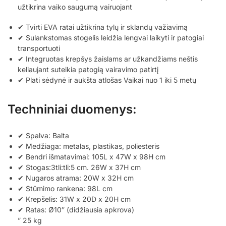
užtikrina vaiko saugumą vairuojant
✔ Tvirti EVA ratai užtikrina tylų ir sklandų važiavimą
✔ Sulankstomas stogelis leidžia lengvai laikyti ir patogiai
transportuoti
✔ Integruotas krepšys žaislams ar užkandžiams neštis
keliaujant suteikia patogią vairavimo patirtį
✔ Plati sėdynė ir aukšta atlošas Vaikai nuo 1 iki 5 metų
Techniniai duomenys:
✔ Spalva: Balta
✔ Medžiaga: metalas, plastikas, poliesteris
✔ Bendri išmatavimai: 105L x 47W x 98H cm
✔ Stogas:3tli:tli:5 cm. 26W x 37H cm
✔ Nugaros atrama: 20W x 32H cm
✔ Stūmimo rankena: 98L cm
✔ Krepšelis: 31W x 20D x 20H cm
✔ Ratas: Ø10″ (didžiausia apkrova)
” 25 kg