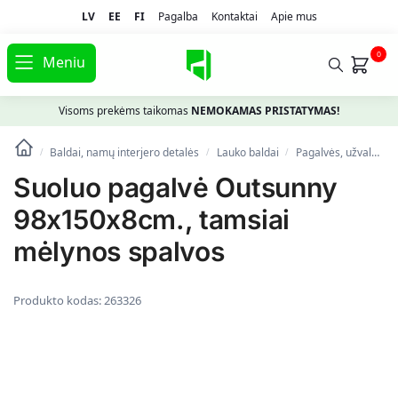
LV
EE
FI
Pagalba
Kontaktai
Apie mus
0
Meniu
Visoms prekėms taikomas
NEMOKAMAS PRISTATYMAS!
Baldai, namų interjero detalės
Lauko baldai
Pagalvės, užvalkalai, apsaugos
/
/
/
Suoluo pagalvė Outsunny
98x150x8cm., tamsiai
mėlynos spalvos
Produkto kodas:
263326