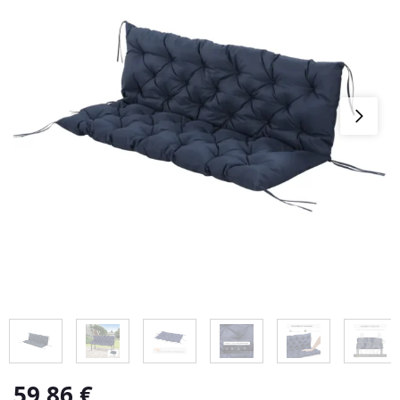
59,86
€