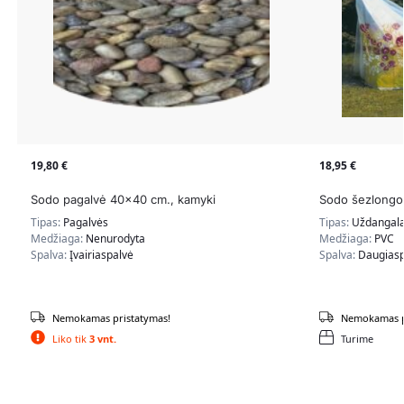
19,80
€
18,95
€
Sodo pagalvė 40×40 cm., kamyki
Sodo šezlongo 
Tipas:
Pagalvės
Tipas:
Uždangal
Medžiaga:
Nenurodyta
Medžiaga:
PVC
Spalva:
Įvairiaspalvė
Spalva:
Daugiasp
Nemokamas pristatymas!
Nemokamas p
Liko tik
3 vnt.
Turime