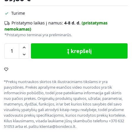
Turime
Pristatymo laikas į namus:
4-8 d. d.
(pristatymas
nemokamas)
*Pristatymo terminai yra preliminarūs.
Į krepšelį
*Prekių nuotraukos skirtos tik iliustraciniams tikslams ir yra
pavyzdinės. Prekės aprašyme esančios video nuorodos yra tik
informacinio pobūdžio, todėl jose pateikiama informacija gali skirtis
nuo pačios prekės. Originalių produktų spalvos, užrašai, parametrai,
matmenys, dydžiai, funkcijos, ir/ar bet kurios kitos savybės dėl savo
vizualinių ypatybių gali atrodyti kitaip negu realybėje, todėl prašome
vadovautis prekių specifikacijomis, kurios nurodytos prekių kortelėse.
Kilus klausimams, visada laukiame Jūsų skambučio telefonu +370 632
51053 arba el. paštu klientai@bonideco.lt.