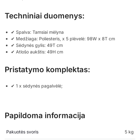
Techniniai duomenys:
✔ Spalva: Tamsiai mėlyna
✔ Medžiaga: Poliesteris, x 5 plėvelė: 98W x 8T cm
✔ Sėdynės gylis: 49T cm
✔ Atlošo aukštis: 49H cm
Pristatymo komplektas:
✔ 1 x sėdynės pagalvėlė;
Papildoma informacija
Pakuotės svoris
5 kg