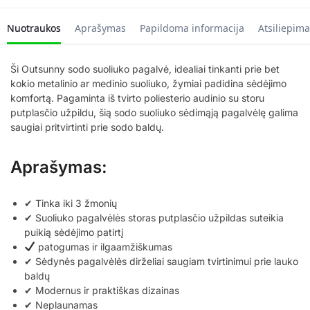
Nuotraukos
Aprašymas
Papildoma informacija
Atsiliepima
Ši Outsunny sodo suoliuko pagalvė, idealiai tinkanti prie bet
kokio metalinio ar medinio suoliuko, žymiai padidina sėdėjimo
komfortą. Pagaminta iš tvirto poliesterio audinio su storu
putplasčio užpildu, šią sodo suoliuko sėdimąją pagalvėlę galima
saugiai pritvirtinti prie sodo baldų.
Aprašymas:
✔ Tinka iki 3 žmonių
✔ Suoliuko pagalvėlės storas putplasčio užpildas suteikia
puikią sėdėjimo patirtį
patogumas ir ilgaamžiškumas
✔ Sėdynės pagalvėlės dirželiai saugiam tvirtinimui prie lauko
baldų
✔ Modernus ir praktiškas dizainas
✔ Neplaunamas