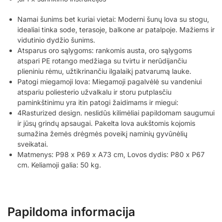
Namai šunims bet kuriai vietai: Moderni šunų lova su stogu,
idealiai tinka sode, terasoje, balkone ar patalpoje. Mažiems ir
vidutinio dydžio šunims.
Atsparus oro sąlygoms: rankomis austa, oro sąlygoms
atspari PE rotango medžiaga su tvirtu ir nerūdijančiu
plieniniu rėmu, užtikrinančiu ilgalaikį patvarumą lauke.
Patogi miegamoji lova: Miegamoji pagalvėlė su vandeniui
atspariu poliesterio užvalkalu ir storu putplasčiu
paminkštinimu yra itin patogi žaidimams ir miegui:
4Rasturized design. neslidūs kilimėliai papildomam saugumui
ir jūsų grindų apsaugai. Pakelta lova aukštomis kojomis
sumažina žemės drėgmės poveikį naminių gyvūnėlių
sveikatai.
Matmenys: P98 x P69 x A73 cm, Lovos dydis: P80 x P67
cm. Keliamoji galia: 50 kg.
Papildoma informacija