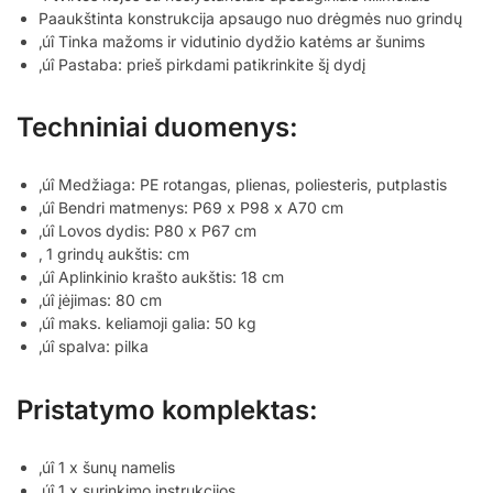
Paaukštinta konstrukcija apsaugo nuo drėgmės nuo grindų
‚úî Tinka mažoms ir vidutinio dydžio katėms ar šunims
‚úî Pastaba: prieš pirkdami patikrinkite šį dydį
Techniniai duomenys:
‚úî Medžiaga: PE rotangas, plienas, poliesteris, putplastis
‚úî Bendri matmenys: P69 x P98 x A70 cm
‚úî Lovos dydis: P80 x P67 cm
‚ 1 grindų aukštis: cm
‚úî Aplinkinio krašto aukštis: 18 cm
‚úî įėjimas: 80 cm
‚úî maks. keliamoji galia: 50 kg
‚úî spalva: pilka
Pristatymo komplektas:
‚úî 1 x šunų namelis
‚úî 1 x surinkimo instrukcijos