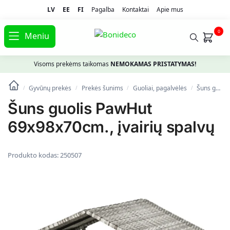
LV
EE
FI
Pagalba
Kontaktai
Apie mus
0
Meniu
Visoms prekėms taikomas
NEMOKAMAS PRISTATYMAS!
Gyvūnų prekės
Prekės šunims
Guoliai, pagalvėlės
Šuns guolis PawHut 69x98x70cm., įvairių spalvų
/
/
/
/
Šuns guolis PawHut
69x98x70cm., įvairių spalvų
Produkto kodas:
250507