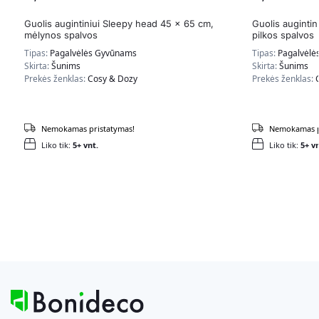
Guolis augintiniui Sleepy head 45 x 65 cm,
Guolis auginti
mėlynos spalvos
pilkos spalvos
Tipas:
Pagalvėlės Gyvūnams
Tipas:
Pagalvėlė
Skirta:
Šunims
Skirta:
Šunims
Prekės ženklas:
Cosy & Dozy
Prekės ženklas:
Nemokamas pristatymas!
Nemokamas p
Liko tik:
5+ vnt.
Liko tik:
5+ vn