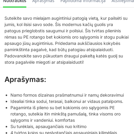
Nuotraukos
Aprašymas
Papildoma informacija
Atsiliepima
Suteikite savo mielajam augintiniui patogią vietą, kur pailsėti su
jumis, kol ilsisi savo sode. Šis modernus kačių guolis yra
patogus prieglobstis saugumui ir poilsiui. Šis tvirtas plieninis
rėmas su PE rotango bet kokiomis oro sąlygomis ir stogu puikiai
apsaugo jūsų augintinius. Pridedama aukščiausios kokybės
paminkštinta pagalvė, kad būtų patogiau atsipalaiduoti.
Padovanokite savo pūkuotam draugui pakeltą katės guolį su
stora pagalvėle miegoti ar atsipalaiduoti!
Aprašymas:
Namo formos dizainas prašmatnumui ir namų dekoravimui
Idealiai tinka sodui, terasai, balkonui ar vidaus patalpoms.
Pagaminta iš plieno su bet kokiomis oro sąlygomis PE
rotango, suteikia itin minkštą pamušalą, tinka visoms oro
sąlygoms ir vandeniui. komfortas
Su turėklais, apsaugančiais nuo kritimo
4 tvirtos kojos su neslystančiais apsauginiais kilimėliais