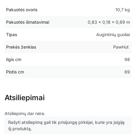
Pakuotės svoris
10,7 kg
Pakuotės išmatavimai
0,83 × 0,18 × 0,69 m
Tipas
Augintinių guoliai
Prekės ženklas
PawHut
Ilgis cm
98
Plotis cm
69
Atsiliepimai
Atsiliepimų dar nėra.
Rašyti atsiliepimą gali tik prisijungę pirkėjai, kurie yra įsigiję
šį produktą.