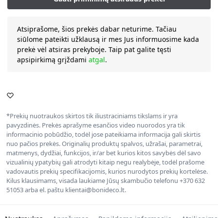
Atsiprašome, šios prekės dabar neturime. Tačiau
siūlome pateikti užklausą ir mes Jus informuosime kada
prekė vėl atsiras prekyboje. Taip pat galite tęsti
apsipirkimą grįždami
atgal
.
*Prekių nuotraukos skirtos tik iliustraciniams tikslams ir yra
pavyzdinės. Prekės aprašyme esančios video nuorodos yra tik
informacinio pobūdžio, todėl jose pateikiama informacija gali skirtis
nuo pačios prekės. Originalių produktų spalvos, užrašai, parametrai,
matmenys, dydžiai, funkcijos, ir/ar bet kurios kitos savybės dėl savo
vizualinių ypatybių gali atrodyti kitaip negu realybėje, todėl prašome
vadovautis prekių specifikacijomis, kurios nurodytos prekių kortelėse.
Kilus klausimams, visada laukiame Jūsų skambučio telefonu +370 632
51053 arba el. paštu klientai@bonideco.lt.