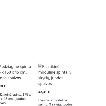
,19
€
42,31
€
žiaginė spinta 175 x
 x 45 cm., juodos
Plastikinė modulinė
lvos
spinta, 9 skyrių, juodos