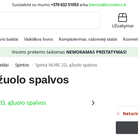
Susisiekite su mumis
+370 632 51053
arba
klientai@bonideco.lt
Ieškoti
Užsakymai
io baldai
Vaikiškos lovos
Kompiuteriniai, rašomieji stalai
Kosmetin
Visoms prekėms taikomas
NEMOKAMAS PRISTATYMAS!
ldai
Spintos
Spinta NORE 2D, ąžuolo spalvos
/
/
žuolo spalvos
Neturi