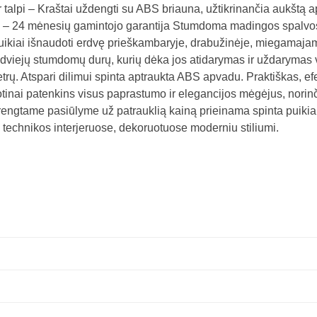
i ir talpi – Kraštai uždengti su ABS briauna, užtikrinančia aukšt
s – 24 mėnesių gamintojo garantija Stumdoma madingos spalvo
ikiai išnaudoti erdvę prieškambaryje, drabužinėje, miegamajame 
dviejų stumdomų durų, kurių dėka jos atidarymas ir uždarymas vyk
metrų. Atspari dilimui spinta aptraukta ABS apvadu. Praktiškas, e
inai patenkins visus paprastumo ir elegancijos mėgėjus, norinči
engtame pasiūlyme už patrauklią kainą prieinama spinta puikia
nės technikos interjeruose, dekoruotuose moderniu stiliumi.