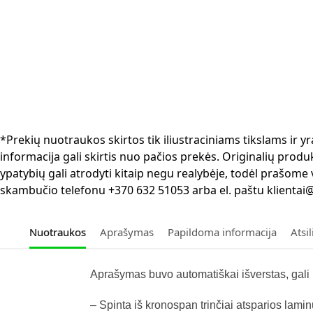
*Prekių nuotraukos skirtos tik iliustraciniams tikslams ir
informacija gali skirtis nuo pačios prekės. Originalių produ
ypatybių gali atrodyti kitaip negu realybėje, todėl prašome
skambučio telefonu +370 632 51053 arba el. paštu klientai@
Nuotraukos
Aprašymas
Papildoma informacija
Atsi
Aprašymas buvo automatiškai išverstas, gali p
– Spinta iš kronospan trinčiai atsparios lami