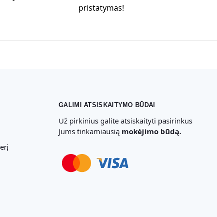
pristatymas!
GALIMI ATSISKAITYMO BŪDAI
Už pirkinius galite atsiskaityti pasirinkus
Jums tinkamiausią
mokėjimo būdą.
erį
Svetainių Kūrimas