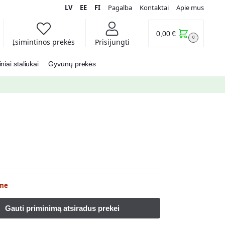
LV
EE
FI
Pagalba
Kontaktai
Apie mus
0,00
€
0
Įsimintinos prekės
Prisijungti
iai staliukai
Gyvūnų prekės
me