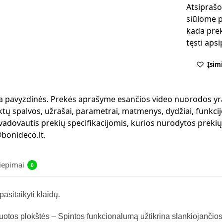
Atsiprašo
siūlome p
kada prek
tęsti aps
Įsim
 yra pavyzdinės. Prekės aprašyme esančios video nuorodos yr
ktų spalvos, užrašai, parametrai, matmenys, dydžiai, funkcijo
 vadovautis prekių specifikacijomis, kurios nurodytos preki
bonideco.lt.
liepimai
0
asitaikyti klaidų.
nuotos plokštės – Spintos funkcionalumą užtikrina slankiojančios