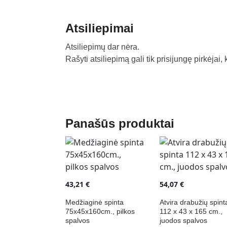
Atsiliepimai
Atsiliepimų dar nėra.
Rašyti atsiliepimą gali tik prisijungę pirkėjai, 
Panašūs produktai
43,21
€
54,07
€
Medžiaginė spinta
Atvira drabužių spint
75x45x160cm., pilkos
112 x 43 x 165 cm.,
spalvos
juodos spalvos