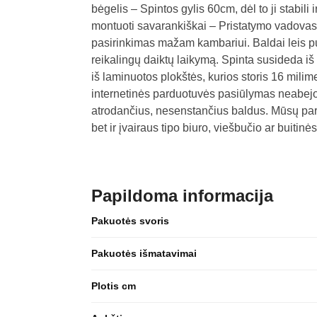
bėgelis – Spintos gylis 60cm, dėl to ji stabil
montuoti savarankiškai – Pristatymo vadova
pasirinkimas mažam kambariui. Baldai leis pu
reikalingų daiktų laikymą. Spinta susideda iš 
iš laminuotos plokštės, kurios storis 16 mili
internetinės parduotuvės pasiūlymas neabejot
atrodančius, nesenstančius baldus. Mūsų par
bet ir įvairaus tipo biuro, viešbučio ar buiti
Papildoma informacija
Pakuotės svoris
Pakuotės išmatavimai
Plotis cm