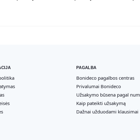
CIJA
PAGALBA
olitika
Bonideco pagalbos centras
tatymas
Privalumai Bonideco
as
Užsakymo būsena pagal num
eisės
Kaip pateikti užsakymą
ės
Dažnai užduodami klausimai