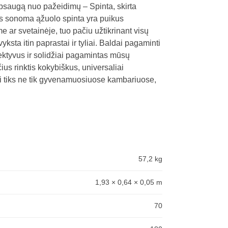
ą apsaugą nuo pažeidimų – Spinta, skirta
s sonoma ąžuolo spinta yra puikus
ar svetainėje, tuo pačiu užtikrinant visų
sta itin paprastai ir tyliai. Baldai pagaminti
fektyvus ir solidžiai pagamintas mūsų
us rinktis kokybiškus, universaliai
i tiks ne tik gyvenamuosiuose kambariuose,
57,2 kg
1,93 × 0,64 × 0,05 m
70