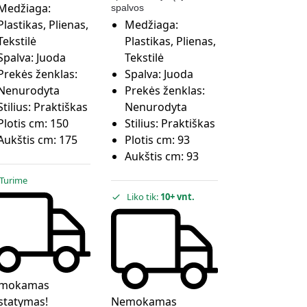
Medžiaga:
spalvos
Plastikas, Plienas,
Medžiaga:
Tekstilė
Plastikas, Plienas,
Spalva:
Juoda
Tekstilė
Prekės ženklas:
Spalva:
Juoda
Nenurodyta
Prekės ženklas:
Stilius:
Praktiškas
Nenurodyta
Plotis cm:
150
Stilius:
Praktiškas
Aukštis cm:
175
Plotis cm:
93
Aukštis cm:
93
Turime
Liko tik:
10+ vnt.
mokamas
statymas!
Nemokamas