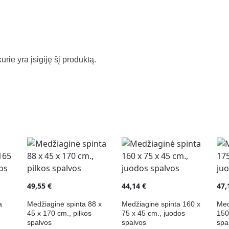
kurie yra įsigiję šį produktą.
49,55
€
44,14
€
47
a
Medžiaginė spinta 88 x
Medžiaginė spinta 160 x
Med
45 x 170 cm., pilkos
75 x 45 cm., juodos
150
spalvos
spalvos
spa