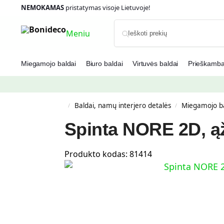
NEMOKAMAS
pristatymas visoje Lietuvoje!
Meniu
Miegamojo baldai
Biuro baldai
Virtuvės baldai
Prieškambar
Baldai, namų interjero detalės
Miegamojo ba
/
/
Spinta NORE 2D, ą
Produkto kodas:
81414