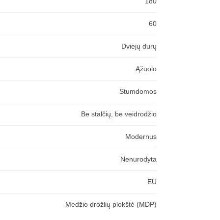
180
60
Dviejų durų
Ąžuolo
Stumdomos
Be stalčių, be veidrodžio
Modernus
Nenurodyta
EU
Medžio drožlių plokštė (MDP)