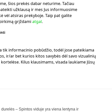
me, šios prekės dabar neturime. Tačiau
ateikti užklausą ir mes Jus informuosime
ė vėl atsiras prekyboje. Taip pat galite
ipirkimą grįždami
atgal
.
inti
a tik informacinio pobūdžio, todėl jose pateikiama
s, ir/ar bet kurios kitos savybės dėl savo vizualinių
ų kortelėse. Kilus klausimams, visada laukiame Jūsų
 durelės – Spintos viduje yra viena lentyna ir