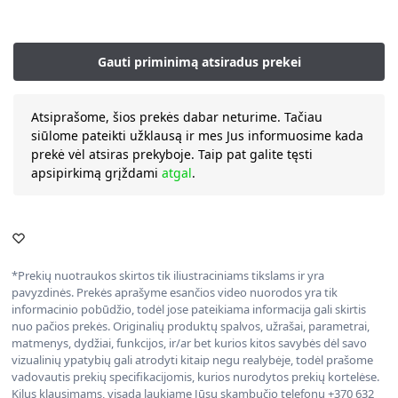
Atsiprašome, šios prekės dabar neturime. Tačiau
siūlome pateikti užklausą ir mes Jus informuosime kada
prekė vėl atsiras prekyboje. Taip pat galite tęsti
apsipirkimą grįždami
atgal
.
*Prekių nuotraukos skirtos tik iliustraciniams tikslams ir yra
pavyzdinės. Prekės aprašyme esančios video nuorodos yra tik
informacinio pobūdžio, todėl jose pateikiama informacija gali skirtis
nuo pačios prekės. Originalių produktų spalvos, užrašai, parametrai,
matmenys, dydžiai, funkcijos, ir/ar bet kurios kitos savybės dėl savo
vizualinių ypatybių gali atrodyti kitaip negu realybėje, todėl prašome
vadovautis prekių specifikacijomis, kurios nurodytos prekių kortelėse.
Kilus klausimams, visada laukiame Jūsų skambučio telefonu +370 632