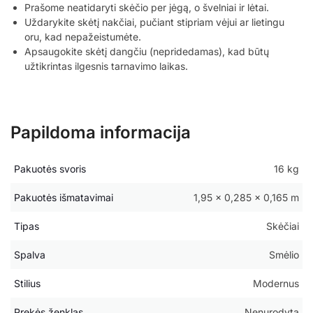
Prašome neatidaryti skėčio per jėgą, o švelniai ir lėtai.
Uždarykite skėtį nakčiai, pučiant stipriam vėjui ar lietingu
oru, kad nepažeistumėte.
Apsaugokite skėtį dangčiu (nepridedamas), kad būtų
užtikrintas ilgesnis tarnavimo laikas.
Papildoma informacija
Pakuotės svoris
16 kg
Pakuotės išmatavimai
1,95 × 0,285 × 0,165 m
Tipas
Skėčiai
Spalva
Smėlio
Stilius
Modernus
Prekės ženklas
Nenurodyta