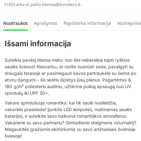
51053 arba el. paštu klientai@bonideco.lt.
Nuotraukos
Aprašymas
Papildoma informacija
Atsiliepima
Išsami informacija
Suteikia pavėsį dienos metu: nuo šiol nebereikia bijoti ryškios
saulės šviesos! Nesvarbu, ar norite nusnūsti sode, pavalgyti su
draugais terasoje ar pasimėgauti kavos pertraukėle su šeima po
atviru dangumi – šis skėtis išpildys jūsų planus. Pagamintas iš
180 g/m² poliesterio audinio, užtikrina puikią apsaugą nuo UV
spindulių iki UPF 50+.
Vakare spinduliuoja romantika: kai tik saulė nusileidžia,
vakarėlis prasideda! Įjunkite LED lemputes, maitinamas saulės
baterijos, ir suteikite savo balkonui romantiškos atmosferos.
Vakarienė su savo partneriu? Gimtadienio staigmena vidurnaktį?
Mėgaukitės gražiomis akimirkomis su savo artimaisiais švelnioje
šviesoje!