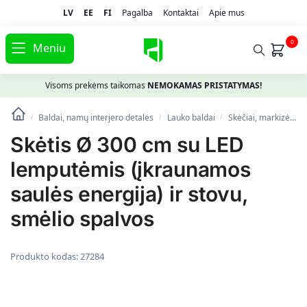
LV
EE
FI
Pagalba
Kontaktai
Apie mus
0
Meniu
Visoms prekėms taikomas
NEMOKAMAS PRISTATYMAS!
Baldai, namų interjero detalės
Lauko baldai
Skėčiai, markizės, stovai
/
/
/
Skėtis Ø 300 cm su LED
lemputėmis (įkraunamos
saulės energija) ir stovu,
smėlio spalvos
Produkto kodas:
27284