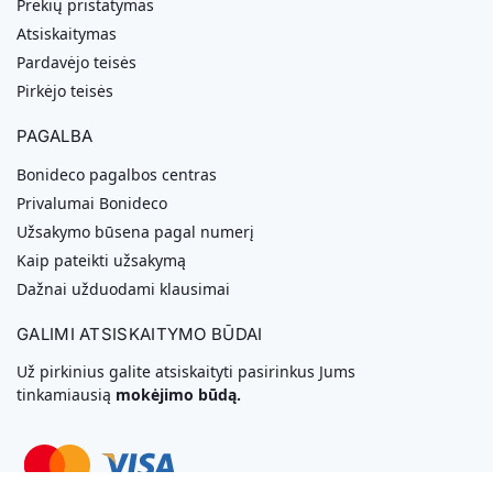
Prekių pristatymas
Atsiskaitymas
Pardavėjo teisės
Pirkėjo teisės
PAGALBA
Bonideco pagalbos centras
Privalumai Bonideco
Užsakymo būsena pagal numerį
Kaip pateikti užsakymą
Dažnai užduodami klausimai
GALIMI ATSISKAITYMO BŪDAI
Už pirkinius galite atsiskaityti pasirinkus Jums
tinkamiausią
mokėjimo būdą.