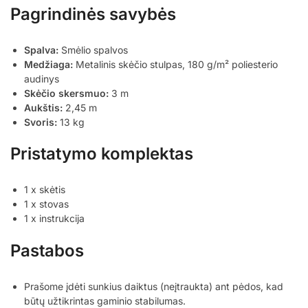
Pagrindinės savybės
Spalva:
Smėlio spalvos
Medžiaga:
Metalinis skėčio stulpas, 180 g/m² poliesterio
audinys
Skėčio skersmuo:
3 m
Aukštis:
2,45 m
Svoris:
13 kg
Pristatymo komplektas
1 x skėtis
1 x stovas
1 x instrukcija
Pastabos
Prašome įdėti sunkius daiktus (neįtraukta) ant pėdos, kad
būtų užtikrintas gaminio stabilumas.