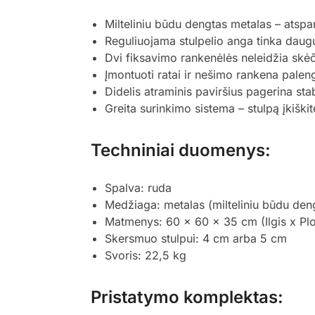
Milteliniu būdu dengtas metalas – atspa
Reguliuojama stulpelio anga tinka daug
Dvi fiksavimo rankenėlės neleidžia skėčiu
Įmontuoti ratai ir nešimo rankena pale
Didelis atraminis paviršius pagerina sta
Greita surinkimo sistema – stulpą įkiškite
Techniniai duomenys:
Spalva: ruda
Medžiaga: metalas (milteliniu būdu den
Matmenys: 60 x 60 x 35 cm (Ilgis x Plot
Skersmuo stulpui: 4 cm arba 5 cm
Svoris: 22,5 kg
Pristatymo komplektas: