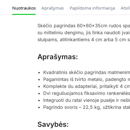
Nuotraukos
Aprašymas
Papildoma informacija
Atsi
Skėčio pagrindas 60x60x35cm rudos spalvo
su milteliniu dengimu, jis tinka naudoti įv
stulpams, atitinkantiems 4 cm arba 5 cm 
Aprašymas:
Kvadratinis skėčio pagrindas matmenimis
Pagamintas iš tvirto metalo, padengto m
Komplekte du adapteriai, pritaikyti 4 
Dvi reguliuojamos fiksavimo rankenėlės s
Integruoti du ratai vienoje pusėje ir neš
Pagrindo svoris – 22,5 kg, užtikrina st
Savybės: