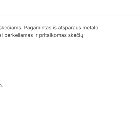
 skėčiams. Pagamintas iš atsparaus metalo
vai perkeliamas ir pritaikomas skėčių
o.