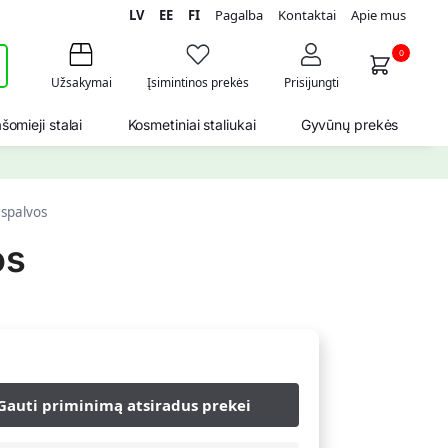
LV
EE
FI
Pagalba
Kontaktai
Apie mus
i
0
Užsakymai
Įsimintinos prekės
Prisijungti
šomieji stalai
Kosmetiniai staliukai
Gyvūnų prekės
 spalvos
os