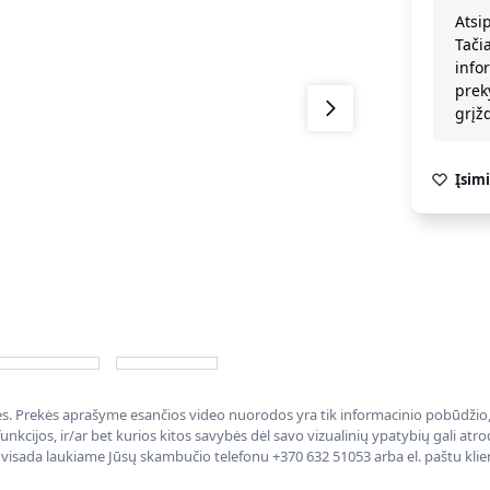
Atsi
Tači
info
prek
grį
Įsimi
nės. Prekės aprašyme esančios video nuorodos yra tik informacinio pobūdžio, 
nkcijos, ir/ar bet kurios kitos savybės dėl savo vizualinių ypatybių gali at
, visada laukiame Jūsų skambučio telefonu +370 632 51053 arba el. paštu kli