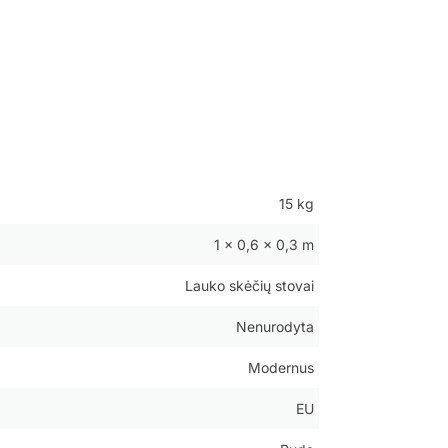
15 kg
1 × 0,6 × 0,3 m
Lauko skėčių stovai
Nenurodyta
Modernus
EU