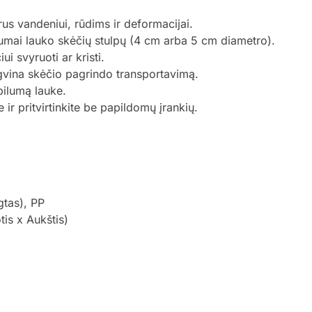
rus vandeniui, rūdims ir deformacijai.
umai lauko skėčių stulpų (4 cm arba 5 cm diametro).
i svyruoti ar kristi.
ngvina skėčio pagrindo transportavimą.
bilumą lauke.
 ir pritvirtinkite be papildomų įrankių.
gtas), PP
is x Aukštis)