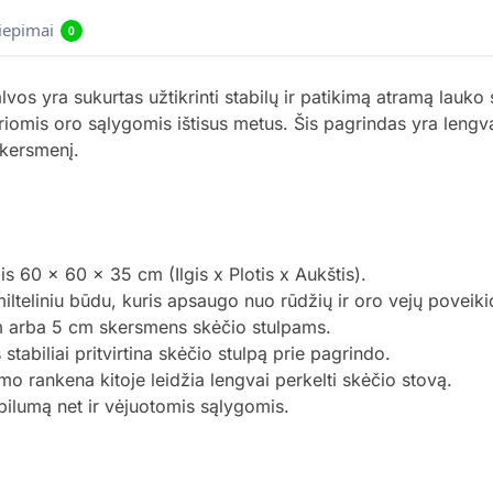
liepimai
0
s yra sukurtas užtikrinti stabilų ir patikimą atramą lauko
airiomis oro sąlygomis ištisus metus. Šis pagrindas yra leng
skersmenį.
 60 x 60 x 35 cm (Ilgis x Plotis x Aukštis).
ilteliniu būdu, kuris apsaugo nuo rūdžių ir oro vejų poveiki
cm arba 5 cm skersmens skėčio stulpams.
tabiliai pritvirtina skėčio stulpą prie pagrindo.
imo rankena kitoje leidžia lengvai perkelti skėčio stovą.
abilumą net ir vėjuotomis sąlygomis.