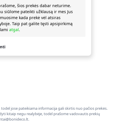
prašome, šios prekės dabar neturime.
au siūlome pateikti užklausą ir mes Jus
rmuosime kada prekė vėl atsiras
yboje. Taip pat galite tęsti apsipirkimą
ždami
atgal
.
nti
todėl jose pateikiama informacija gali skirtis nuo pačios prekės.
rodyti kitaip negu realybėje, todėl prašome vadovautis prekių
entai@bonideco.lt.