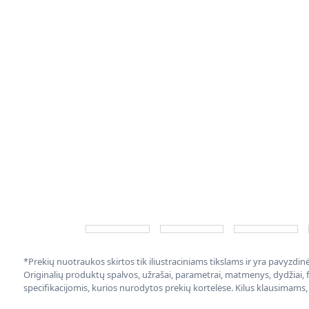
*Prekių nuotraukos skirtos tik iliustraciniams tikslams ir yra pavyzdi
Originalių produktų spalvos, užrašai, parametrai, matmenys, dydžiai, fu
specifikacijomis, kurios nurodytos prekių kortelėse. Kilus klausimams