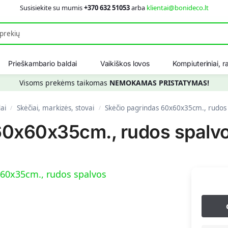
Susisiekite su mumis
+370 632 51053
arba
klientai@bonideco.lt
Ieškot
Prieškambario baldai
Vaikiškos lovos
Kompiuteriniai, ra
Visoms prekėms taikomas
NEMOKAMAS PRISTATYMAS!
ai
Skėčiai, markizės, stovai
Skėčio pagrindas 60x60x35cm., rudos
/
/
60x60x35cm., rudos spalv