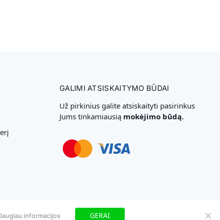
GALIMI ATSISKAITYMO BŪDAI
Už pirkinius galite atsiskaityti pasirinkus
Jums tinkamiausią
mokėjimo būdą.
erį
Svetainių Kūrimas
GERAI
Daugiau informacijos