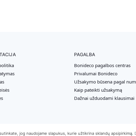
TACIJA
PAGALBA
olitika
Bonideco pagalbos centras
tatymas
Privalumai Bonideco
as
Užsakymo būsena pagal num
eisės
Kaip pateikti užsakymą
ės
Dažnai užduodami klausimai
sutinkate, jog naudojame slapukus, kurie užtikrina sklandų apsipirkimą.
Copyright © 2026 MB „Bonideco“. Visos teisės saugomos