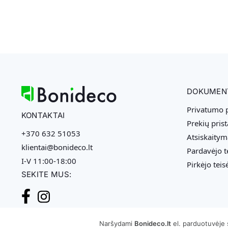
DOKUMEN
Privatumo p
KONTAKTAI
Prekių pris
+370 632 51053
Atsiskaitym
klientai@bonideco.lt
Pardavėjo t
I-V 11:00-18:00
Pirkėjo teis
SEKITE MUS:
Naršydami
Bonideco.lt
el. parduotuvėje 