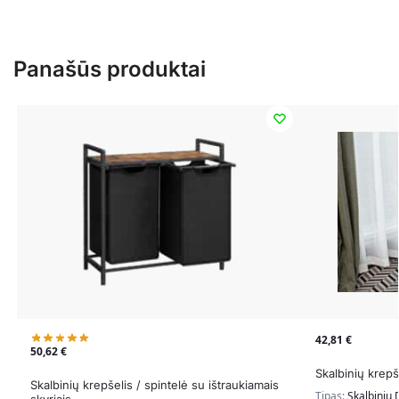
Panašūs produktai
42,81
€
50,62
€
Skalbinių krepš
Skalbinių krepšelis / spintelė su ištraukiamais
Tipas:
Skalbinių