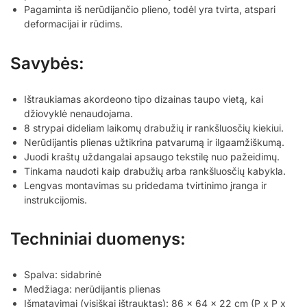
Pagaminta iš nerūdijančio plieno, todėl yra tvirta, atspari
deformacijai ir rūdims.
Savybės:
Ištraukiamas akordeono tipo dizainas taupo vietą, kai
džiovyklė nenaudojama.
8 strypai dideliam laikomų drabužių ir rankšluosčių kiekiui.
Nerūdijantis plienas užtikrina patvarumą ir ilgaamžiškumą.
Juodi kraštų uždangalai apsaugo tekstilę nuo pažeidimų.
Tinkama naudoti kaip drabužių arba rankšluosčių kabykla.
Lengvas montavimas su pridedama tvirtinimo įranga ir
instrukcijomis.
Techniniai duomenys:
Spalva: sidabrinė
Medžiaga: nerūdijantis plienas
Išmatavimai (visiškai ištrauktas): 86 x 64 x 22 cm (P x P x