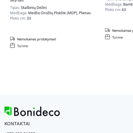
skyriais
Medžiaga:
Bambu
Tipas:
Skalbinių Dėžės
Plotis cm:
63
Medžiaga:
Medžio Drožlių Plokštė (MDP), Plienas
Plotis cm:
33
Nemokamas p
Turime
Nemokamas pristatymas!
Turime
KONTAKTAI