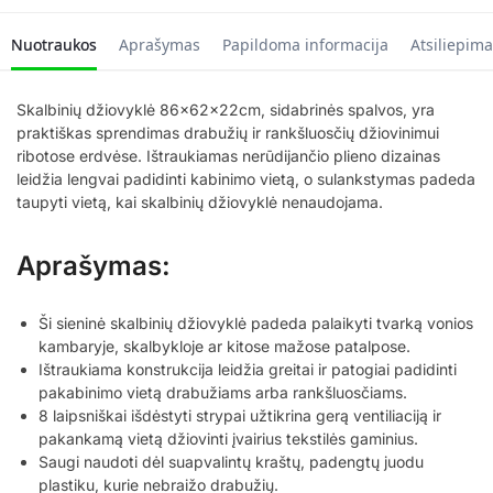
Nuotraukos
Aprašymas
Papildoma informacija
Atsiliepima
Skalbinių džiovyklė 86x62x22cm, sidabrinės spalvos, yra
praktiškas sprendimas drabužių ir rankšluosčių džiovinimui
ribotose erdvėse. Ištraukiamas nerūdijančio plieno dizainas
leidžia lengvai padidinti kabinimo vietą, o sulankstymas padeda
taupyti vietą, kai skalbinių džiovyklė nenaudojama.
Aprašymas:
Ši sieninė skalbinių džiovyklė padeda palaikyti tvarką vonios
kambaryje, skalbykloje ar kitose mažose patalpose.
Ištraukiama konstrukcija leidžia greitai ir patogiai padidinti
pakabinimo vietą drabužiams arba rankšluosčiams.
8 laipsniškai išdėstyti strypai užtikrina gerą ventiliaciją ir
pakankamą vietą džiovinti įvairius tekstilės gaminius.
Saugi naudoti dėl suapvalintų kraštų, padengtų juodu
plastiku, kurie nebraižo drabužių.