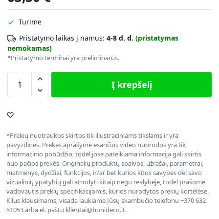
Turime
Pristatymo laikas į namus:
4-8 d. d.
(pristatymas
nemokamas)
*Pristatymo terminai yra preliminarūs.
Į krepšelį
*Prekių nuotraukos skirtos tik iliustraciniams tikslams ir yra
pavyzdinės. Prekės aprašyme esančios video nuorodos yra tik
informacinio pobūdžio, todėl jose pateikiama informacija gali skirtis
nuo pačios prekės. Originalių produktų spalvos, užrašai, parametrai,
matmenys, dydžiai, funkcijos, ir/ar bet kurios kitos savybės dėl savo
vizualinių ypatybių gali atrodyti kitaip negu realybėje, todėl prašome
vadovautis prekių specifikacijomis, kurios nurodytos prekių kortelėse.
Kilus klausimams, visada laukiame Jūsų skambučio telefonu +370 632
51053 arba el. paštu klientai@bonideco.lt.