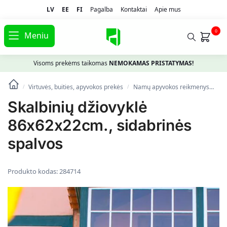
LV
EE
FI
Pagalba
Kontaktai
Apie mus
0
Meniu
Visoms prekėms taikomas
NEMOKAMAS PRISTATYMAS!
Virtuvės, buities, apyvokos prekės
Namų apyvokos reikmenys
Sk
/
/
Skalbinių džiovyklė
86x62x22cm., sidabrinės
spalvos
Produkto kodas:
284714