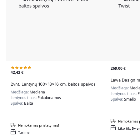
269,00
€
42,42
€
Lawa Design mo
2vnt. Lentynų 100x18x16 cm, baltos spalvos
Medžiaga:
Medi
Medžiaga:
Mediena
Lentynos tipas:
P
Lentynos tipas:
Pakabinamos
Spalva:
Smėlio
Spalva:
Balta
Nemokamas p
Nemokamas pristatymas!
Liko tik:
5+ vn
Turime