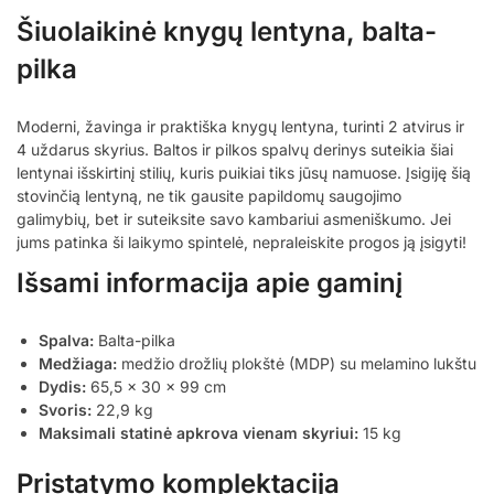
Šiuolaikinė knygų lentyna, balta-
pilka
Moderni, žavinga ir praktiška knygų lentyna, turinti 2 atvirus ir
4 uždarus skyrius. Baltos ir pilkos spalvų derinys suteikia šiai
lentynai išskirtinį stilių, kuris puikiai tiks jūsų namuose. Įsigiję šią
stovinčią lentyną, ne tik gausite papildomų saugojimo
galimybių, bet ir suteiksite savo kambariui asmeniškumo. Jei
jums patinka ši laikymo spintelė, nepraleiskite progos ją įsigyti!
Išsami informacija apie gaminį
Spalva:
Balta-pilka
Medžiaga:
medžio drožlių plokštė (MDP) su melamino lukštu
Dydis:
65,5 x 30 x 99 cm
Svoris:
22,9 kg
Maksimali statinė apkrova vienam skyriui:
15 kg
Pristatymo komplektacija