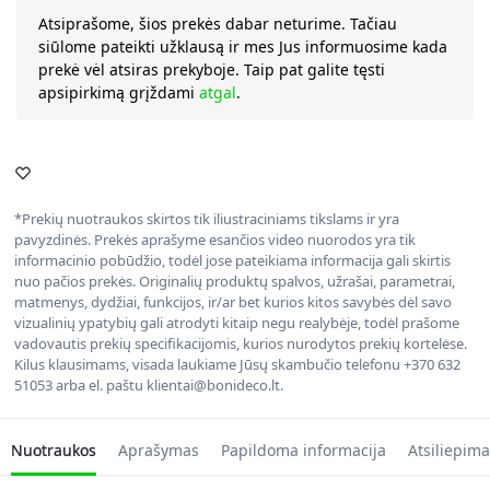
Atsiprašome, šios prekės dabar neturime. Tačiau
siūlome pateikti užklausą ir mes Jus informuosime kada
prekė vėl atsiras prekyboje. Taip pat galite tęsti
apsipirkimą grįždami
atgal
.
*Prekių nuotraukos skirtos tik iliustraciniams tikslams ir yra
pavyzdinės. Prekės aprašyme esančios video nuorodos yra tik
informacinio pobūdžio, todėl jose pateikiama informacija gali skirtis
nuo pačios prekės. Originalių produktų spalvos, užrašai, parametrai,
matmenys, dydžiai, funkcijos, ir/ar bet kurios kitos savybės dėl savo
vizualinių ypatybių gali atrodyti kitaip negu realybėje, todėl prašome
vadovautis prekių specifikacijomis, kurios nurodytos prekių kortelėse.
Kilus klausimams, visada laukiame Jūsų skambučio telefonu +370 632
51053 arba el. paštu klientai@bonideco.lt.
Nuotraukos
Aprašymas
Papildoma informacija
Atsiliepima