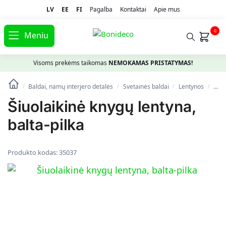
LV
EE
FI
Pagalba
Kontaktai
Apie mus
0
Meniu
Visoms prekėms taikomas
NEMOKAMAS PRISTATYMAS!
Baldai, namų interjero detalės
Svetainės baldai
Lentynos
Šiuo
/
/
/
/
Šiuolaikinė knygų lentyna,
balta-pilka
Produkto kodas:
35037