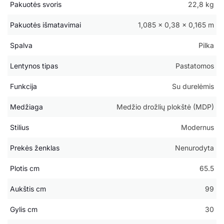
Pakuotės svoris
22,8 kg
Pakuotės išmatavimai
1,085 × 0,38 × 0,165 m
Spalva
Pilka
Lentynos tipas
Pastatomos
Funkcija
Su durelėmis
Medžiaga
Medžio drožlių plokštė (MDP)
Stilius
Modernus
Prekės ženklas
Nenurodyta
Plotis cm
65.5
Aukštis cm
99
Gylis cm
30