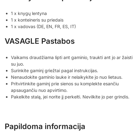
1 x knygų lentyna
1 x konteineris su priedais
1 x vadovas (DE, EN, FR, ES, IT)
VASAGLE Pastabos
Vaikams draudžiama lipti ant gaminio, traukti ant jo ar žaisti
su juo.
Surinkite gaminį griežtai pagal instrukcijas.
Nenaudokite gaminio lauke ir nelaikykite jo nuo lietaus.
Pritvirtinkite gaminį prie sienos su komplekte esančiu
apsaugančiu nuo apvirtimo.
Pakelkite stalą, jei norite jį perkelti. Nevilkite jo per grindis.
Papildoma informacija