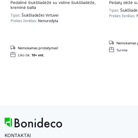
Pedalinė šiukšliadėžė su vidine šiukšliadėže,
Pedalų dėžė su
kreminė balta
Tipas:
Šiukšliadė
Tipas:
Šiukšliadėžės Virtuvei
Prekės ženklas:
Prekės ženklas:
Nenurodyta
Nemokamas p
Nemokamas pristatymas!
Turime
Liko tik:
10+ vnt.
KONTAKTAI