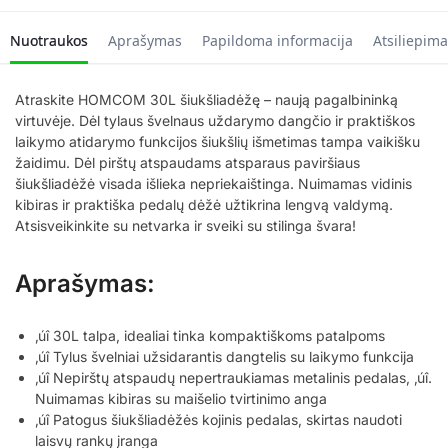
Nuotraukos
Aprašymas
Papildoma informacija
Atsiliepima
Atraskite HOMCOM 30L šiukšliadėžę – naują pagalbininką
virtuvėje. Dėl tylaus švelnaus uždarymo dangčio ir praktiškos
laikymo atidarymo funkcijos šiukšlių išmetimas tampa vaikišku
žaidimu. Dėl pirštų atspaudams atsparaus paviršiaus
šiukšliadėžė visada išlieka nepriekaištinga. Nuimamas vidinis
kibiras ir praktiška pedalų dėžė užtikrina lengvą valdymą.
Atsisveikinkite su netvarka ir sveiki su stilinga švara!
Aprašymas:
‚úî 30L talpa, idealiai tinka kompaktiškoms patalpoms
‚úî Tylus švelniai užsidarantis dangtelis su laikymo funkcija
‚úî Nepirštų atspaudų nepertraukiamas metalinis pedalas, ‚úî.
Nuimamas kibiras su maišelio tvirtinimo anga
‚úî Patogus šiukšliadėžės kojinis pedalas, skirtas naudoti
laisvų rankų įranga