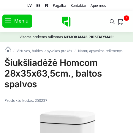
LV
EE
FI
Pagalba
Kontaktai
Apie mus
0
Meniu
Visoms prekėms taikomas
NEMOKAMAS PRISTATYMAS!
Virtuvės, buities, apyvokos prekės
Namų apyvokos reikmenys
Ši
/
/
Šiukšliadėžė Homcom
28x35x63,5cm., baltos
spalvos
Produkto kodas:
250237