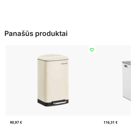
Panašūs produktai
90,97
€
116,31
€