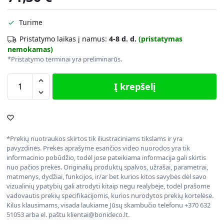
Turime
Pristatymo laikas į namus:
4-8 d. d.
(pristatymas
nemokamas)
*Pristatymo terminai yra preliminarūs.
Į krepšelį
*Prekių nuotraukos skirtos tik iliustraciniams tikslams ir yra
pavyzdinės. Prekės aprašyme esančios video nuorodos yra tik
informacinio pobūdžio, todėl jose pateikiama informacija gali skirtis
nuo pačios prekės. Originalių produktų spalvos, užrašai, parametrai,
matmenys, dydžiai, funkcijos, ir/ar bet kurios kitos savybės dėl savo
vizualinių ypatybių gali atrodyti kitaip negu realybėje, todėl prašome
vadovautis prekių specifikacijomis, kurios nurodytos prekių kortelėse.
Kilus klausimams, visada laukiame Jūsų skambučio telefonu +370 632
51053 arba el. paštu klientai@bonideco.lt.