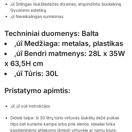
‚úî Stilingas šiukšliadėžės dizainas, atspindintis šiuolaikinę
Gyvenimo estetiką
‚úî Nereikalingas surinkimas
Techniniai duomenys: Balta
‚úî Medžiaga: metalas, plastikas
‚úî Bendri matmenys: 28L x 35W
x 63,5H cm
‚úî Tūris: 30L
Pristatymo apimtis:
‚úî ‚úî xúli instrukcijos
Didelė talpa: ši 30 litrų tūrio virtuvės šiukšlių dėžė puikiai
tilps bet kuriame kampe arba prie sienos. Idealiai tinka
kasdieninėms atliekoms išmesti virtuvėje ar namų biure.