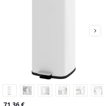
71,36
€