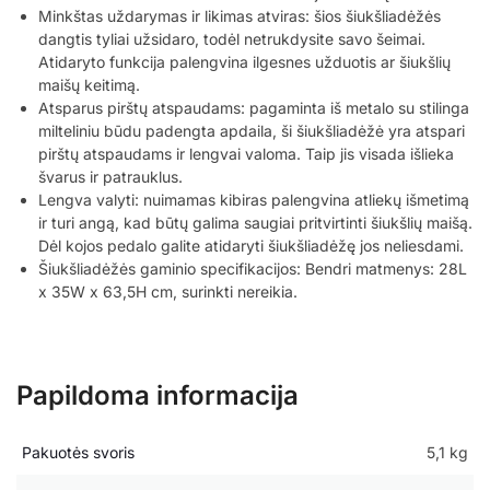
Minkštas uždarymas ir likimas atviras: šios šiukšliadėžės
dangtis tyliai užsidaro, todėl netrukdysite savo šeimai.
Atidaryto funkcija palengvina ilgesnes užduotis ar šiukšlių
maišų keitimą.
Atsparus pirštų atspaudams: pagaminta iš metalo su stilinga
milteliniu būdu padengta apdaila, ši šiukšliadėžė yra atspari
pirštų atspaudams ir lengvai valoma. Taip jis visada išlieka
švarus ir patrauklus.
Lengva valyti: nuimamas kibiras palengvina atliekų išmetimą
ir turi angą, kad būtų galima saugiai pritvirtinti šiukšlių maišą.
Dėl kojos pedalo galite atidaryti šiukšliadėžę jos neliesdami.
Šiukšliadėžės gaminio specifikacijos: Bendri matmenys: 28L
x 35W x 63,5H cm, surinkti nereikia.
Papildoma informacija
Pakuotės svoris
5,1 kg