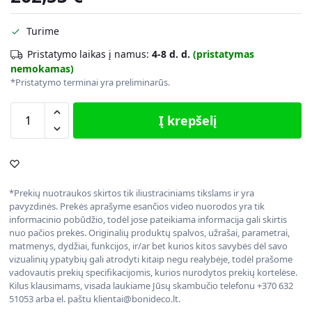
Turime
Pristatymo laikas į namus:
4-8 d. d.
(pristatymas
nemokamas)
*Pristatymo terminai yra preliminarūs.
Į krepšelį
*Prekių nuotraukos skirtos tik iliustraciniams tikslams ir yra
pavyzdinės. Prekės aprašyme esančios video nuorodos yra tik
informacinio pobūdžio, todėl jose pateikiama informacija gali skirtis
nuo pačios prekės. Originalių produktų spalvos, užrašai, parametrai,
matmenys, dydžiai, funkcijos, ir/ar bet kurios kitos savybės dėl savo
vizualinių ypatybių gali atrodyti kitaip negu realybėje, todėl prašome
vadovautis prekių specifikacijomis, kurios nurodytos prekių kortelėse.
Kilus klausimams, visada laukiame Jūsų skambučio telefonu +370 632
51053 arba el. paštu klientai@bonideco.lt.