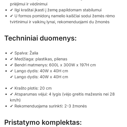
priėjimui ir vėdinimui
✔ Ilgi kraštai įkasti į žemę papildomam stabilumui
✔ U formos pomidorų namelio kaiščiai sodui žemės rėmo
tvirtinimui ir vaikinų lynai, rekomenduojami du žmonės
Techniniai duomenys:
✔ Spalva: Žalia
✔ Medžiaga: plastikas, plienas
✔ Bendri matmenys: 600L x 300W x 197H cm
✔ Lango dydis: 40W x 40H cm
✔ Lango dydis: 40W x 40H cm
✔ Krašto plotis: 20 cm
✔ Atsparumas vėjui: 4 lygis (vėjo greitis mažesnis nei 28
km/h)
✔ Rekomenduojama surinkti: 2-3 žmonės
Pristatymo komplektas: