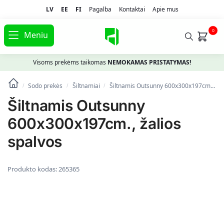
LV
EE
FI
Pagalba
Kontaktai
Apie mus
0
Meniu
Visoms prekėms taikomas
NEMOKAMAS PRISTATYMAS!
Sodo prekės
Šiltnamiai
Šiltnamis Outsunny 600x300x197cm., žalios spalvos
/
/
/
Šiltnamis Outsunny
600x300x197cm., žalios
spalvos
Produkto kodas:
265365