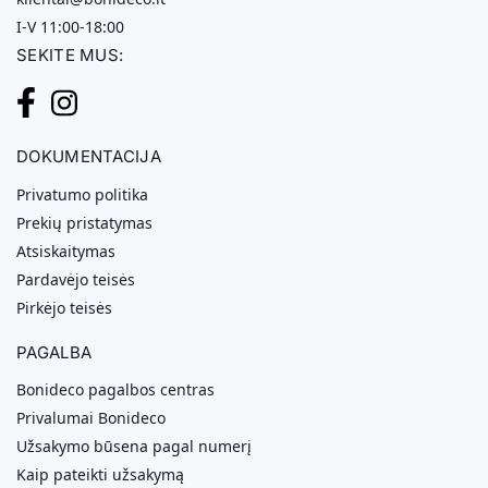
I-V 11:00-18:00
SEKITE MUS:
DOKUMENTACIJA
Privatumo politika
Prekių pristatymas
Atsiskaitymas
Pardavėjo teisės
Pirkėjo teisės
PAGALBA
Bonideco pagalbos centras
Privalumai Bonideco
Užsakymo būsena pagal numerį
Kaip pateikti užsakymą