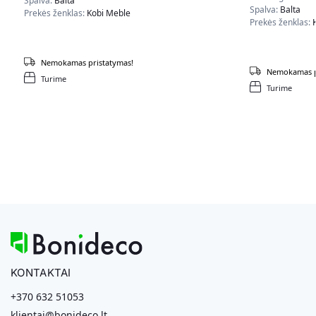
Spalva:
Balta
Spalva:
Balta
Prekės ženklas:
Kobi Meble
Prekės ženklas:
Nemokamas pristatymas!
Nemokamas p
Turime
Turime
KONTAKTAI
+370 632 51053
klientai@bonideco.lt