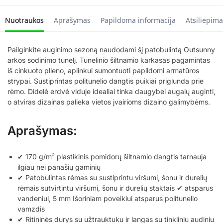
Nuotraukos
Aprašymas
Papildoma informacija
Atsiliepima
Pailginkite auginimo sezoną naudodami šį patobulintą Outsunny
arkos sodinimo tunelį. Tunelinio šiltnamio karkasas pagamintas
iš cinkuoto plieno, aplinkui sumontuoti papildomi armatūros
strypai. Sustiprintas politunelio dangtis puikiai priglunda prie
rėmo. Didelė erdvė viduje idealiai tinka daugybei augalų auginti,
o atviras dizainas palieka vietos įvairioms dizaino galimybėms.
Aprašymas:
✔ 170 g/m² plastikinis pomidorų šiltnamio dangtis tarnauja
ilgiau nei panašių gaminių
✔ Patobulintas rėmas su sustiprintu viršumi, šonu ir durelių
rėmais sutvirtintu viršumi, šonu ir durelių staktais ✔ atsparus
vandeniui, 5 mm Išoriniam poveikiui atsparus politunelio
vamzdis
✔ Ritininės durys su užtrauktuku ir langas su tinkliniu audiniu