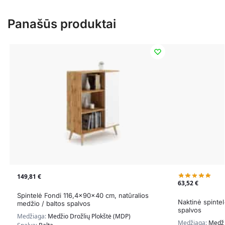
Panašūs produktai
149,81
€
63,52
€
Spintelė Fondi 116,4x90x40 cm, natūralios
Naktinė spinte
medžio / baltos spalvos
spalvos
Medžiaga:
Medžio Drožlių Plokštė (MDP)
Medžiaga:
Medži