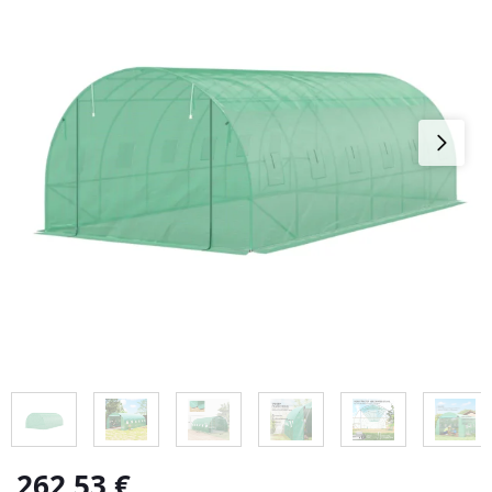
262,53
€