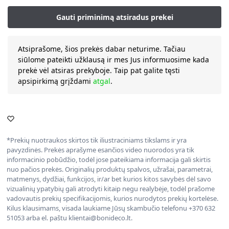
Atsiprašome, šios prekės dabar neturime. Tačiau
siūlome pateikti užklausą ir mes Jus informuosime kada
prekė vėl atsiras prekyboje. Taip pat galite tęsti
apsipirkimą grįždami
atgal
.
*Prekių nuotraukos skirtos tik iliustraciniams tikslams ir yra
pavyzdinės. Prekės aprašyme esančios video nuorodos yra tik
informacinio pobūdžio, todėl jose pateikiama informacija gali skirtis
nuo pačios prekės. Originalių produktų spalvos, užrašai, parametrai,
matmenys, dydžiai, funkcijos, ir/ar bet kurios kitos savybės dėl savo
vizualinių ypatybių gali atrodyti kitaip negu realybėje, todėl prašome
vadovautis prekių specifikacijomis, kurios nurodytos prekių kortelėse.
Kilus klausimams, visada laukiame Jūsų skambučio telefonu +370 632
51053 arba el. paštu klientai@bonideco.lt.