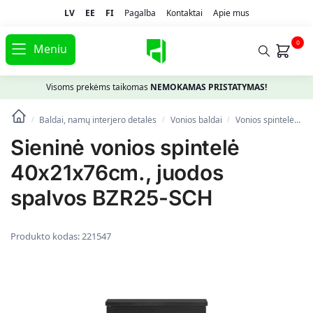
LV
EE
FI
Pagalba
Kontaktai
Apie mus
0
Meniu
Visoms prekėms taikomas
NEMOKAMAS PRISTATYMAS!
Baldai, namų interjero detalės
Vonios baldai
Vonios spintelės
/
/
/
Sieninė vonios spintelė
40x21x76cm., juodos
spalvos BZR25-SCH
Produkto kodas:
221547