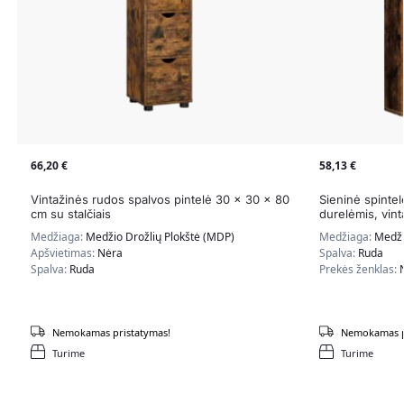
66,20
€
58,13
€
Vintažinės rudos spalvos pintelė 30 x 30 x 80
Sieninė spinte
cm su stalčiais
durelėmis, vin
Medžiaga:
Medžio Drožlių Plokštė (MDP)
Medžiaga:
Medži
Apšvietimas:
Nėra
Spalva:
Ruda
Spalva:
Ruda
Prekės ženklas:
Nemokamas pristatymas!
Nemokamas p
Turime
Turime