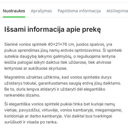
Nuotraukos
Aprašymas
Papildoma informacija
Atsiliepima
Išsami informacija apie prekę
Sieninė vonios spintelė 40x21x76 cm, juodos spalvos, yra
puikus sprendimas jūsų namų erdvės optimizavimui. Ši spintelė
suteikia daugybę laikymo galimybių, o reguliuojama lentyna
leidžia patogiai laikyti daiktus tiek uždarose, tiek atvirose
lentynose ar aukštuose skyriuose.
Magnetinis užraktas užtikrina, kad vonios spintelės durys
užsidarys tobulai, garantuodamas saugią erdvę jūsų daiktams.
Be to, duris lengva atidaryti ir uždaryti dėl elegantiško
rankenėlės dizaino.
Ši elegantiška vonios spintelė puikiai tinka bet kurioje namų
vietoje, pavyzdžiui, virtuvėje, vonios kambaryje, miegamajame,
koridoriuje ar darbo kambaryje. Visi daiktai bus tvarkingai
surūšiuoti ir visada po ranka.