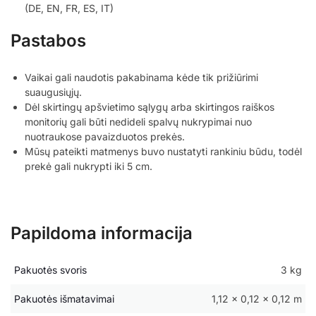
(DE, EN, FR, ES, IT)
Pastabos
Vaikai gali naudotis pakabinama kėde tik prižiūrimi
suaugusiųjų.
Dėl skirtingų apšvietimo sąlygų arba skirtingos raiškos
monitorių gali būti nedideli spalvų nukrypimai nuo
nuotraukose pavaizduotos prekės.
Mūsų pateikti matmenys buvo nustatyti rankiniu būdu, todėl
prekė gali nukrypti iki 5 cm.
Papildoma informacija
Pakuotės svoris
3 kg
Pakuotės išmatavimai
1,12 × 0,12 × 0,12 m