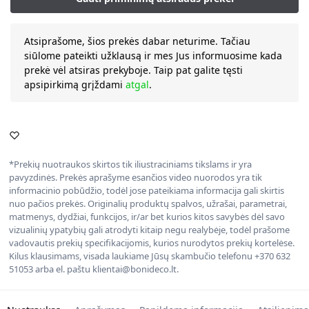
Atsiprašome, šios prekės dabar neturime. Tačiau
siūlome pateikti užklausą ir mes Jus informuosime kada
prekė vėl atsiras prekyboje. Taip pat galite tęsti
apsipirkimą grįždami
atgal
.
*Prekių nuotraukos skirtos tik iliustraciniams tikslams ir yra
pavyzdinės. Prekės aprašyme esančios video nuorodos yra tik
informacinio pobūdžio, todėl jose pateikiama informacija gali skirtis
nuo pačios prekės. Originalių produktų spalvos, užrašai, parametrai,
matmenys, dydžiai, funkcijos, ir/ar bet kurios kitos savybės dėl savo
vizualinių ypatybių gali atrodyti kitaip negu realybėje, todėl prašome
vadovautis prekių specifikacijomis, kurios nurodytos prekių kortelėse.
Kilus klausimams, visada laukiame Jūsų skambučio telefonu +370 632
51053 arba el. paštu klientai@bonideco.lt.