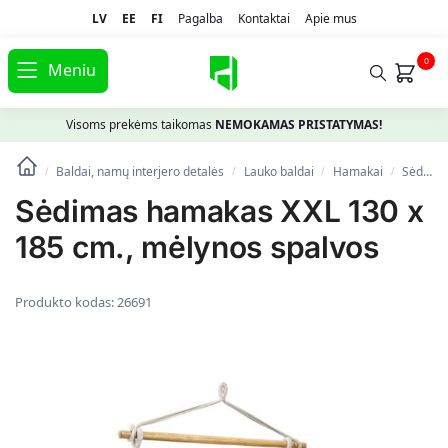
LV
EE
FI
Pagalba
Kontaktai
Apie mus
0
Meniu
Visoms prekėms taikomas
NEMOKAMAS PRISTATYMAS!
Baldai, namų interjero detalės
Lauko baldai
Hamakai
Sėdimas hamakas XXL 130 x 185 cm., mėlynos spalvos
/
/
/
/
Sėdimas hamakas XXL 130 x
185 cm., mėlynos spalvos
Produkto kodas:
26691