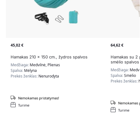
45,02
€
64,62
€
Hamakas 210 x 150 cm., žydros spalvos
Hamakas su 2 p
smėlio spalvos
Medžiaga:
Medvilnė, Plienas
Medžiaga:
Medvi
Spalva:
Mėlyna
Spalva:
Smėlio
Prekės ženklas:
Nenurodyta
Prekės ženklas:
Nemokamas pristatymas!
Nemokamas p
Turime
Turime