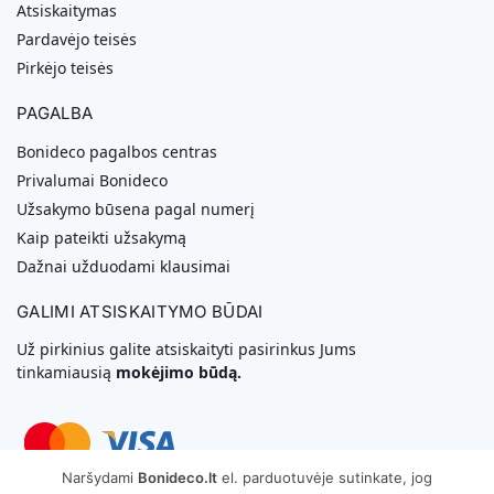
Atsiskaitymas
Pardavėjo teisės
Pirkėjo teisės
PAGALBA
Bonideco pagalbos centras
Privalumai Bonideco
Užsakymo būsena pagal numerį
Kaip pateikti užsakymą
Dažnai užduodami klausimai
GALIMI ATSISKAITYMO BŪDAI
Už pirkinius galite atsiskaityti pasirinkus Jums
tinkamiausią
mokėjimo būdą.
Naršydami
Bonideco.lt
el. parduotuvėje sutinkate, jog