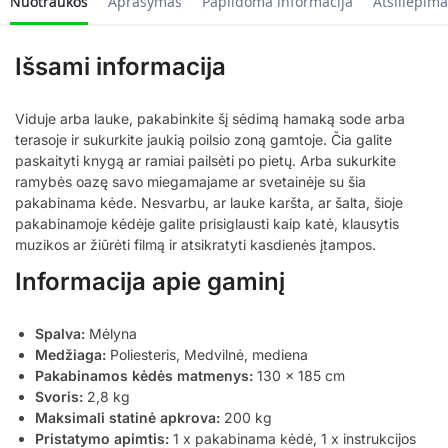
Nuotraukos
Aprašymas
Papildoma informacija
Atsiliepima
Išsami informacija
Viduje arba lauke, pakabinkite šį sėdimą hamaką sode arba
terasoje ir sukurkite jaukią poilsio zoną gamtoje. Čia galite
paskaityti knygą ar ramiai pailsėti po pietų. Arba sukurkite
ramybės oazę savo miegamajame ar svetainėje su šia
pakabinama kėde. Nesvarbu, ar lauke karšta, ar šalta, šioje
pakabinamoje kėdėje galite prisiglausti kaip katė, klausytis
muzikos ar žiūrėti filmą ir atsikratyti kasdienės įtampos.
Informacija apie gaminį
Spalva:
Mėlyna
Medžiaga:
Poliesteris, Medvilnė, mediena
Pakabinamos kėdės matmenys:
130 x 185 cm
Svoris:
2,8 kg
Maksimali statinė apkrova:
200 kg
Pristatymo apimtis:
1 x pakabinama kėdė, 1 x instrukcijos