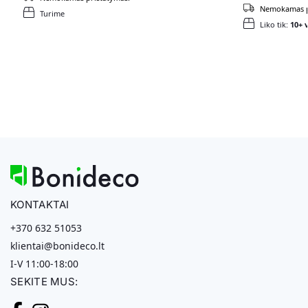
Nemokamas p
Turime
Liko tik:
10+ v
KONTAKTAI
+370 632 51053
klientai@bonideco.lt
I-V 11:00-18:00
SEKITE MUS: