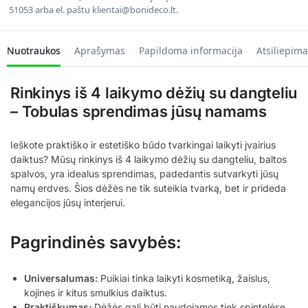
51053 arba el. paštu klientai@bonideco.lt.
Nuotraukos
Aprašymas
Papildoma informacija
Atsiliepima
Rinkinys iš 4 laikymo dėžių su dangteliu
– Tobulas sprendimas jūsų namams
Ieškote praktiško ir estetiško būdo tvarkingai laikyti įvairius
daiktus? Mūsų rinkinys iš 4 laikymo dėžių su dangteliu, baltos
spalvos, yra idealus sprendimas, padedantis sutvarkyti jūsų
namų erdves. Šios dėžės ne tik suteikia tvarką, bet ir prideda
elegancijos jūsų interjerui.
Pagrindinės savybės:
Universalumas:
Puikiai tinka laikyti kosmetiką, žaislus,
kojines ir kitus smulkius daiktus.
Praktiškumas:
Dėžės gali būti naudojamos tiek spintelėse,