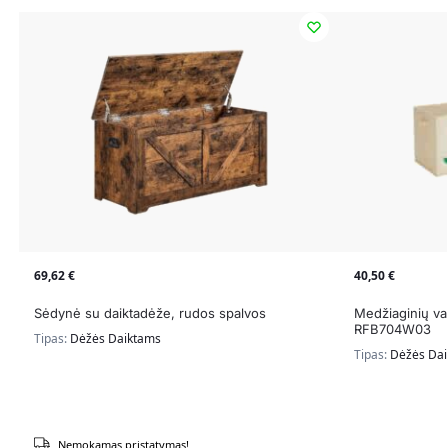
69,62
€
40,50
€
Sėdynė su daiktadėže, rudos spalvos
Medžiaginių vai
RFB704W03
Tipas:
Dėžės Daiktams
Tipas:
Dėžės Da
Nemokamas pristatymas!