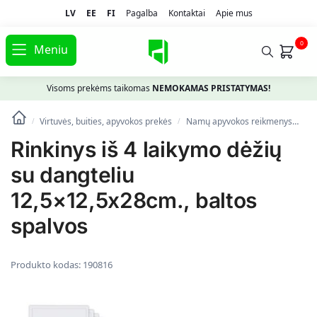
LV
EE
FI
Pagalba
Kontaktai
Apie mus
0
Meniu
Visoms prekėms taikomas
NEMOKAMAS PRISTATYMAS!
Virtuvės, buities, apyvokos prekės
Namų apyvokos reikmenys
Dė
/
/
Rinkinys iš 4 laikymo dėžių
su dangteliu
12,5×12,5x28cm., baltos
spalvos
Produkto kodas:
190816