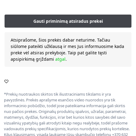
Atsiprašome, šios prekės dabar neturime. Tačiau
siūlome pateikti užklausą ir mes Jus informuosime kada
prekė vėl atsiras prekyboje. Taip pat galite tęsti
apsipirkimą grįždami
atgal
.
*Prekių nuotraukos skirtos tik iliustraciniams tikslams ir yra
pavyzdinės. Prekės aprašyme esančios video nuorodos yra tik
informacinio pobūdžio, todėl jose pateikiama informacija gali skirtis
nuo pačios prekės. Originalių produktų spalvos, užrašai, parametrai,
matmenys, dydžiai, funkcijos, ir/ar bet kurios kitos savybės dėl savo
vizualinių ypatybių gali atrodyti kitaip negu realybėje, todėl prašome
vadovautis prekių specifikacijomis, kurios nurodytos prekių kortelėse.
Kilus klausimams, visada laukiame Jūsų skambučio telefonu +370 632