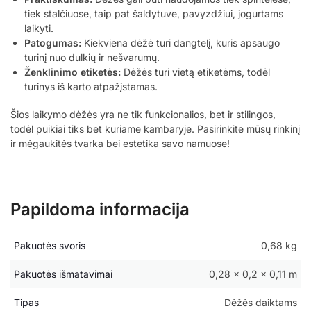
tiek stalčiuose, taip pat šaldytuve, pavyzdžiui, jogurtams
laikyti.
Patogumas:
Kiekviena dėžė turi dangtelį, kuris apsaugo
turinį nuo dulkių ir nešvarumų.
Ženklinimo etiketės:
Dėžės turi vietą etiketėms, todėl
turinys iš karto atpažįstamas.
Šios laikymo dėžės yra ne tik funkcionalios, bet ir stilingos,
todėl puikiai tiks bet kuriame kambaryje. Pasirinkite mūsų rinkinį
ir mėgaukitės tvarka bei estetika savo namuose!
Papildoma informacija
Pakuotės svoris
0,68 kg
Pakuotės išmatavimai
0,28 × 0,2 × 0,11 m
Tipas
Dėžės daiktams