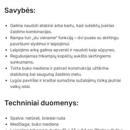
Savybės:
Galima naudoti atskirai arba kartu, kad suteiktų įvairias
žaidimo kombinacijas.
Rampa turi „du viename“ funkciją – dvi pusės su skirtingu
paviršiumi slydimui ir laipiojimui.
Laipiojimo arką galima apversti ir naudoti kaip sūpynes.
Reguliuojamas trikampių kopėčių aukštis skirtingiems
sunkumams.
Tvirta buko mediena ir patvari konstrukcija užtikrina
stabilumą bei saugumą žaidimo metu.
Lygūs paviršiai ir kraštai sumažina sužalojimų riziką jautriai
vaikų odai.
Techniniai duomenys:
Spalva: natūrali, šviesiai ruda
Medžiaga: buko mediena