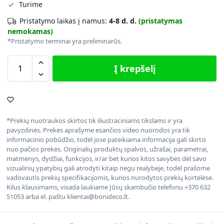
Turime
Pristatymo laikas į namus:
4-8 d. d.
(pristatymas
nemokamas)
*Pristatymo terminai yra preliminarūs.
Į krepšelį
*Prekių nuotraukos skirtos tik iliustraciniams tikslams ir yra
pavyzdinės. Prekės aprašyme esančios video nuorodos yra tik
informacinio pobūdžio, todėl jose pateikiama informacija gali skirtis
nuo pačios prekės. Originalių produktų spalvos, užrašai, parametrai,
matmenys, dydžiai, funkcijos, ir/ar bet kurios kitos savybės dėl savo
vizualinių ypatybių gali atrodyti kitaip negu realybėje, todėl prašome
vadovautis prekių specifikacijomis, kurios nurodytos prekių kortelėse.
Kilus klausimams, visada laukiame Jūsų skambučio telefonu +370 632
51053 arba el. paštu klientai@bonideco.lt.