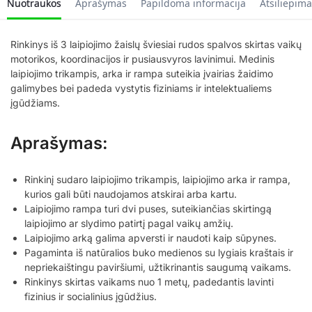
Nuotraukos
Aprašymas
Papildoma informacija
Atsiliepima
Rinkinys iš 3 laipiojimo žaislų šviesiai rudos spalvos skirtas vaikų
motorikos, koordinacijos ir pusiausvyros lavinimui. Medinis
laipiojimo trikampis, arka ir rampa suteikia įvairias žaidimo
galimybes bei padeda vystytis fiziniams ir intelektualiems
įgūdžiams.
Aprašymas:
Rinkinį sudaro laipiojimo trikampis, laipiojimo arka ir rampa,
kurios gali būti naudojamos atskirai arba kartu.
Laipiojimo rampa turi dvi puses, suteikiančias skirtingą
laipiojimo ar slydimo patirtį pagal vaikų amžių.
Laipiojimo arką galima apversti ir naudoti kaip sūpynes.
Pagaminta iš natūralios buko medienos su lygiais kraštais ir
nepriekaištingu paviršiumi, užtikrinantis saugumą vaikams.
Rinkinys skirtas vaikams nuo 1 metų, padedantis lavinti
fizinius ir socialinius įgūdžius.