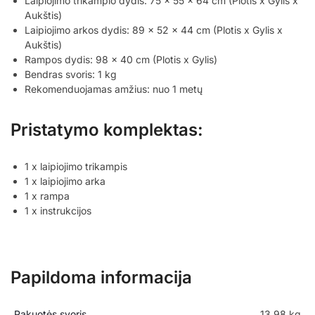
Laipiojimo trikampio dydis: 75 x 55 x 64 cm (Plotis x Gylis x
Aukštis)
Laipiojimo arkos dydis: 89 x 52 x 44 cm (Plotis x Gylis x
Aukštis)
Rampos dydis: 98 x 40 cm (Plotis x Gylis)
Bendras svoris: 1 kg
Rekomenduojamas amžius: nuo 1 metų
Pristatymo komplektas:
1 x laipiojimo trikampis
1 x laipiojimo arka
1 x rampa
1 x instrukcijos
Papildoma informacija
Pakuotės svoris
13,98 kg