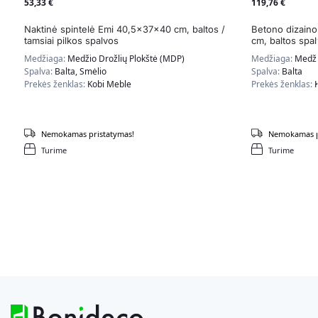
53,33
€
119,76
€
Naktinė spintelė Emi 40,5x37x40 cm, baltos /
Betono dizaino
tamsiai pilkos spalvos
cm, baltos spa
Medžiaga:
Medžio Drožlių Plokštė (MDP)
Medžiaga:
Medži
Spalva:
Balta, Smėlio
Spalva:
Balta
Prekės ženklas:
Kobi Meble
Prekės ženklas:
Nemokamas pristatymas!
Nemokamas p
Turime
Turime