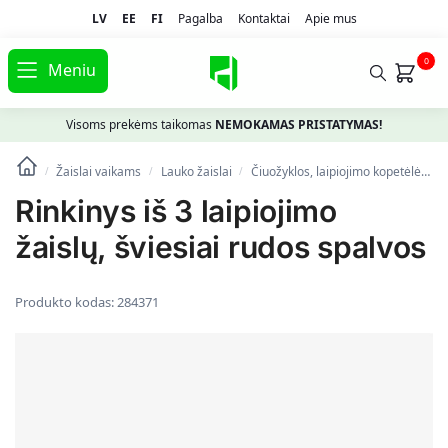
LV
EE
FI
Pagalba
Kontaktai
Apie mus
0
Meniu
Visoms prekėms taikomas
NEMOKAMAS PRISTATYMAS!
Žaislai vaikams
Lauko žaislai
Čiuožyklos, laipiojimo kopetėlės
/
/
/
Rinkinys iš 3 laipiojimo
žaislų, šviesiai rudos spalvos
Produkto kodas:
284371