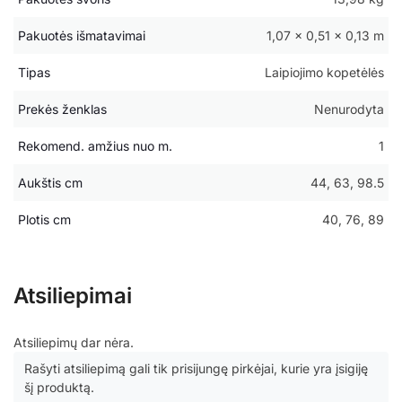
Pakuotės išmatavimai
1,07 × 0,51 × 0,13 m
Tipas
Laipiojimo kopetėlės
Prekės ženklas
Nenurodyta
Rekomend. amžius nuo m.
1
Aukštis cm
44, 63, 98.5
Plotis cm
40, 76, 89
Atsiliepimai
Atsiliepimų dar nėra.
Rašyti atsiliepimą gali tik prisijungę pirkėjai, kurie yra įsigiję
šį produktą.