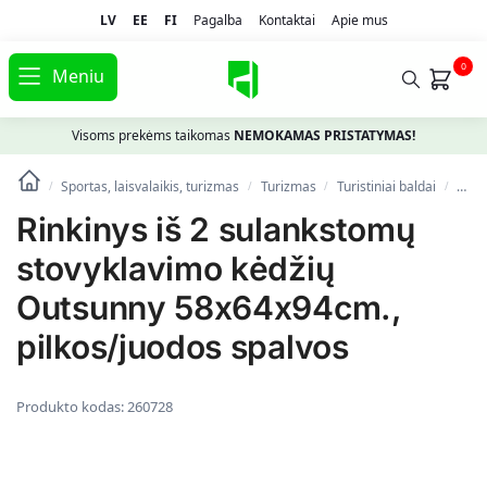
LV
EE
FI
Pagalba
Kontaktai
Apie mus
0
Meniu
Visoms prekėms taikomas
NEMOKAMAS PRISTATYMAS!
Sportas, laisvalaikis, turizmas
Turizmas
Turistiniai baldai
Rink
/
/
/
/
Rinkinys iš 2 sulankstomų
stovyklavimo kėdžių
Outsunny 58x64x94cm.,
pilkos/juodos spalvos
Produkto kodas:
260728