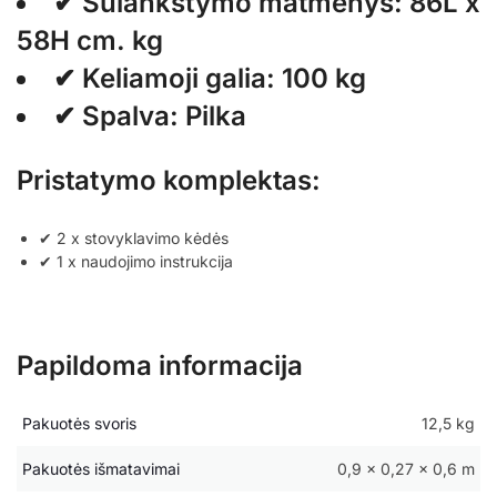
✔ Sulankstymo matmenys: 86L x
58H cm. kg
✔ Keliamoji galia: 100 kg
✔ Spalva: Pilka
Pristatymo komplektas:
✔ 2 x stovyklavimo kėdės
✔ 1 x naudojimo instrukcija
Papildoma informacija
Pakuotės svoris
12,5 kg
Pakuotės išmatavimai
0,9 × 0,27 × 0,6 m