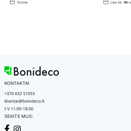
Turime
Liko tik:
10+ v
KONTAKTAI
+370 632 51053
klientai@bonideco.lt
I-V 11:00-18:00
SEKITE MUS: