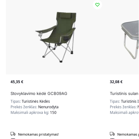
45,35
€
32,08
€
Stovyklavimo kėdė GCB09AG
Turistinis sula
Tipas:
Turistinės Kėdės
Tipas:
Turistinis 
Prekės ženklas:
Nenurodyta
Prekės ženklas:
Maksimali apkrova kg:
150
Maksimali apkro
Nemokamas pristatymas!
Nemokamas p