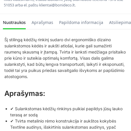
51053 arba el. paštu klientai@bonideco.lt.
Nuotraukos
Aprašymas
Papildoma informacija
Atsiliepima
Šį stilingą kėdžių rinkinį sudaro dvi ergonomiško dizaino
sulankstomos kėdės ir aukšti atlošai, kurie gali sumažinti
raumenų skausmą ir įtampą. Tvirta ir lanksti medžiaga prisitaiko
prie kūno ir suteikia optimalų komfortą. Visas dalis galima
sulankstyti, kad būtų lengva transportuoti, laikyti ir eksponuoti,
todėl tai yra puikus priedas savaitgalio išvykoms ar paplūdimio
atostogoms.
Aprašymas:
✔ Sulankstomas kėdžių rinkinys puikiai papildys jūsų lauko
terasą ar sodą
✔ Tvirta metalinio rėmo konstrukcija ir aukštos kokybės
Textline audinys, išskirtinis sulankstomas audinys, ypač