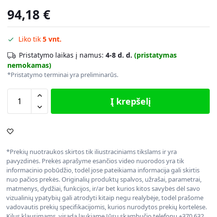
94,18
€
Liko tik
5 vnt.
Pristatymo laikas į namus:
4-8 d. d.
(pristatymas
nemokamas)
*Pristatymo terminai yra preliminarūs.
Į krepšelį
*Prekių nuotraukos skirtos tik iliustraciniams tikslams ir yra
pavyzdinės. Prekės aprašyme esančios video nuorodos yra tik
informacinio pobūdžio, todėl jose pateikiama informacija gali skirtis
nuo pačios prekės. Originalių produktų spalvos, užrašai, parametrai,
matmenys, dydžiai, funkcijos, ir/ar bet kurios kitos savybės dėl savo
vizualinių ypatybių gali atrodyti kitaip negu realybėje, todėl prašome
vadovautis prekių specifikacijomis, kurios nurodytos prekių kortelėse.
Kilus klausimams, visada laukiame Jūsų skambučio telefonu +370 632