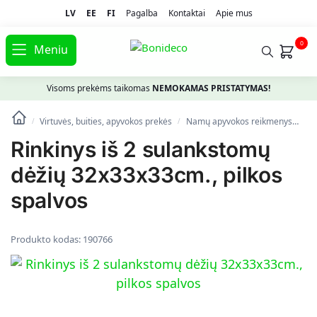
LV
EE
FI
Pagalba
Kontaktai
Apie mus
0
Meniu
Visoms prekėms taikomas
NEMOKAMAS PRISTATYMAS!
Virtuvės, buities, apyvokos prekės
Namų apyvokos reikmenys
Dė
/
/
Rinkinys iš 2 sulankstomų
dėžių 32x33x33cm., pilkos
spalvos
Produkto kodas:
190766