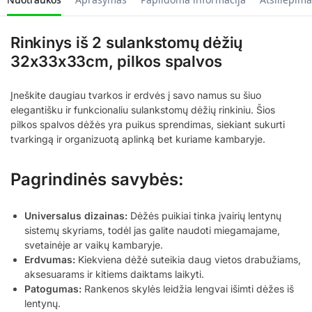
Rinkinys iš 2 sulankstomų dėžių
32x33x33cm, pilkos spalvos
Įneškite daugiau tvarkos ir erdvės į savo namus su šiuo
elegantišku ir funkcionaliu sulankstomų dėžių rinkiniu. Šios
pilkos spalvos dėžės yra puikus sprendimas, siekiant sukurti
tvarkingą ir organizuotą aplinką bet kuriame kambaryje.
Pagrindinės savybės:
Universalus dizainas:
Dėžės puikiai tinka įvairių lentynų
sistemų skyriams, todėl jas galite naudoti miegamajame,
svetainėje ar vaikų kambaryje.
Erdvumas:
Kiekviena dėžė suteikia daug vietos drabužiams,
aksesuarams ir kitiems daiktams laikyti.
Patogumas:
Rankenos skylės leidžia lengvai išimti dėžes iš
lentynų.