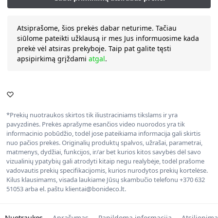
Atsiprašome, šios prekės dabar neturime. Tačiau
siūlome pateikti užklausą ir mes Jus informuosime kada
prekė vėl atsiras prekyboje. Taip pat galite tęsti
apsipirkimą grįždami
atgal
.
*Prekių nuotraukos skirtos tik iliustraciniams tikslams ir yra
pavyzdinės. Prekės aprašyme esančios video nuorodos yra tik
informacinio pobūdžio, todėl jose pateikiama informacija gali skirtis
nuo pačios prekės. Originalių produktų spalvos, užrašai, parametrai,
matmenys, dydžiai, funkcijos, ir/ar bet kurios kitos savybės dėl savo
vizualinių ypatybių gali atrodyti kitaip negu realybėje, todėl prašome
vadovautis prekių specifikacijomis, kurios nurodytos prekių kortelėse.
Kilus klausimams, visada laukiame Jūsų skambučio telefonu +370 632
51053 arba el. paštu klientai@bonideco.lt.
Nuotraukos
Aprašymas
Papildoma informacija
Atsiliepima