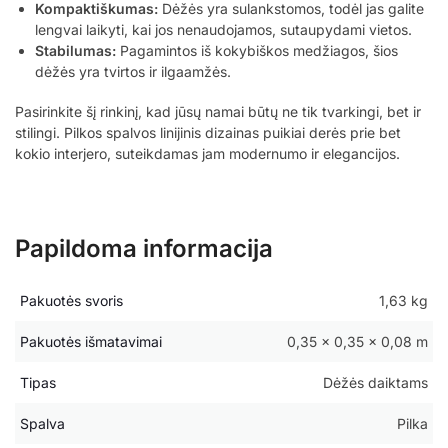
Kompaktiškumas:
Dėžės yra sulankstomos, todėl jas galite
lengvai laikyti, kai jos nenaudojamos, sutaupydami vietos.
Stabilumas:
Pagamintos iš kokybiškos medžiagos, šios
dėžės yra tvirtos ir ilgaamžės.
Pasirinkite šį rinkinį, kad jūsų namai būtų ne tik tvarkingi, bet ir
stilingi. Pilkos spalvos linijinis dizainas puikiai derės prie bet
kokio interjero, suteikdamas jam modernumo ir elegancijos.
Papildoma informacija
Pakuotės svoris
1,63 kg
Pakuotės išmatavimai
0,35 × 0,35 × 0,08 m
Tipas
Dėžės daiktams
Spalva
Pilka