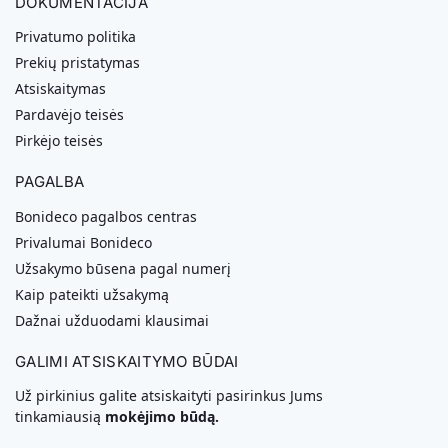
DOKUMENTACIJA
Privatumo politika
Prekių pristatymas
Atsiskaitymas
Pardavėjo teisės
Pirkėjo teisės
PAGALBA
Bonideco pagalbos centras
Privalumai Bonideco
Užsakymo būsena pagal numerį
Kaip pateikti užsakymą
Dažnai užduodami klausimai
GALIMI ATSISKAITYMO BŪDAI
Už pirkinius galite atsiskaityti pasirinkus Jums
tinkamiausią
mokėjimo būdą.