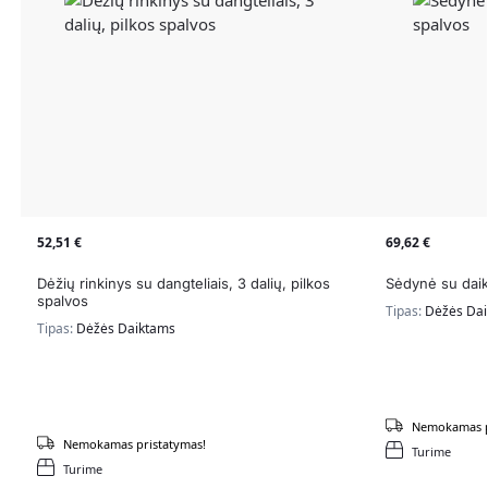
52,51
€
69,62
€
Dėžių rinkinys su dangteliais, 3 dalių, pilkos
Sėdynė su daik
spalvos
Tipas:
Dėžės Da
Tipas:
Dėžės Daiktams
Nemokamas p
Nemokamas pristatymas!
Turime
Turime