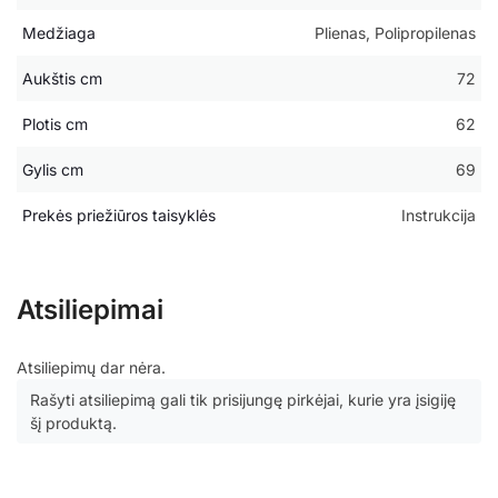
Medžiaga
Plienas, Polipropilenas
Aukštis cm
72
Plotis cm
62
Gylis cm
69
Prekės priežiūros taisyklės
Instrukcija
Atsiliepimai
Atsiliepimų dar nėra.
Rašyti atsiliepimą gali tik prisijungę pirkėjai, kurie yra įsigiję
šį produktą.