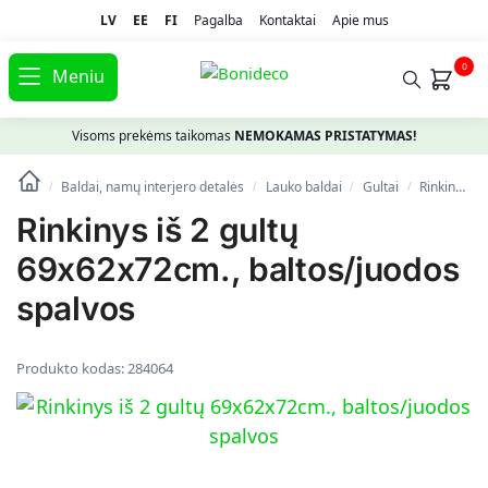
LV
EE
FI
Pagalba
Kontaktai
Apie mus
0
Meniu
Visoms prekėms taikomas
NEMOKAMAS PRISTATYMAS!
Baldai, namų interjero detalės
Lauko baldai
Gultai
Rinkinys iš 2 gultų 69x62x72cm., baltos/juodos spalvos
/
/
/
/
Rinkinys iš 2 gultų
69x62x72cm., baltos/juodos
spalvos
Produkto kodas:
284064