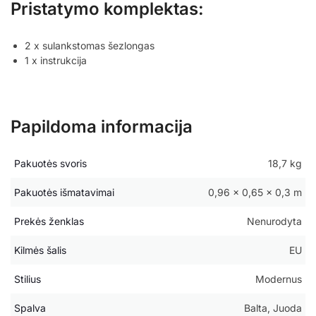
Pristatymo komplektas:
2 x sulankstomas šezlongas
1 x instrukcija
Papildoma informacija
Pakuotės svoris
18,7 kg
Pakuotės išmatavimai
0,96 × 0,65 × 0,3 m
Prekės ženklas
Nenurodyta
Kilmės šalis
EU
Stilius
Modernus
Spalva
Balta, Juoda