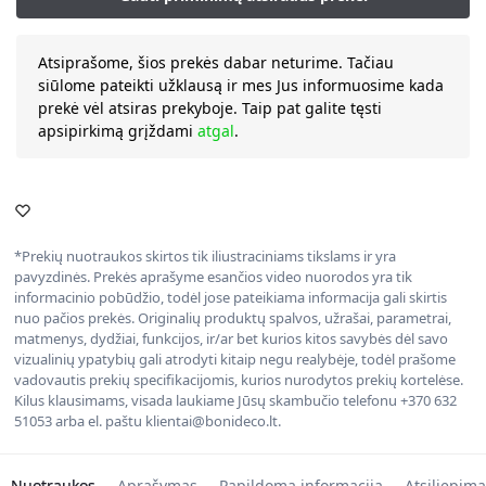
Atsiprašome, šios prekės dabar neturime. Tačiau
siūlome pateikti užklausą ir mes Jus informuosime kada
prekė vėl atsiras prekyboje. Taip pat galite tęsti
apsipirkimą grįždami
atgal
.
*Prekių nuotraukos skirtos tik iliustraciniams tikslams ir yra
pavyzdinės. Prekės aprašyme esančios video nuorodos yra tik
informacinio pobūdžio, todėl jose pateikiama informacija gali skirtis
nuo pačios prekės. Originalių produktų spalvos, užrašai, parametrai,
matmenys, dydžiai, funkcijos, ir/ar bet kurios kitos savybės dėl savo
vizualinių ypatybių gali atrodyti kitaip negu realybėje, todėl prašome
vadovautis prekių specifikacijomis, kurios nurodytos prekių kortelėse.
Kilus klausimams, visada laukiame Jūsų skambučio telefonu +370 632
51053 arba el. paštu klientai@bonideco.lt.
Nuotraukos
Aprašymas
Papildoma informacija
Atsiliepima