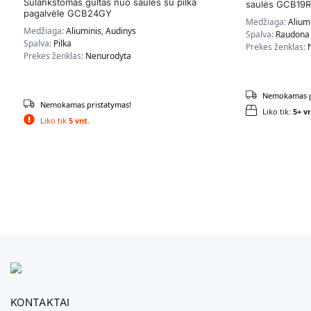
Sulankstomas gultas nuo saulės su pilka
saulės GCB19
pagalvėle GCB24GY
Medžiaga:
Alium
Medžiaga:
Aliuminis, Audinys
Spalva:
Raudona
Spalva:
Pilka
Prekės ženklas:
Prekės ženklas:
Nenurodyta
Nemokamas p
Nemokamas pristatymas!
Liko tik:
5+ vn
Liko tik
5 vnt.
KONTAKTAI