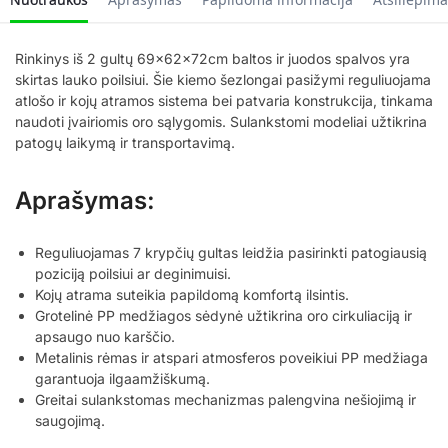
Rinkinys iš 2 gultų 69x62x72cm baltos ir juodos spalvos yra
skirtas lauko poilsiui. Šie kiemo šezlongai pasižymi reguliuojama
atlošo ir kojų atramos sistema bei patvaria konstrukcija, tinkama
naudoti įvairiomis oro sąlygomis. Sulankstomi modeliai užtikrina
patogų laikymą ir transportavimą.
Aprašymas:
Reguliuojamas 7 krypčių gultas leidžia pasirinkti patogiausią
poziciją poilsiui ar deginimuisi.
Kojų atrama suteikia papildomą komfortą ilsintis.
Grotelinė PP medžiagos sėdynė užtikrina oro cirkuliaciją ir
apsaugo nuo karščio.
Metalinis rėmas ir atspari atmosferos poveikiui PP medžiaga
garantuoja ilgaamžiškumą.
Greitai sulankstomas mechanizmas palengvina nešiojimą ir
saugojimą.