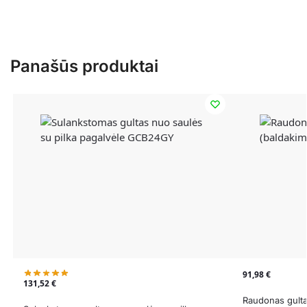
Panašūs produktai
91,98
€
131,52
€
Raudonas gulta