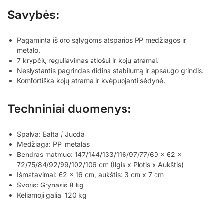
Savybės:
Pagaminta iš oro sąlygoms atsparios PP medžiagos ir
metalo.
7 krypčių reguliavimas atlošui ir kojų atramai.
Neslystantis pagrindas didina stabilumą ir apsaugo grindis.
Komfortiška kojų atrama ir kvėpuojanti sėdynė.
Techniniai duomenys:
Spalva: Balta / Juoda
Medžiaga: PP, metalas
Bendras matmuo: 147/144/133/116/97/77/69 x 62 x
72/75/84/92/99/102/106 cm (Ilgis x Plotis x Aukštis)
Išmatavimai: 62 x 16 cm, aukštis: 3 cm x 7 cm
Svoris: Grynasis 8 kg
Keliamoji galia: 120 kg